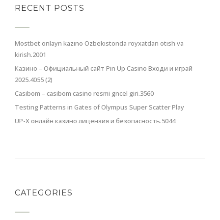
RECENT POSTS
Mostbet onlayn kazino Ozbekistonda royxatdan otish va
kirish.2001
Казино – Официальный сайт Pin Up Casino Входи и играй
2025.4055 (2)
Casibom – casibom casino resmi gncel giri.3560
Testing Patterns in Gates of Olympus Super Scatter Play
UP-X онлайн казино лицензия и безопасность.5044
CATEGORIES