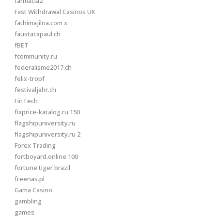
farmacia2
Fast Withdrawal Casinos UK
fathimajilna.com x
faustacapaul.ch
fBET
fcommunity.ru
federalisme2017.ch
felix-tropf
festivaljahr.ch
FinTech
fixprice-katalog.ru 150
flagshipuniversity.ru
flagshipuniversity.ru 2
Forex Trading
fortboyard.online 100
fortune tiger brazil
freenas.pl
Gama Casino
gambling
games