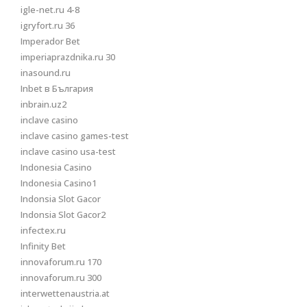
igle-net.ru 4-8
igryfort.ru 36
Imperador Bet
imperiaprazdnika.ru 30
inasound.ru
Inbet в България
inbrain.uz2
inclave casino
inclave casino games-test
inclave casino usa-test
Indonesia Casino
Indonesia Casino1
Indonsia Slot Gacor
Indonsia Slot Gacor2
infectex.ru
Infinity Bet
innovaforum.ru 170
innovaforum.ru 300
interwettenaustria.at