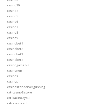
casino30
casino4
casino5
casino6
casino7
casino8
casino9
casinobet1
casinobet2
casinobet3
casinobet4
casinogama.biz
casinonon1
casinos
casinos1
casinoszondervergunning
cat-casino3.store
cat-kazino.cyou
catcazinos.art