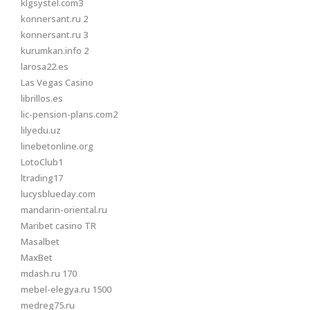
klgsystel.com3
konnersant.ru 2
konnersant.ru 3
kurumkan.info 2
larosa22.es
Las Vegas Casino
librillos.es
lic-pension-plans.com2
lilyedu.uz
linebetonline.org
LotoClub1
ltrading17
lucysblueday.com
mandarin-oriental.ru
Maribet casino TR
Masalbet
MaxBet
mdash.ru 170
mebel-elegya.ru 1500
medreg75.ru