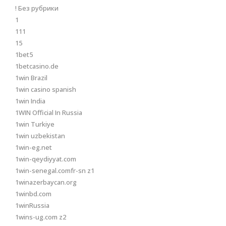
! Без рубрики
1
111
15
1bet5
1betcasino.de
1win Brazil
1win casino spanish
1win India
1WIN Official In Russia
1win Turkiye
1win uzbekistan
1win-eg.net
1win-qeydiyyat.com
1win-senegal.comfr-sn z1
1winazerbaycan.org
1winbd.com
1winRussia
1wins-ug.com z2