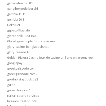
games-fun.ru 500
gangiborgodeiborghi
gembla 11.11
gembla 20.11
Get's Bet
ggbetofficial.de
gidroponik32.ru 1500
Global gaming platforms overview
glory-casino-bangladesh.net
glory-casinos tr
Golden Riviera Casino jeux de casino en ligne en argent réel
googlepay
greekgirlscode.com
greekgirlscode.com2
grodno.staybook.by2
guide
guruschool.in c1
Halkali Escort Services
hazanov-teatr.ru 500