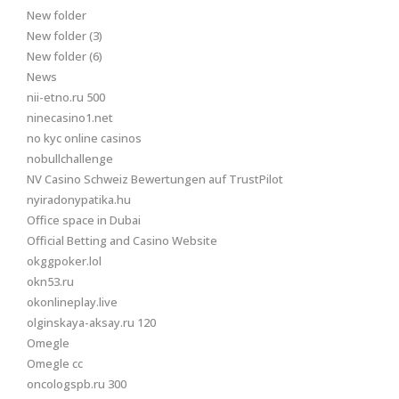
New folder
New folder (3)
New folder (6)
News
nii-etno.ru 500
ninecasino1.net
no kyc online casinos
nobullchallenge
NV Casino Schweiz Bewertungen auf TrustPilot
nyiradonypatika.hu
Office space in Dubai
Official Betting and Casino Website
okggpoker.lol
okn53.ru
okonlineplay.live
olginskaya-aksay.ru 120
Omegle
Omegle cc
oncologspb.ru 300