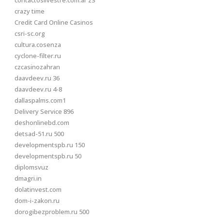
contactosilvestre.com.ar z3
crazy time
Credit Card Online Casinos
csri-sc.org
cultura.cosenza
cyclone-filter.ru
czcasinozahran
daavdeev.ru 36
daavdeev.ru 4-8
dallaspalms.com1
Delivery Service 896
deshonlinebd.com
detsad-51.ru 500
developmentspb.ru 150
developmentspb.ru 50
diplomsvuz
dmagri.in
dolatinvest.com
dom-i-zakon.ru
dorogibezproblem.ru 500