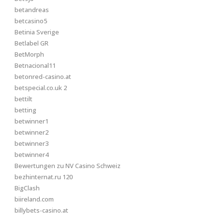
betandreas
betcasino5
Betinia Sverige
Betlabel GR
BetMorph
Betnacional11
betonred-casino.at
betspecial.co.uk 2
bettilt
betting
betwinner1
betwinner2
betwinner3
betwinner4
Bewertungen zu NV Casino Schweiz
bezhinternat.ru 120
BigClash
biireland.com
billybets-casino.at