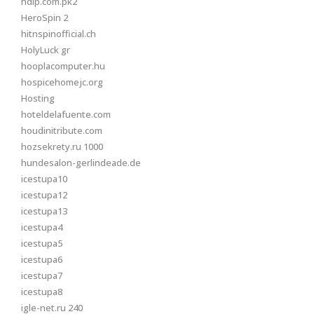
hdip.com.pk2
HeroSpin 2
hitnspinofficial.ch
HolyLuck gr
hooplacomputer.hu
hospicehomejc.org
Hosting
hoteldelafuente.com
houdinitribute.com
hozsekrety.ru 1000
hundesalon-gerlindeade.de
icestupa10
icestupa12
icestupa13
icestupa4
icestupa5
icestupa6
icestupa7
icestupa8
igle-net.ru 240