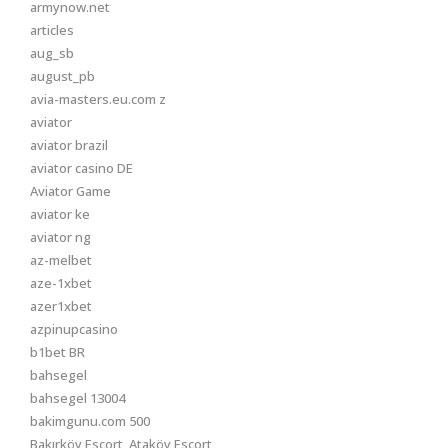
armynow.net
articles
aug_sb
august_pb
avia-masters.eu.com z
aviator
aviator brazil
aviator casino DE
Aviator Game
aviator ke
aviator ng
az-melbet
aze-1xbet
azer1xbet
azpinupcasino
b1bet BR
bahsegel
bahsegel 13004
bakimgunu.com 500
Bakırköy Escort, Ataköy Escort