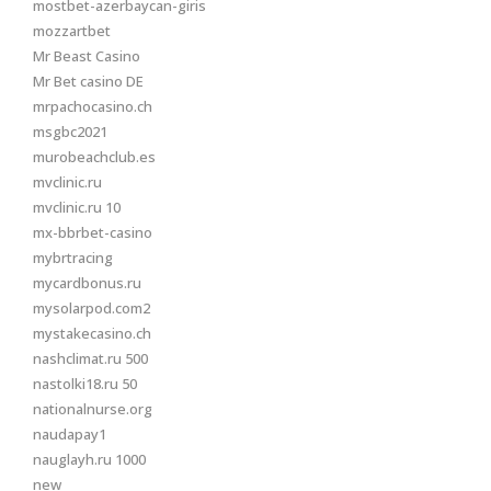
mostbet-azerbaycan-giris
mozzartbet
Mr Beast Casino
Mr Bet casino DE
mrpachocasino.ch
msgbc2021
murobeachclub.es
mvclinic.ru
mvclinic.ru 10
mx-bbrbet-casino
mybrtracing
mycardbonus.ru
mysolarpod.com2
mystakecasino.ch
nashclimat.ru 500
nastolki18.ru 50
nationalnurse.org
naudapay1
nauglayh.ru 1000
new