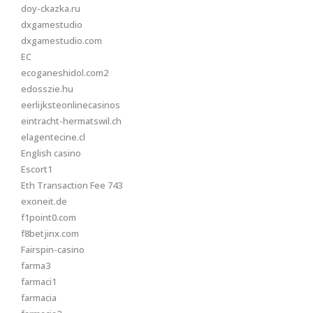
doy-ckazka.ru
dxgamestudio
dxgamestudio.com
EC
ecoganeshidol.com2
edosszie.hu
eerlijksteonlinecasinos
eintracht-hermatswil.ch
elagentecine.cl
English casino
Escort1
Eth Transaction Fee 743
exoneit.de
f1point0.com
f8betjinx.com
Fairspin-casino
farma3
farmaci1
farmacia