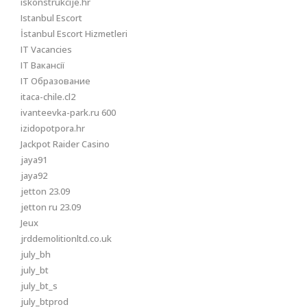
iskonstrukcije.hr
Istanbul Escort
İstanbul Escort Hizmetleri
IT Vacancies
IT Вакансії
IT Образование
itaca-chile.cl2
ivanteevka-park.ru 600
izidopotpora.hr
Jackpot Raider Casino
jaya91
jaya92
jetton 23.09
jetton ru 23.09
Jeux
jrddemolitionltd.co.uk
july_bh
july_bt
july_bt_s
july_btprod