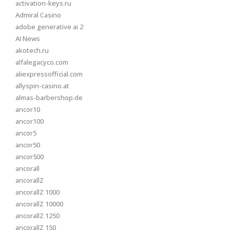
activation-keys.ru
Admiral Casino
adobe generative ai 2
AI News
akotech.ru
alfalegacyco.com
aliexpressofficial.com
allyspin-casino.at
almas-barbershop.de
ancor10
ancor100
ancor5
ancor50
ancor500
ancorall
ancorallZ
ancorallZ 1000
ancorallZ 10000
ancorallZ 1250
ancorallZ 150