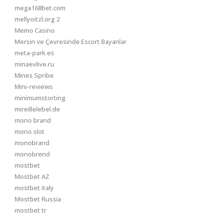
mega168bet.com
mellyoitzl.org 2
Memo Casino
Mersin ve Çevresinde Escort Bayanlar
meta-park.es
minaevlive.ru
Mines Spribe
Mini-reviews
minimumstorting
mireillelebel.de
mono brand
mono slot
monobrand
monobrend
mostbet
Mostbet AZ
mostbet italy
Mostbet Russia
mostbet tr