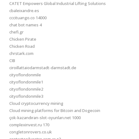
CATET Empowers Global Industrial Lifting Solutions
cbaleixandre.es
cccituango.co 14000
chat bot names 4
chefi.gr
Chicken Pirate
Chicken Road
chrstark.com
CIB
ciroillattaiodarmstadt-darmstadt.de
cityoflondonmile
cityoflondonmile1
cityoflondonmile2
cityoflondonmile3
Cloud cryptocurrency mining
Cloud mining platforms for Bitcoin and Dogecoin
çok-kazandıran-slot-oyunları.net 1000
complexinvest.ru 170
congletonrovers.co.uk