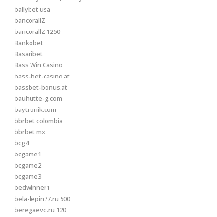
ballybet usa
bancorallZ
bancorallZ 1250
Bankobet
Basaribet
Bass Win Casino
bass-bet-casino.at
bassbet-bonus.at
bauhutte-g.com
baytronik.com
bbrbet colombia
bbrbet mx
bcg4
bcgame1
bcgame2
bcgame3
bedwinner1
bela-lepin77.ru 500
beregaevo.ru 120