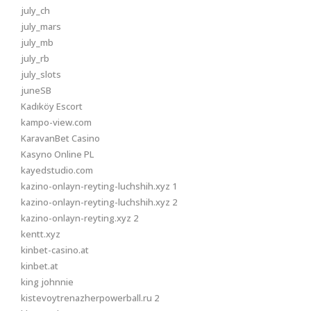
july_ch
july_mars
july_mb
july_rb
july_slots
juneSB
Kadıköy Escort
kampo-view.com
KaravanBet Casino
Kasyno Online PL
kayedstudio.com
kazino-onlayn-reyting-luchshih.xyz 1
kazino-onlayn-reyting-luchshih.xyz 2
kazino-onlayn-reyting.xyz 2
kentt.xyz
kinbet-casino.at
kinbet.at
king johnnie
kistevoytrenazherpowerball.ru 2