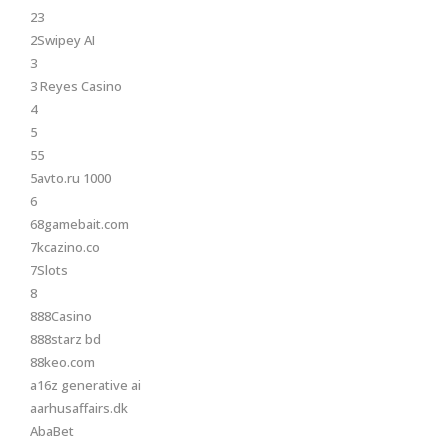
23
2Swipey AI
3
3 Reyes Casino
4
5
55
5avto.ru 1000
6
68gamebait.com
7kcazino.co
7Slots
8
888Casino
888starz bd
88keo.com
a16z generative ai
aarhusaffairs.dk
AbaBet