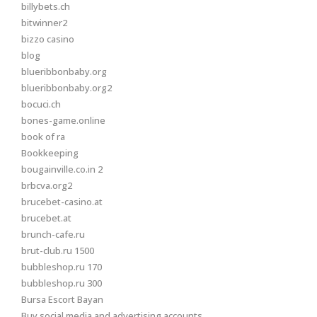
billybets.ch
bitwinner2
bizzo casino
blog
blueribbonbaby.org
blueribbonbaby.org2
bocuci.ch
bones-game.online
book of ra
Bookkeeping
bougainville.co.in 2
brbcva.org2
brucebet-casino.at
brucebet.at
brunch-cafe.ru
brut-club.ru 1500
bubbleshop.ru 170
bubbleshop.ru 300
Bursa Escort Bayan
Buy social media and advertising accounts