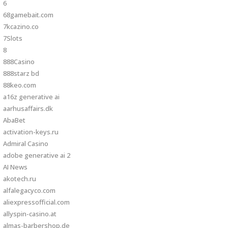
6
68gamebait.com
7kcazino.co
7Slots
8
888Casino
888starz bd
88keo.com
a16z generative ai
aarhusaffairs.dk
AbaBet
activation-keys.ru
Admiral Casino
adobe generative ai 2
AI News
akotech.ru
alfalegacyco.com
aliexpressofficial.com
allyspin-casino.at
almas-barbershop.de