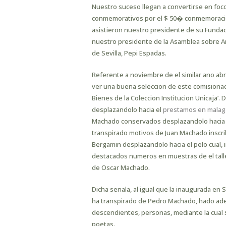
Nuestro suceso llegan a convertirse en foc
conmemorativos por el $ 50� conmemoracio
asistieron nuestro presidente de su Fundacio
nuestro presidente de la Asamblea sobre An
de Sevilla, Pepi Espadas.
Referente a noviembre de el similar ano ab
ver una buena seleccion de este comisio
Bienes de la Coleccion Institucion Unicaja’.
desplazandolo hacia el
prestamos en malaga
Machado conservados desplazandolo hacia e
transpirado motivos de Juan Machado inscribi
Bergamin desplazandolo hacia el pelo cual, in
destacados numeros en muestras de el tall
de Oscar Machado.
Dicha senala, al igual que la inaugurada en
ha transpirado de Pedro Machado, hado ad
descendientes, personas, mediante la cual s
poetas.