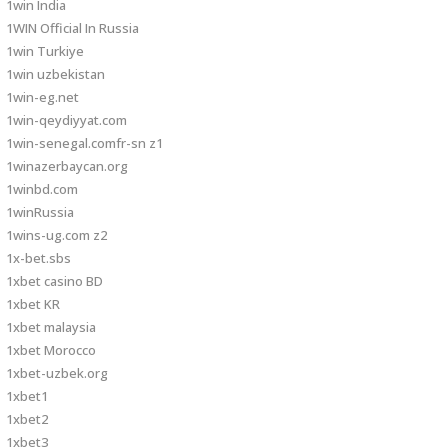
1win India
1WIN Official In Russia
1win Turkiye
1win uzbekistan
1win-eg.net
1win-qeydiyyat.com
1win-senegal.comfr-sn z1
1winazerbaycan.org
1winbd.com
1winRussia
1wins-ug.com z2
1x-bet.sbs
1xbet casino BD
1xbet KR
1xbet malaysia
1xbet Morocco
1xbet-uzbek.org
1xbet1
1xbet2
1xbet3