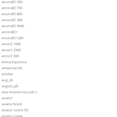
ancorallZ 500
ancorallZ 750
ancorallZ 800
ancorallZ 900
ancorallZ 9000
ancorallZ1
ancorallZ1200
ancorZ 1000
ancorZ 2500
ancorZ 500
Arena Esportiva
armynow.net
articles
aug_sb
august_pb
avia-masters.eu.com z
aviator
aviator brazil
aviator casino DE
Aviator Game