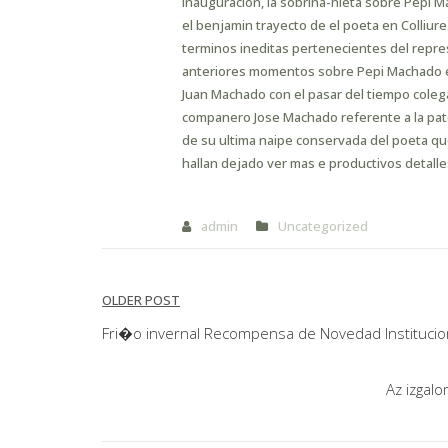
inauguracion, la sobrina-nieta sobre Pepi 
el benjamin trayecto de el poeta en Colliure
terminos ineditas pertenecientes del repre
anteriores momentos sobre Pepi Machado en 
Juan Machado con el pasar del tiempo colegas
companero Jose Machado referente a la pato
de su ultima naipe conservada del poeta que 
hallan dejado ver mas e productivos detalle
admin
Uncategorized
Post
OLDER POST
navigation
Fri�o invernal Recompensa de Novedad Institucio
Az izgal