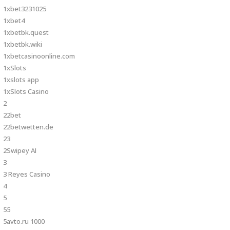
1xbet3231025
1xbet4
1xbetbk.quest
1xbetbk.wiki
1xbetcasinoonline.com
1xSlots
1xslots app
1xSlots Casino
2
22bet
22betwetten.de
23
2Swipey AI
3
3 Reyes Casino
4
5
55
5avto.ru 1000