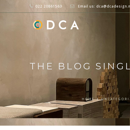
022 20861563
Email us: dca@dcadesign.
THE BLOG SING
HOME
/
UNCATEGORI