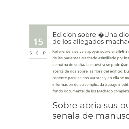
Edicion sobre �Una dios
15
de los allegados mach
Referente a se va a apoyar sobre el silli�n 
SEP
de las parientes Machado asimililado por in
se nutria de su ilia. La muestra se podri�
acerca de dos sobre las flora del edificio. 
conente para las dos autores y en ella se 
informacion de su complicada trabajo inedit
fondo documental de los Machado completa
Sobre abria sus pu
senala de manuscr