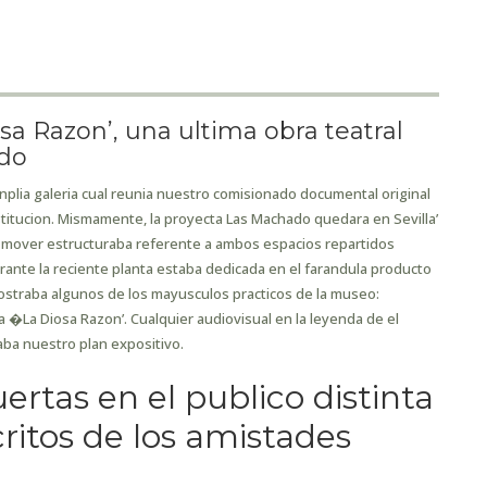
a Razon’, una ultima obra teatral
ado
inplia galeria cual reunia nuestro comisionado documental original
stitucion. Mismamente, la proyecta Las Machado quedara en Sevilla’
an mover estructuraba referente a ambos espacios repartidos
Durante la reciente planta estaba dedicada en el farandula producto
mostraba algunos de los mayusculos practicos de la museo:
a �La Diosa Razon’. Cualquier audiovisual en la leyenda de el
ba nuestro plan expositivo.
ertas en el publico distinta
itos de los amistades