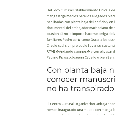
Del Foco Cultural Establecimiento Unicaja d
manga larga medios para los allegados Ma
habilitadas con planta baja del edificio y e
documental del embajador machadiano de su 
ocasion. Si no le importa hacerse amiga de 
familiares Pedro asi� como Oscar a los escr
Circulo cual siempre suele llevar su sustan
RTVE �Andando caminos� y con el pasar de
Paulino Picasso, Joaquin Cabello o bien Ben S
Con planta baja n
conocer manuscrit
no ha transpirad
El Centro Cultural Organizacion Unicaja so
hemos inaugurado una museo con manga lar