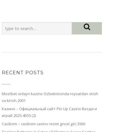
RECENT POSTS
Mostbet onlayn kazino Ozbekistonda royxatdan otish
va kirish.2001
Казино – Официальный сайт Pin Up Casino Входи и
играй 2025.4055 (2)
Casibom – casibom casino resmi gncel giri.3560