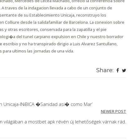
Machado, Mercedes de Lecea Machado, ofrecio la conferencia sobre
. A traves de la indagacion llevada a cabo de un conjunto de
sentante de su Establecimiento Unicaja, reconstruyo los
Colliure desde la salidafamiliar de Barcelona. La conexion sobre
 y otras escritores, conservada para la zapatilla y el pie
logi�a del tunel carpiano expulsion en Chile y nuestro borrador
escribio y no ha transpirado dirigio a Luis Alvarez Santullano,
s para ultimos las jornadas de una vida.
Share:
n Unicaja-INiBICA �Sanidad asi� como Mar’
NEWER POST
om világában a mostbet apk révén új lehetőségek várnak rád.