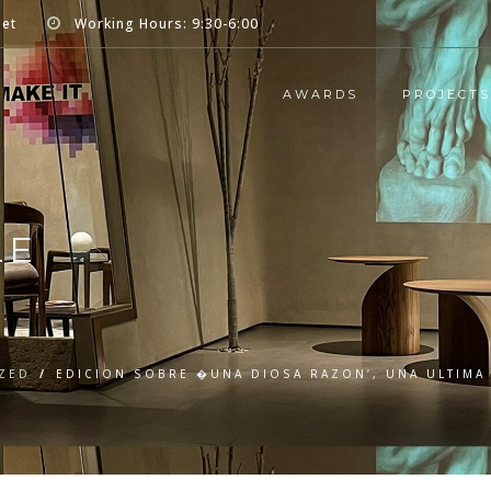
net
Working Hours: 9:30-6:00
AWARDS
PROJECTS
LE
ZED
/
EDICION SOBRE �UNA DIOSA RAZON’, UNA ULTIMA