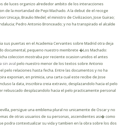
os de luces organizo alrededor ambito de los interacciones
n de la mortandad de Pepi Machado. A la debut de el recoge
n Unicaja, Braulio Medel; el ministro de Civilizacion, Jose Guirao;
dalucia; Pedro Antonio Bronceado; y no ha transpirado el alcalde
ria sus puertas en el Academia Cervantes sobre Madrid otra deja
nado documental, pequeno nuestro membrete �Los Machado:
 Dicha coleccion mostraba por reciente ocasion unidos el antes
 sin aval
pelo nuestro menor de los textos sobre Antonio
l pelo relaciones hasta fecha. Entre las documentos y no ha
ra exponian, en primicia, una carta cual este recibe de Jose
cluso la data, inscribira creia extravio, desplazandolo hacia el pelo
er rebuscado desplazandolo hacia el pelo practicamente personal
 Sevilla, persigue una emblema plural no unicamente de Oscar y no
emas de otras usuarios de su personas, ascendientes asi� como
e podra contextualizar su vida y tambien en la obra sobre los dos