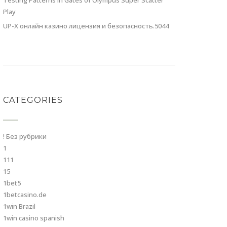
Testing Patterns in Gates of Olympus Super Scatter
Play
UP-X онлайн казино лицензия и безопасность.5044
CATEGORIES
! Без рубрики
1
111
15
1bet5
1betcasino.de
1win Brazil
1win casino spanish