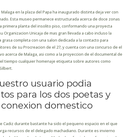
e Malaga en la plaza del Papa ha inaugurado distinta deja ver con
chado. Esta museo permanece estructurada acerca de doce zonas
n la primera planta del insolito piso, conformando una proyecta
Organizacion Unicaja de mas gran llevada a cabo incluso la
la grasa completa con una salon dedicada a la contacto para
itores de su Procreacion de el 27, y cuenta con una concurso de el
tivo acerca de Malaga, asi como a la proyeccion de el documental de
l tiempo cualquier homenaje etiqueta sobre autores como
ilbert.
uestro usuario podia
os para los dos poetas y
o conexion domestico
bre Cadiz durante bastante ha sido el pequeno espacio en el que
ga recursos de el delegado machadiano. Durante es invierno