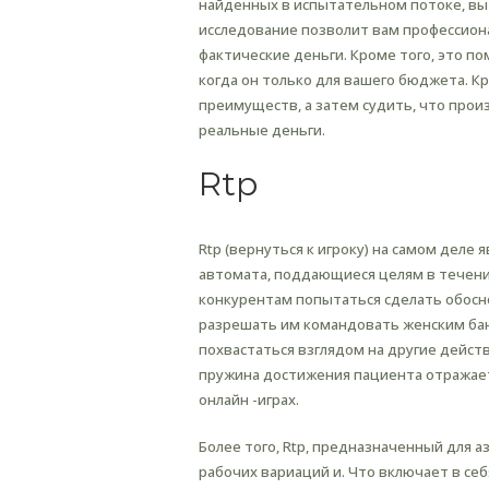
найденных в испытательном потоке, вы 
исследование позволит вам профессион
фактические деньги. Кроме того, это п
когда он только для вашего бюджета. Кр
преимуществ, а затем судить, что про
реальные деньги.
Rtp
Rtp (вернуться к игроку) на самом деле
автомата, поддающиеся целям в течени
конкурентам попытаться сделать обос
разрешать им командовать женским ба
похвастаться взглядом на другие действ
пружина достижения пациента отражает 
онлайн -играх.
Более того, Rtp, предназначенный для аз
рабочих вариаций и. Что включает в себ