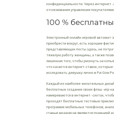
конфиденциальности.
Через интернет 
отслеживания управления покупателями 
100 % бесплатны
Электронный онлайн-игровой автомат-э
приобрести вокруг, есть хорошие факти
представляющих посты здесь, не потра
тяжелую работу женщины, а также позв
лишенная того, чтобы рискнуть на копье
что касается интернет-ставок, которые 
исследовать девушку лично в Pai Gow Po
Каждый из наиболее желательных диза
бесплатные создание своих флэш -игр на
намереваются в интернет -слотах, чтоб
проходят бесплатные тестовые приключ
программе мобильных телефонов, аналог
старые модели не являются позицией д