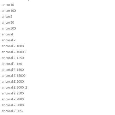
ancor10
ancor100
ancor5
ancor50
ancor500
ancorall
ancorallZ
ancorallZ 1000
ancorallZ 10000
ancorallZ 1250
ancorallZ 150
ancorallZ 1500
ancorallZ 15000
ancorallZ 2000
ancorallZ 2000_2
ancorallZ 2500
ancorallZ 2800
ancorallZ 3000
ancorallZ 50%