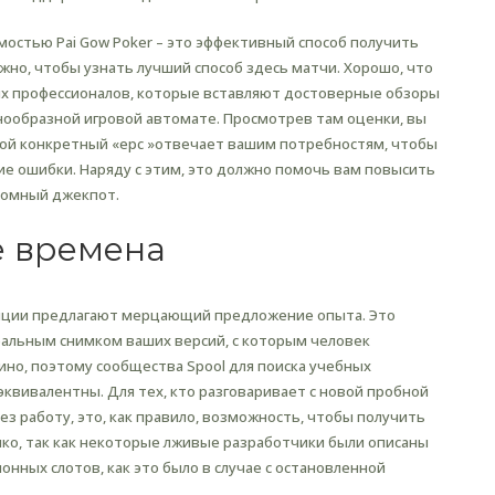
имостью Pai Gow Poker – это эффективный способ получить
жно, чтобы узнать лучший способ здесь матчи. Хорошо, что
ых профессионалов, которые вставляют достоверные обзоры
нообразной игровой автомате. Просмотрев там оценки, вы
рой конкретный «ерс »отвечает вашим потребностям, чтобы
е ошибки. Наряду с этим, это должно помочь вам повысить
громный джекпот.
 времена
иции предлагают мерцающий предложение опыта. Это
еальным снимком ваших версий, с которым человек
ино, поэтому сообщества Spool для поиска учебных
квивалентны. Для тех, кто разговаривает с новой пробной
з работу, это, как правило, возможность, чтобы получить
ико, так как некоторые лживые разработчики были описаны
нных слотов, как это было в случае с остановленной