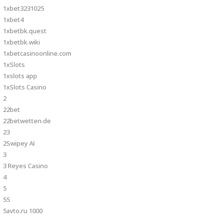
1xbet3231025
1xbet4
1xbetbk.quest
1xbetbk.wiki
1xbetcasinoonline.com
1xSlots
1xslots app
1xSlots Casino
2
22bet
22betwetten.de
23
2Swipey AI
3
3 Reyes Casino
4
5
55
5avto.ru 1000