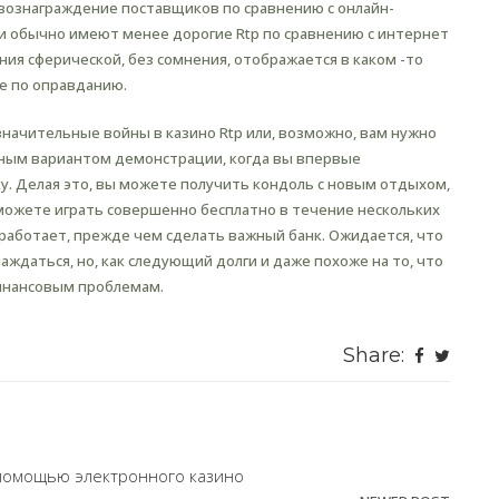
 вознаграждение поставщиков по сравнению с онлайн-
ди обычно имеют менее дорогие Rtp по сравнению с интернет
ния сферической, без сомнения, отображается в каком -то
ве по оправданию.
значительные войны в казино Rtp или, возможно, вам нужно
ьным вариантом демонстрации, когда вы впервые
у. Делая это, вы можете получить кондоль с новым отдыхом,
 можете играть совершенно бесплатно в течение нескольких
 работает, прежде чем сделать важный банк. Ожидается, что
лаждаться, но, как следующий долги и даже похоже на то, что
финансовым проблемам.
Share:
 помощью электронного казино