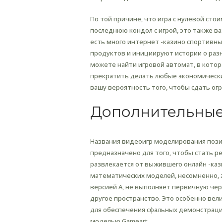
По той причине, что игра с нулевой сто
последнюю кондол с игрой, это также ва
есть много интернет -казино спортивн
продуктов и инициируют истории о раз
можете найти игровой автомат, в кото
прекратить делать любые экономически
вашу вероятность того, чтобы сдать о
Дополнительные
Названия видеоигр моделирования поз
предназначено для того, чтобы стать р
развлекается от выжившего онлайн -каз
математических моделей, несомненно, э
версией А, не выполняет первичную чере
другое пространство. Это особенно вел
для обеспечения сфальных демонстрацио
моделью Gameart.