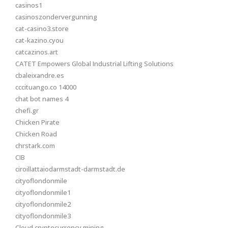
casinos1
casinoszondervergunning
cat-casino3.store
cat-kazino.cyou
catcazinos.art
CATET Empowers Global Industrial Lifting Solutions
cbaleixandre.es
cccituango.co 14000
chat bot names 4
chefi.gr
Chicken Pirate
Chicken Road
chrstark.com
CIB
ciroillattaiodarmstadt-darmstadt.de
cityoflondonmile
cityoflondonmile1
cityoflondonmile2
cityoflondonmile3
Cloud cryptocurrency mining