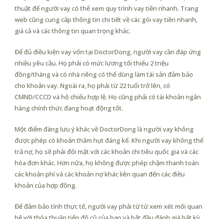
thuật để người vay có thể xem quy trình vay tiền nhanh. Trang
web cũng cung cấp thông tin chi tiết về các gói vay tiền nhanh,
giá cả và các thông tin quan trọng khác.
Để đủ điều kiện vay vốn tại DoctorDong, người vay cần đáp ứng
nhiều yêu cầu. Họ phải có mức lương tối thiểu 2 triệu
đồng/tháng và có nhà riêng có thể dùng làm tài sản đảm bảo
cho khoản vay. Ngoài ra, họ phải từ 22 tuổi trở lên, có
CMND/CCCD và hộ chiếu hợp lệ. Họ cũng phải có tài khoản ngân
hàng chính thức đang hoạt động tốt.
Một điểm đáng lưu ý khác về DoctorDong là người vay không
được phép có khoản thâm hụt đáng kể. Khi người vay không thể
trả nợ, họ sẽ phải đối mặt với các khoản chi tiêu quốc gia và các
hóa đơn khác. Hơn nữa, họ không được phép chậm thanh toán
các khoản phí và các khoản nợ khác liên quan đến các điều
khoản của hợp đồng.
Để đảm bảo tính thực tế, người vay phải từ từ xem xét mối quan
hệ với thỏa thuận tiến độ cũ của bạn và bắt đầu đánh giá bất kỳ