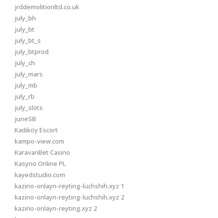
jrddemolitionltd.co.uk
july_bh
july_bt
july_bt_s
july_btprod
july_ch
july_mars
july_mb
july_rb
july_slots
juneSB
Kadıköy Escort
kampo-view.com
KaravanBet Casino
Kasyno Online PL
kayedstudio.com
kazino-onlayn-reyting-luchshih.xyz 1
kazino-onlayn-reyting-luchshih.xyz 2
kazino-onlayn-reyting.xyz 2