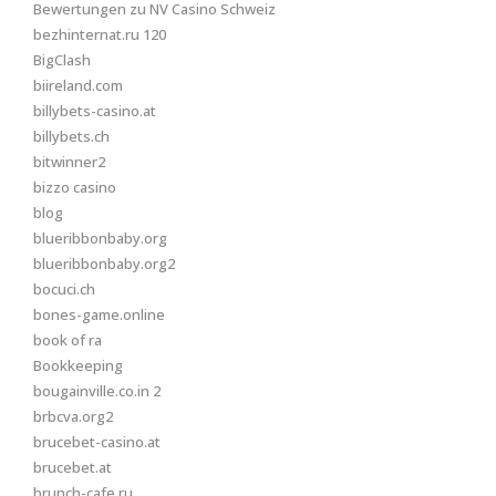
Bewertungen zu NV Casino Schweiz
bezhinternat.ru 120
BigClash
biireland.com
billybets-casino.at
billybets.ch
bitwinner2
bizzo casino
blog
blueribbonbaby.org
blueribbonbaby.org2
bocuci.ch
bones-game.online
book of ra
Bookkeeping
bougainville.co.in 2
brbcva.org2
brucebet-casino.at
brucebet.at
brunch-cafe.ru