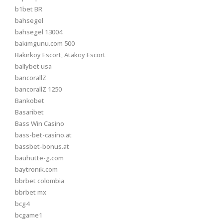
b1bet BR
bahsegel
bahsegel 13004
bakimgunu.com 500
Bakırköy Escort, Ataköy Escort
ballybet usa
bancorallZ
bancorallZ 1250
Bankobet
Basaribet
Bass Win Casino
bass-bet-casino.at
bassbet-bonus.at
bauhutte-g.com
baytronik.com
bbrbet colombia
bbrbet mx
bcg4
bcgame1