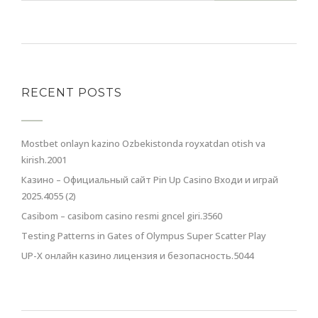
RECENT POSTS
Mostbet onlayn kazino Ozbekistonda royxatdan otish va
kirish.2001
Казино – Официальный сайт Pin Up Casino Входи и играй
2025.4055 (2)
Casibom – casibom casino resmi gncel giri.3560
Testing Patterns in Gates of Olympus Super Scatter Play
UP-X онлайн казино лицензия и безопасность.5044