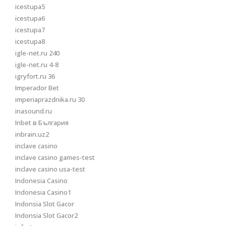
icestupa5
icestupa6
icestupa7
icestupa8
igle-net.ru 240
igle-net.ru 4-8
igryfort.ru 36
Imperador Bet
imperiaprazdnika.ru 30
inasound.ru
Inbet в България
inbrain.uz2
inclave casino
inclave casino games-test
inclave casino usa-test
Indonesia Casino
Indonesia Casino1
Indonsia Slot Gacor
Indonsia Slot Gacor2