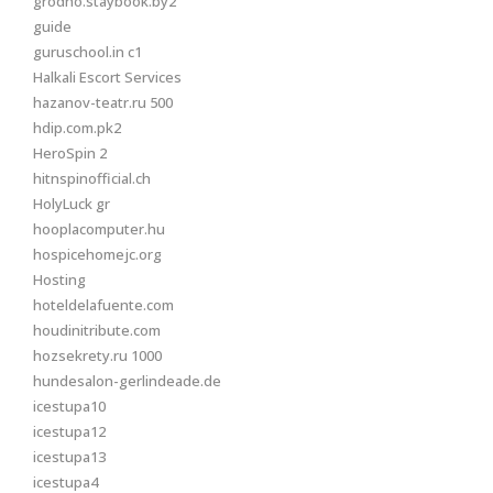
grodno.staybook.by2
guide
guruschool.in c1
Halkali Escort Services
hazanov-teatr.ru 500
hdip.com.pk2
HeroSpin 2
hitnspinofficial.ch
HolyLuck gr
hooplacomputer.hu
hospicehomejc.org
Hosting
hoteldelafuente.com
houdinitribute.com
hozsekrety.ru 1000
hundesalon-gerlindeade.de
icestupa10
icestupa12
icestupa13
icestupa4