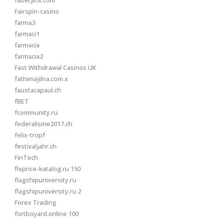
f8betjinx.com
Fairspin-casino
farma3
farmaci1
farmacia
farmacia2
Fast Withdrawal Casinos UK
fathimajilna.com x
faustacapaul.ch
fBET
fcommunity.ru
federalisme2017.ch
felix-tropf
festivaljahr.ch
FinTech
fixprice-katalog.ru 150
flagshipuniversity.ru
flagshipuniversity.ru 2
Forex Trading
fortboyard.online 100