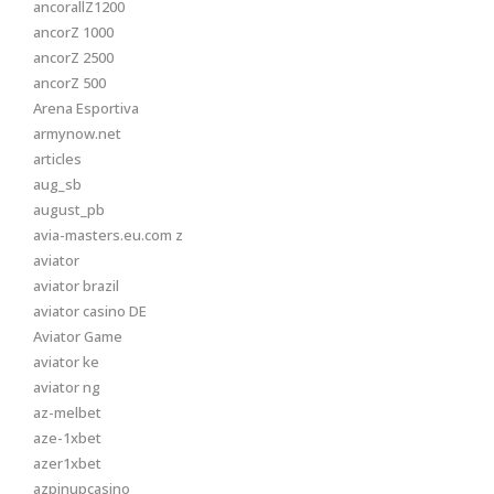
ancorallZ1200
ancorZ 1000
ancorZ 2500
ancorZ 500
Arena Esportiva
armynow.net
articles
aug_sb
august_pb
avia-masters.eu.com z
aviator
aviator brazil
aviator casino DE
Aviator Game
aviator ke
aviator ng
az-melbet
aze-1xbet
azer1xbet
azpinupcasino