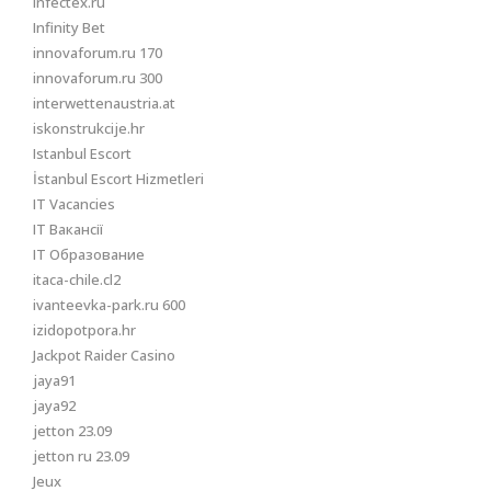
infectex.ru
Infinity Bet
innovaforum.ru 170
innovaforum.ru 300
interwettenaustria.at
iskonstrukcije.hr
Istanbul Escort
İstanbul Escort Hizmetleri
IT Vacancies
IT Вакансії
IT Образование
itaca-chile.cl2
ivanteevka-park.ru 600
izidopotpora.hr
Jackpot Raider Casino
jaya91
jaya92
jetton 23.09
jetton ru 23.09
Jeux