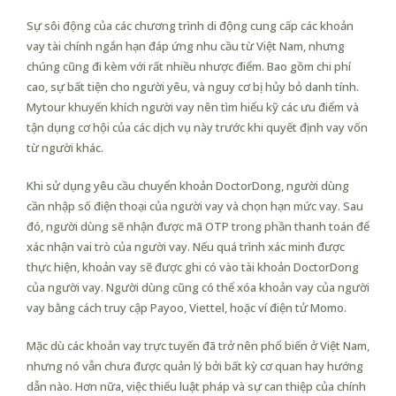
Sự sôi động của các chương trình di động cung cấp các khoản
vay tài chính ngắn hạn đáp ứng nhu cầu từ Việt Nam, nhưng
chúng cũng đi kèm với rất nhiều nhược điểm. Bao gồm chi phí
cao, sự bất tiện cho người yêu, và nguy cơ bị hủy bỏ danh tính.
Mytour khuyến khích người vay nên tìm hiểu kỹ các ưu điểm và
tận dụng cơ hội của các dịch vụ này trước khi quyết định vay vốn
từ người khác.
Khi sử dụng yêu cầu chuyển khoản DoctorDong, người dùng
cần nhập số điện thoại của người vay và chọn hạn mức vay. Sau
đó, người dùng sẽ nhận được mã OTP trong phần thanh toán để
xác nhận vai trò của người vay. Nếu quá trình xác minh được
thực hiện, khoản vay sẽ được ghi có vào tài khoản DoctorDong
của người vay. Người dùng cũng có thể xóa khoản vay của người
vay bằng cách truy cập Payoo, Viettel, hoặc ví điện tử Momo.
Mặc dù các khoản vay trực tuyến đã trở nên phổ biến ở Việt Nam,
nhưng nó vẫn chưa được quản lý bởi bất kỳ cơ quan hay hướng
dẫn nào. Hơn nữa, việc thiếu luật pháp và sự can thiệp của chính