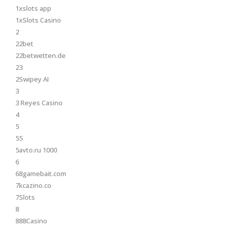
1xslots app
1xSlots Casino
2
22bet
22betwetten.de
23
2Swipey AI
3
3 Reyes Casino
4
5
55
5avto.ru 1000
6
68gamebait.com
7kcazino.co
7Slots
8
888Casino