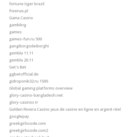
fortune tiger brazil
freenas.pl
Gama Casino
gambling
games
games-fun.ru 500
gangiborgodeiborghi
gembla 11.11
gembla 20.11
Get's Bet
ggbetofficial.de
gidroponik32.ru 1500
Global gaming platforms overview
glory-casino-bangladesh.net
glory-casinos tr
Golden Riviera Casino jeux de casino en ligne en argent réel
googlepay
greekgirlscode.com
greekgirlscode.com2