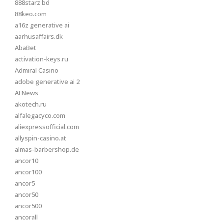
888starz bd
88keo.com
a16z generative ai
aarhusaffairs.dk
AbaBet
activation-keys.ru
Admiral Casino
adobe generative ai 2
AI News
akotech.ru
alfalegacyco.com
aliexpressofficial.com
allyspin-casino.at
almas-barbershop.de
ancor10
ancor100
ancor5
ancor50
ancor500
ancorall