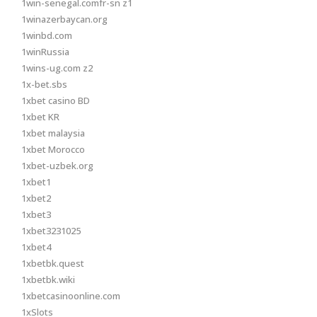
1win-senegal.comfr-sn z1
1winazerbaycan.org
1winbd.com
1winRussia
1wins-ug.com z2
1x-bet.sbs
1xbet casino BD
1xbet KR
1xbet malaysia
1xbet Morocco
1xbet-uzbek.org
1xbet1
1xbet2
1xbet3
1xbet3231025
1xbet4
1xbetbk.quest
1xbetbk.wiki
1xbetcasinoonline.com
1xSlots