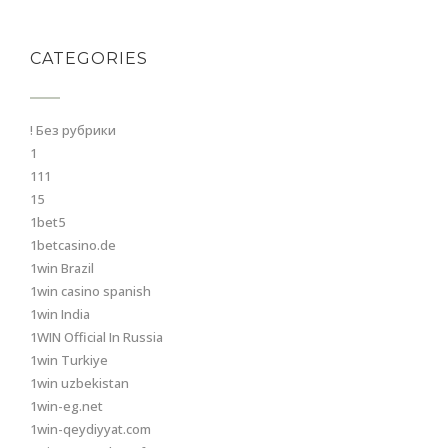
CATEGORIES
! Без рубрики
1
111
15
1bet5
1betcasino.de
1win Brazil
1win casino spanish
1win India
1WIN Official In Russia
1win Turkiye
1win uzbekistan
1win-eg.net
1win-qeydiyyat.com