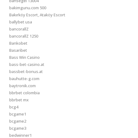
bahsegel 13004
bakimgunu.com 500
Bakırköy Escort, Ataköy Escort
ballybet usa
bancorallZ
bancorallZ 1250
Bankobet
Basaribet
Bass Win Casino
bass-bet-casino.at
bassbet-bonus.at
bauhutte-g.com
baytronik.com
bbrbet colombia
bbrbet mx
bcg4
bcgame1
bcgame2
bcgame3
bedwinner1