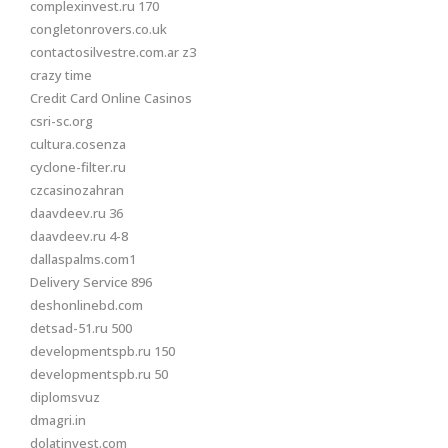
complexinvest.ru 170
congletonrovers.co.uk
contactosilvestre.com.ar z3
crazy time
Credit Card Online Casinos
csri-sc.org
cultura.cosenza
cyclone-filter.ru
czcasinozahran
daavdeev.ru 36
daavdeev.ru 4-8
dallaspalms.com1
Delivery Service 896
deshonlinebd.com
detsad-51.ru 500
developmentspb.ru 150
developmentspb.ru 50
diplomsvuz
dmagri.in
dolatinvest.com