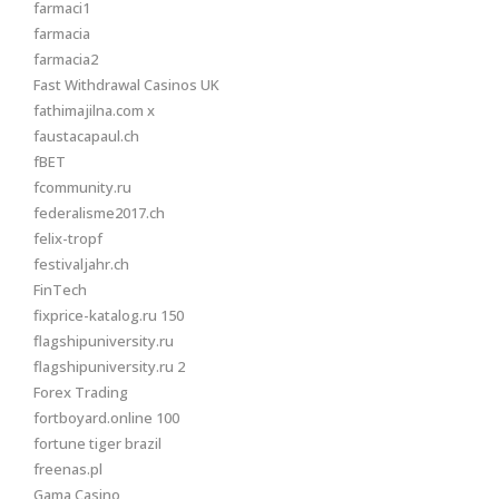
farmaci1
farmacia
farmacia2
Fast Withdrawal Casinos UK
fathimajilna.com x
faustacapaul.ch
fBET
fcommunity.ru
federalisme2017.ch
felix-tropf
festivaljahr.ch
FinTech
fixprice-katalog.ru 150
flagshipuniversity.ru
flagshipuniversity.ru 2
Forex Trading
fortboyard.online 100
fortune tiger brazil
freenas.pl
Gama Casino