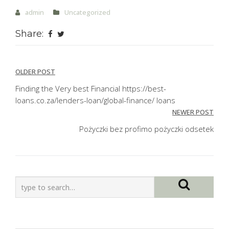
admin
Uncategorized
Share:
Post
OLDER POST
navigation
Finding the Very best Financial https://best-
loans.co.za/lenders-loan/global-finance/ loans
NEWER POST
Pożyczki bez profimo pożyczki odsetek