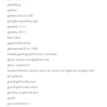
gambling
games
games-fun.ru 500
gangiborgodeiborghi
gembla 11.11
gembla 20.11
Get's Bet
ggbetofficial.de
gidroponik32.ru 1500
Global gaming platforms overview
glory-casino-bangladesh.net
glory-casinos tr
Golden Riviera Casino jeux de casino en ligne en argent réel
googlepay
greekgirlscode.com
greekgirlscode.com2
grodno.staybook.by2
guide
guruschool.in c1