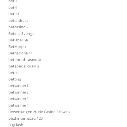
bet3
bet4
Bet9ja
betandreas
betcasino5
Betinia Sverige
Betlabel GR
BetMorph
Betnacional11
betonred-casino.at
betspecial.co.uk 2
bettilt
betting
betwinner1
betwinner2
betwinner3
betwinner4
Bewertungen zu NV Casino Schweiz
bezhinternat.ru 120
BigClash