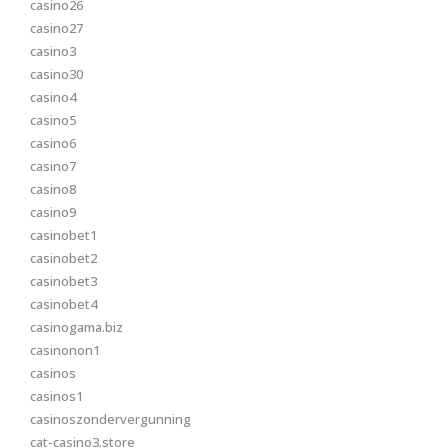
casino26
casino27
casino3
casino30
casino4
casino5
casino6
casino7
casino8
casino9
casinobet1
casinobet2
casinobet3
casinobet4
casinogama.biz
casinonon1
casinos
casinos1
casinoszondervergunning
cat-casino3.store