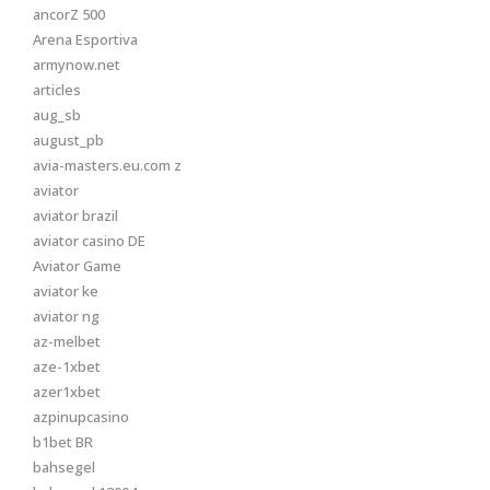
ancorZ 500
Arena Esportiva
armynow.net
articles
aug_sb
august_pb
avia-masters.eu.com z
aviator
aviator brazil
aviator casino DE
Aviator Game
aviator ke
aviator ng
az-melbet
aze-1xbet
azer1xbet
azpinupcasino
b1bet BR
bahsegel