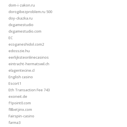
dom-i-zakon.ru
dorogibezproblem.ru 500
doy-ckazka.ru
dxgamestudio
dxgamestudio.com
EC
ecoganeshidol.com2
edosszie.hu
eerlijksteonlinecasinos
eintracht-hermatswil.ch
elagentecine.cl
English casino
Escort1
Eth Transaction Fee 743
exoneit.de
f1point0.com
f8betjinx.com
Fairspin-casino
farma3