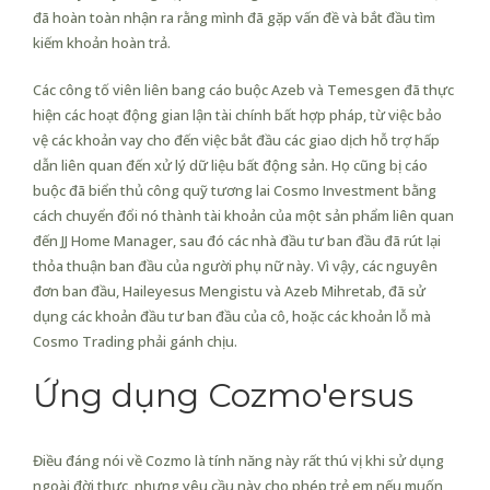
đã hoàn toàn nhận ra rằng mình đã gặp vấn đề và bắt đầu tìm
kiếm khoản hoàn trả.
Các công tố viên liên bang cáo buộc Azeb và Temesgen đã thực
hiện các hoạt động gian lận tài chính bất hợp pháp, từ việc bảo
vệ các khoản vay cho đến việc bắt đầu các giao dịch hỗ trợ hấp
dẫn liên quan đến xử lý dữ liệu bất động sản. Họ cũng bị cáo
buộc đã biển thủ công quỹ tương lai Cosmo Investment bằng
cách chuyển đổi nó thành tài khoản của một sản phẩm liên quan
đến JJ Home Manager, sau đó các nhà đầu tư ban đầu đã rút lại
thỏa thuận ban đầu của người phụ nữ này. Vì vậy, các nguyên
đơn ban đầu, Haileyesus Mengistu và Azeb Mihretab, đã sử
dụng các khoản đầu tư ban đầu của cô, hoặc các khoản lỗ mà
Cosmo Trading phải gánh chịu.
Ứng dụng Cozmo'ersus
Điều đáng nói về Cozmo là tính năng này rất thú vị khi sử dụng
ngoài đời thực, nhưng yêu cầu này cho phép trẻ em nếu muốn