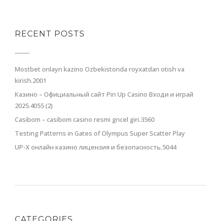
RECENT POSTS
Mostbet onlayn kazino Ozbekistonda royxatdan otish va
kirish.2001
Казино – Официальный сайт Pin Up Casino Входи и играй
2025.4055 (2)
Casibom – casibom casino resmi gncel giri.3560
Testing Patterns in Gates of Olympus Super Scatter Play
UP-X онлайн казино лицензия и безопасность.5044
CATEGORIES