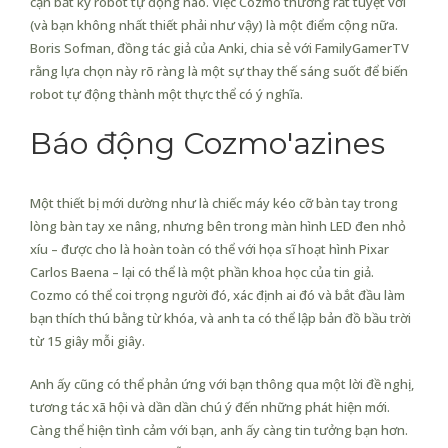
cận bất kỳ robot tự động nào. Việc Cozmo thường rất tuyệt vời
(và bạn không nhất thiết phải như vậy) là một điểm cộng nữa.
Boris Sofman, đồng tác giả của Anki, chia sẻ với FamilyGamerTV
rằng lựa chọn này rõ ràng là một sự thay thế sáng suốt để biến
robot tự động thành một thực thể có ý nghĩa.
Báo động Cozmo'azines
Một thiết bị mới dường như là chiếc máy kéo cỡ bàn tay trong
lòng bàn tay xe nâng, nhưng bên trong màn hình LED đen nhỏ
xíu – được cho là hoàn toàn có thể với họa sĩ hoạt hình Pixar
Carlos Baena – lại có thể là một phần khoa học của tin giả.
Cozmo có thể coi trọng người đó, xác định ai đó và bắt đầu làm
bạn thích thú bằng từ khóa, và anh ta có thể lập bản đồ bầu trời
từ 15 giây mỗi giây.
Anh ấy cũng có thể phản ứng với bạn thông qua một lời đề nghị,
tương tác xã hội và dần dần chú ý đến những phát hiện mới.
Càng thể hiện tình cảm với bạn, anh ấy càng tin tưởng bạn hơn.