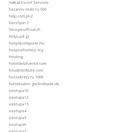
Halkali Escort Services
hazanov-teatr.ru 500
hdip.com.pk2
HeroSpin 2
hitnspinofficial.ch
HolyLuck gr
hooplacomputer.hu
hospicehomejc.org
Hosting
hoteldelafuente.com
houdinitribute.com
hozsekrety.ru 1000
hundesalon-gerlindeade.de
icestupa10
icestupa12
icestupa13
icestupa4
icestupa5
icestupa6
icestupa7