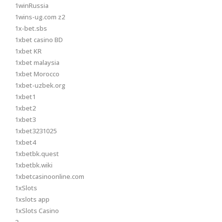
1winRussia
1wins-ug.com z2
1x-bet.sbs
1xbet casino BD
1xbet KR
1xbet malaysia
1xbet Morocco
1xbet-uzbek.org
1xbet1
1xbet2
1xbet3
1xbet3231025
1xbet4
1xbetbk.quest
1xbetbk.wiki
1xbetcasinoonline.com
1xSlots
1xslots app
1xSlots Casino