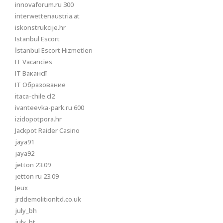
innovaforum.ru 300
interwettenaustria.at
iskonstrukcije.hr
Istanbul Escort
İstanbul Escort Hizmetleri
IT Vacancies
IT Вакансії
IT Образование
itaca-chile.cl2
ivanteevka-park.ru 600
izidopotpora.hr
Jackpot Raider Casino
jaya91
jaya92
jetton 23.09
jetton ru 23.09
Jeux
jrddemolitionltd.co.uk
july_bh
july_bt