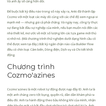
Và anh ấy sẽ càng hờn dỗi.
Để buộc bất kỳ điều nào trong số này xảy ra, Anki đã thành lập
Cozmo với một loạt các máy dò cùng với các chế độ xem ngoại vi
mạnh mẽ — nhưng giá cả phải chăng. Và ngày nay, công ty thực
sự đang bắt đầu sự nghiệp của mình, nếu bạn muốn nói đến các
nhà thiết kế, mơ ước về một số lượng lớn các tựa game mới thú
vị nhờ nó. (Mã chương trình thử nghiệm dưới dạng hình cầu có
thể được xem tại đây.) Bất kỳ ngăn chặn nào của Builder Flow
đều có chín loại: Cảm biến, Dòng điện, Dịch vụ và Chi tiết khởi
động.
Chương trình
Cozmo'azines
Cozmo'azines là một robot tự động được nạp đầy ID. Anh ta là
một anh chàng zero tốt bụng, quyến rũ, dần dần khám phá ra
điều đó. Anh ta hành động theo bầu không khí của mình, nhận
diện khuôn mặt và bắt đầu chơi những trò chơi nhỏ kỳ lạ. Ánh