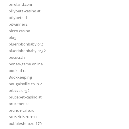
biireland.com
billybets-casino.at
billybets.ch
bitwinner2
bizzo casino
blog
blueribbonbaby.org
blueribbonbaby.org2
bocuci.ch
bones-game.online
book of ra
Bookkeeping
bougainville.co.in 2
brbcva.org2
brucebet-casino.at
brucebet.at
brunch-cafe.ru
brut-club.ru 1500
bubbleshop.ru 170