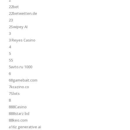
2
22bet
22betwetten.de
23
2Swipey AI
3
3 Reyes Casino
4
5
55
5avto.ru 1000
6
68gamebait.com
7kcazino.co
7Slots
8
888Casino
888starz bd
88keo.com
a16z generative ai