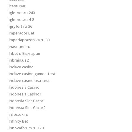
icestupa8
igle-net.ru 240
igle-net.ru 4-8
igryfort.ru 36
Imperador Bet
imperiaprazdnika.ru 30
inasound.ru
Inbet в България
inbrain.uz2
inclave casino
inclave casino games-test
inclave casino usa-test
Indonesia Casino
Indonesia Casino1
Indonsia Slot Gacor
Indonsia Slot Gacor2
infectex.ru
Infinity Bet
innovaforum.ru 170