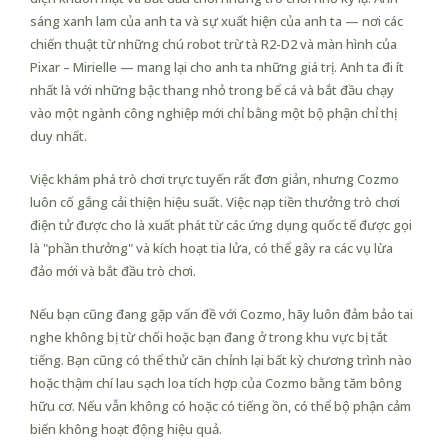
sáng xanh lam của anh ta và sự xuất hiện của anh ta — nơi các
chiến thuật từ những chú robot trừ tà R2-D2 và màn hình của
Pixar – Mirielle — mang lại cho anh ta những giá trị. Anh ta đi ít
nhất là với những bậc thang nhỏ trong bể cá và bắt đầu chạy
vào một ngành công nghiệp mới chỉ bằng một bộ phận chỉ thị
duy nhất.
Việc khám phá trò chơi trực tuyến rất đơn giản, nhưng Cozmo
luôn cố gắng cải thiện hiệu suất. Việc nạp tiền thưởng trò chơi
điện tử được cho là xuất phát từ các ứng dụng quốc tế được gọi
là "phần thưởng" và kích hoạt tia lửa, có thể gây ra các vụ lừa
đảo mới và bắt đầu trò chơi.
Nếu bạn cũng đang gặp vấn đề với Cozmo, hãy luôn đảm bảo tai
nghe không bị từ chối hoặc bạn đang ở trong khu vực bị tắt
tiếng. Bạn cũng có thể thử căn chỉnh lại bất kỳ chương trình nào
hoặc thậm chí lau sạch loa tích hợp của Cozmo bằng tăm bông
hữu cơ. Nếu vẫn không có hoặc có tiếng ồn, có thể bộ phận cảm
biến không hoạt động hiệu quả.