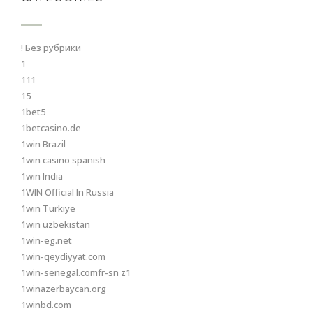
! Без рубрики
1
111
15
1bet5
1betcasino.de
1win Brazil
1win casino spanish
1win India
1WIN Official In Russia
1win Turkiye
1win uzbekistan
1win-eg.net
1win-qeydiyyat.com
1win-senegal.comfr-sn z1
1winazerbaycan.org
1winbd.com