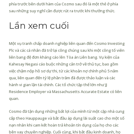
phía trước bên dưới hàm của Cozmo sau đó là một thẻ ở phía
sau những suy nghĩ cần được rút ra trước khi thưởng thức.
Lần xem cuối
Một vụ tranh chấp doanh nghiệp liên quan đến Cosmo Investing
Plc và các cá nhân đã trở lại công chúng sau khi một công tố viên
liên bang đệ đơn kháng cáo lên Tòa án Liên bang. Vụ kiện của
Kahesay Negasi cáo buộc những cản trở về thủ tục, bao gồm
việc chậm nộp hồ sơ dự thi, từ các khoản nợ chính phủ 5 năm
qua, liên quan đến tỷ lệ phần trăm đã được thảo luận và các
hành vi gian lận tài chính. Các tổ chức tập thể lớn như JJ
Residence Employer và Massachusetts Accurate Estate có liên
quan.
Cosmo đã tận dụng những bất lợi của mình từ một cặp nhà cung
cấp theo Hauppauge và bắt đầu áp dụng lãi suất cao cho một số
nạn nhân khi cam kết hoàn trả khoản tín dụng của họ cho các
bên vay chuyên nghiệp. Cuối cùng, khi bắt đầu kinh doanh, họ