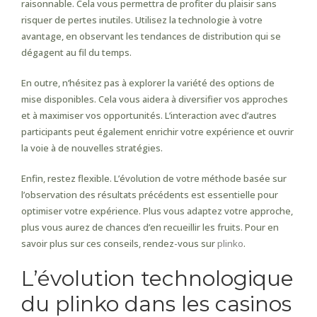
raisonnable. Cela vous permettra de profiter du plaisir sans
risquer de pertes inutiles. Utilisez la technologie à votre
avantage, en observant les tendances de distribution qui se
dégagent au fil du temps.
En outre, n’hésitez pas à explorer la variété des options de
mise disponibles. Cela vous aidera à diversifier vos approches
et à maximiser vos opportunités. L’interaction avec d’autres
participants peut également enrichir votre expérience et ouvrir
la voie à de nouvelles stratégies.
Enfin, restez flexible. L’évolution de votre méthode basée sur
l’observation des résultats précédents est essentielle pour
optimiser votre expérience. Plus vous adaptez votre approche,
plus vous aurez de chances d’en recueillir les fruits. Pour en
savoir plus sur ces conseils, rendez-vous sur
plinko
.
L’évolution technologique
du plinko dans les casinos