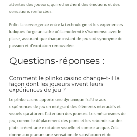
attentes des joueurs, qui recherchent des émotions et des
sensations renforcées.
Enfin, la convergence entre la technologie et les expériences
ludiques forge un cadre où la modernité s’harmonise avec le
plaisir, assurant que chaque instant de jeu soit synonyme de
passion et d’excitation renouvelée.
Questions-réponses :
Comment le plinko casino change-t-il la
façon dont les joueurs vivent leurs
expériences de jeu ?
Le plinko casino apporte une dynamique fraîche aux
expériences de jeu en intégrant des éléments interactifs et
visuels qui attirent l’attention des joueurs. Les mécanismes de
jeu, comme le déplacement des pions et les rebonds sur des
plots, créent une excitation visuelle et sonore unique. Cela
donne aux joueurs une sensation de satisfaction et de