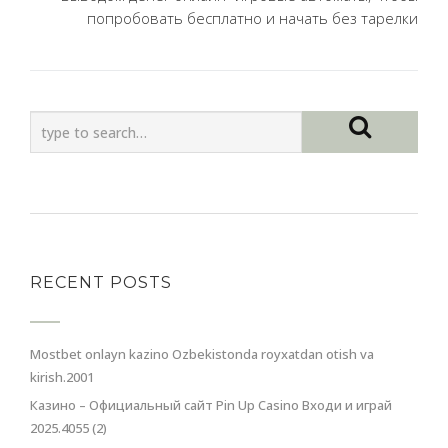
попробовать бесплатно и начать без тарелки
RECENT POSTS
Mostbet onlayn kazino Ozbekistonda royxatdan otish va
kirish.2001
Казино – Официальный сайт Pin Up Casino Входи и играй
2025.4055 (2)