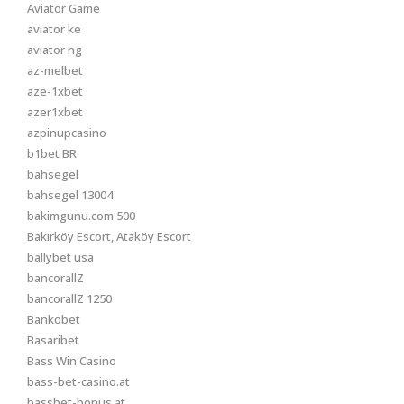
Aviator Game
aviator ke
aviator ng
az-melbet
aze-1xbet
azer1xbet
azpinupcasino
b1bet BR
bahsegel
bahsegel 13004
bakimgunu.com 500
Bakırköy Escort, Ataköy Escort
ballybet usa
bancorallZ
bancorallZ 1250
Bankobet
Basaribet
Bass Win Casino
bass-bet-casino.at
bassbet-bonus.at