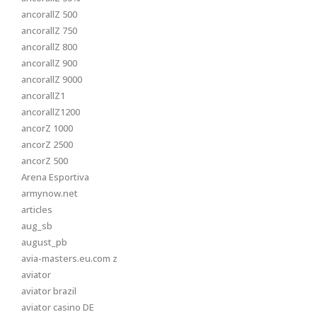
ancorallZ 500
ancorallZ 750
ancorallZ 800
ancorallZ 900
ancorallZ 9000
ancorallZ1
ancorallZ1200
ancorZ 1000
ancorZ 2500
ancorZ 500
Arena Esportiva
armynow.net
articles
aug_sb
august_pb
avia-masters.eu.com z
aviator
aviator brazil
aviator casino DE