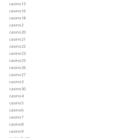
casino15
casino16
casino18
casino2
casino20
casino21
casino22
casino23
casino25
casino26
casino27
casino3
casino30
casino4
casino5
casino6
casino7
casino8
casino9