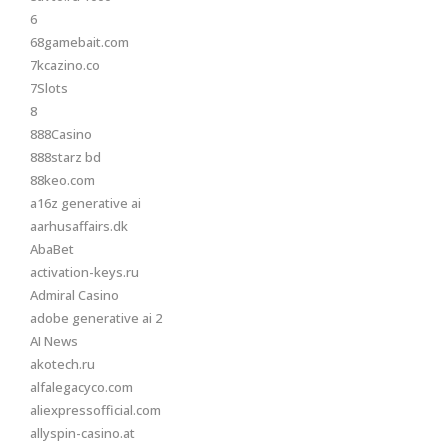
6
68gamebait.com
7kcazino.co
7Slots
8
888Casino
888starz bd
88keo.com
a16z generative ai
aarhusaffairs.dk
AbaBet
activation-keys.ru
Admiral Casino
adobe generative ai 2
AI News
akotech.ru
alfalegacyco.com
aliexpressofficial.com
allyspin-casino.at