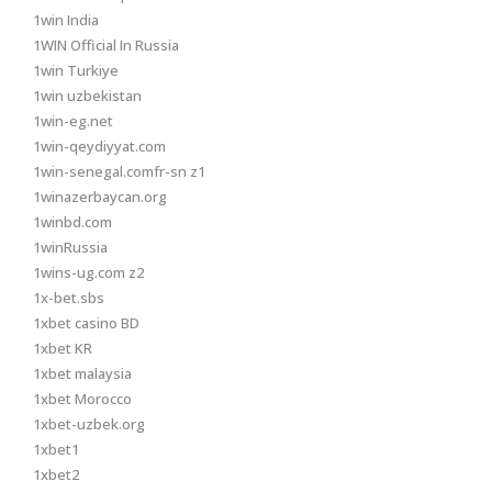
1win India
1WIN Official In Russia
1win Turkiye
1win uzbekistan
1win-eg.net
1win-qeydiyyat.com
1win-senegal.comfr-sn z1
1winazerbaycan.org
1winbd.com
1winRussia
1wins-ug.com z2
1x-bet.sbs
1xbet casino BD
1xbet KR
1xbet malaysia
1xbet Morocco
1xbet-uzbek.org
1xbet1
1xbet2