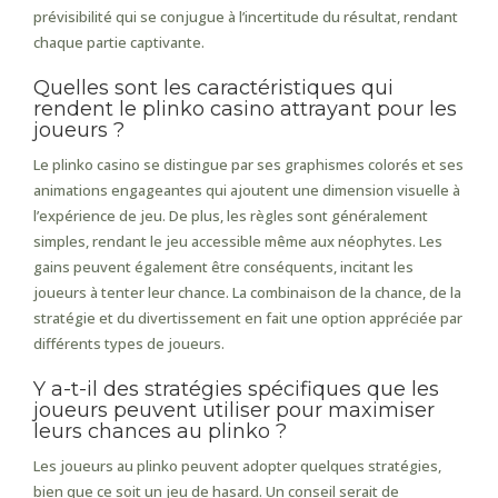
prévisibilité qui se conjugue à l’incertitude du résultat, rendant
chaque partie captivante.
Quelles sont les caractéristiques qui
rendent le plinko casino attrayant pour les
joueurs ?
Le plinko casino se distingue par ses graphismes colorés et ses
animations engageantes qui ajoutent une dimension visuelle à
l’expérience de jeu. De plus, les règles sont généralement
simples, rendant le jeu accessible même aux néophytes. Les
gains peuvent également être conséquents, incitant les
joueurs à tenter leur chance. La combinaison de la chance, de la
stratégie et du divertissement en fait une option appréciée par
différents types de joueurs.
Y a-t-il des stratégies spécifiques que les
joueurs peuvent utiliser pour maximiser
leurs chances au plinko ?
Les joueurs au plinko peuvent adopter quelques stratégies,
bien que ce soit un jeu de hasard. Un conseil serait de