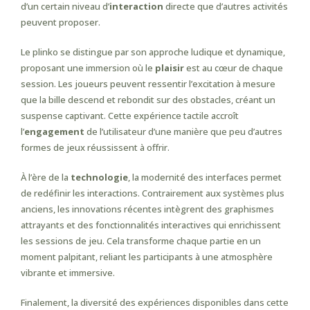
d’un certain niveau d’
interaction
directe que d’autres activités
peuvent proposer.
Le plinko se distingue par son approche ludique et dynamique,
proposant une immersion où le
plaisir
est au cœur de chaque
session. Les joueurs peuvent ressentir l’excitation à mesure
que la bille descend et rebondit sur des obstacles, créant un
suspense captivant. Cette expérience tactile accroît
l’
engagement
de l’utilisateur d’une manière que peu d’autres
formes de jeux réussissent à offrir.
À l’ère de la
technologie
, la modernité des interfaces permet
de redéfinir les interactions. Contrairement aux systèmes plus
anciens, les innovations récentes intègrent des graphismes
attrayants et des fonctionnalités interactives qui enrichissent
les sessions de jeu. Cela transforme chaque partie en un
moment palpitant, reliant les participants à une atmosphère
vibrante et immersive.
Finalement, la diversité des expériences disponibles dans cette