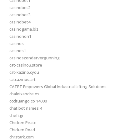
casinobet1
casinobet2
casinobet3
casinobet4
casinogama.biz
casinonon1
casinos
casinos1
casinoszondervergunning
cat-casino3.store
cat-kazino.cyou
catcazinos.art
CATET Empowers Global Industrial Lifting Solutions
cbaleixandre.es
cccituango.co 14000
chat bot names 4
chefi.gr
Chicken Pirate
Chicken Road
chrstark.com