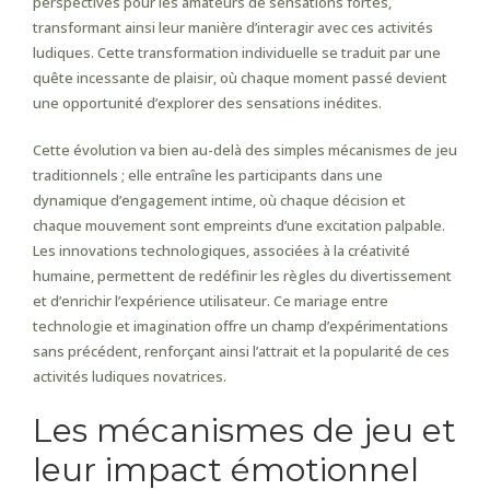
perspectives pour les amateurs de sensations fortes,
transformant ainsi leur manière d’interagir avec ces activités
ludiques. Cette transformation individuelle se traduit par une
quête incessante de plaisir, où chaque moment passé devient
une opportunité d’explorer des sensations inédites.
Cette évolution va bien au-delà des simples mécanismes de jeu
traditionnels ; elle entraîne les participants dans une
dynamique d’engagement intime, où chaque décision et
chaque mouvement sont empreints d’une excitation palpable.
Les innovations technologiques, associées à la créativité
humaine, permettent de redéfinir les règles du divertissement
et d’enrichir l’expérience utilisateur. Ce mariage entre
technologie et imagination offre un champ d’expérimentations
sans précédent, renforçant ainsi l’attrait et la popularité de ces
activités ludiques novatrices.
Les mécanismes de jeu et
leur impact émotionnel