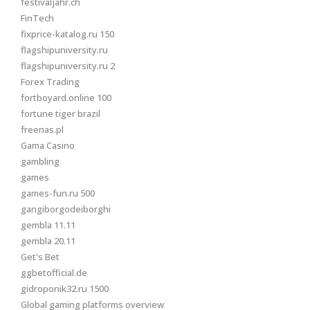
festivaljahr.ch
FinTech
fixprice-katalog.ru 150
flagshipuniversity.ru
flagshipuniversity.ru 2
Forex Trading
fortboyard.online 100
fortune tiger brazil
freenas.pl
Gama Casino
gambling
games
games-fun.ru 500
gangiborgodeiborghi
gembla 11.11
gembla 20.11
Get's Bet
ggbetofficial.de
gidroponik32.ru 1500
Global gaming platforms overview