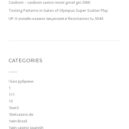
Casibom – casibom casino resmi gncel giri.3560
Testing Patterns in Gates of Olympus Super Scatter Play
UP-X онлайн казино лицензия и безопасность.5044
CATEGORIES
! Без рубрики
1
111
15
1bet5
1betcasino.de
1win Brazil
1win casino spanish