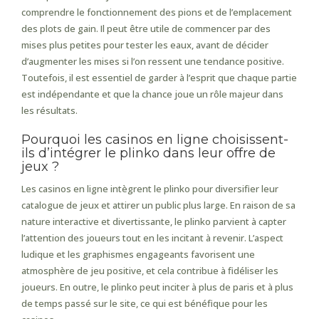
comprendre le fonctionnement des pions et de l’emplacement
des plots de gain. Il peut être utile de commencer par des
mises plus petites pour tester les eaux, avant de décider
d’augmenter les mises si l’on ressent une tendance positive.
Toutefois, il est essentiel de garder à l’esprit que chaque partie
est indépendante et que la chance joue un rôle majeur dans
les résultats.
Pourquoi les casinos en ligne choisissent-
ils d’intégrer le plinko dans leur offre de
jeux ?
Les casinos en ligne intègrent le plinko pour diversifier leur
catalogue de jeux et attirer un public plus large. En raison de sa
nature interactive et divertissante, le plinko parvient à capter
l’attention des joueurs tout en les incitant à revenir. L’aspect
ludique et les graphismes engageants favorisent une
atmosphère de jeu positive, et cela contribue à fidéliser les
joueurs. En outre, le plinko peut inciter à plus de paris et à plus
de temps passé sur le site, ce qui est bénéfique pour les