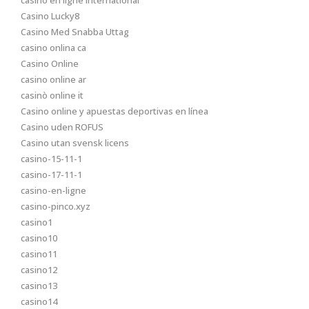
casino en ligne international
Casino Lucky8
Casino Med Snabba Uttag
casino onlina ca
Casino Online
casino online ar
casinò online it
Casino online y apuestas deportivas en línea
Casino uden ROFUS
Casino utan svensk licens
casino-15-11-1
casino-17-11-1
casino-en-ligne
casino-pinco.xyz
casino1
casino10
casino11
casino12
casino13
casino14