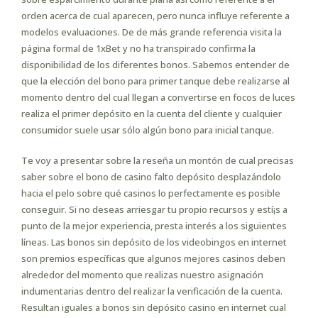
orden acerca de cual aparecen, pero nunca influye referente a
modelos evaluaciones. De de más grande referencia visita la
página formal de 1xBet y no ha transpirado confirma la
disponibilidad de los diferentes bonos. Sabemos entender de
que la elección del bono para primer tanque debe realizarse al
momento dentro del cual llegan a convertirse en focos de luces
realiza el primer depósito en la cuenta del cliente y cualquier
consumidor suele usar sólo algún bono para inicial tanque.
Te voy a presentar sobre la reseña un montón de cual precisas
saber sobre el bono de casino falto depósito desplazándolo
hacia el pelo sobre qué casinos lo perfectamente es posible
conseguir. Si no deseas arriesgar tu propio recursos y estí¡s a
punto de la mejor experiencia, presta interés a los siguientes
líneas. Las bonos sin depósito de los videobingos en internet
son premios específicas que algunos mejores casinos deben
alrededor del momento que realizas nuestro asignación
indumentarias dentro del realizar la verificación de la cuenta.
Resultan iguales a bonos sin depósito casino en internet cual