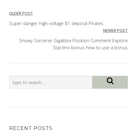
Post
OLDER POST
navigation
Super danger high voltage $1 deposit Pirates
NEWER POST
Snowy Sorcerer Gigablox Position Comment Explore
Starzino bonus how to use a bonus
RECENT POSTS