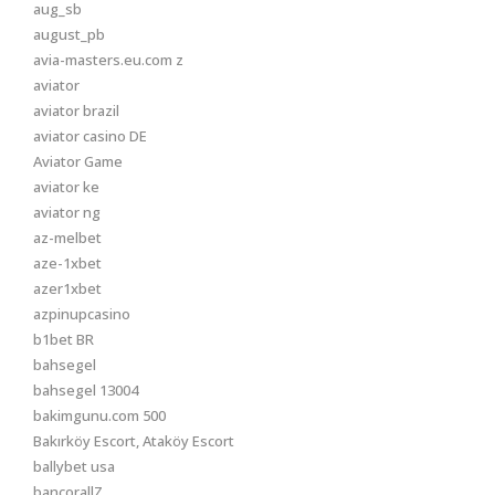
aug_sb
august_pb
avia-masters.eu.com z
aviator
aviator brazil
aviator casino DE
Aviator Game
aviator ke
aviator ng
az-melbet
aze-1xbet
azer1xbet
azpinupcasino
b1bet BR
bahsegel
bahsegel 13004
bakimgunu.com 500
Bakırköy Escort, Ataköy Escort
ballybet usa
bancorallZ