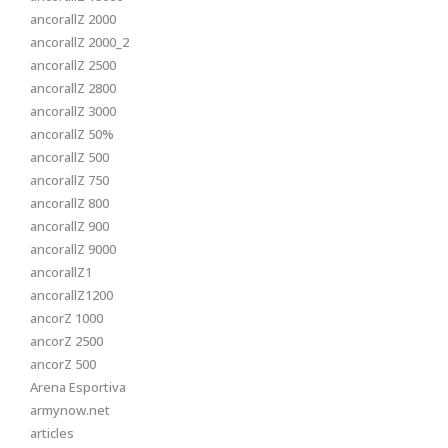
ancorallZ 2000
ancorallZ 2000_2
ancorallZ 2500
ancorallZ 2800
ancorallZ 3000
ancorallZ 50%
ancorallZ 500
ancorallZ 750
ancorallZ 800
ancorallZ 900
ancorallZ 9000
ancorallZ1
ancorallZ1200
ancorZ 1000
ancorZ 2500
ancorZ 500
Arena Esportiva
armynow.net
articles