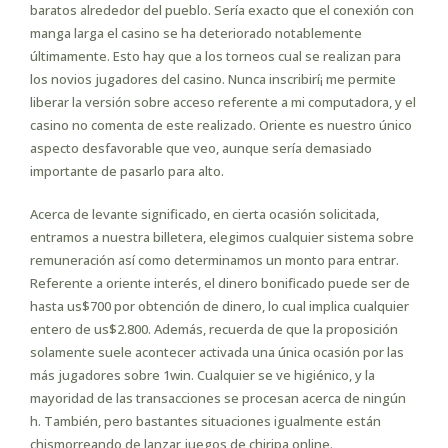
baratos alrededor del pueblo. Serí­a exacto que el conexión con
manga larga el casino se ha deteriorado notablemente
últimamente. Esto hay que a los torneos cual se realizan para
los novios jugadores del casino. Nunca inscribirí¡ me permite
liberar la versión sobre acceso referente a mi computadora, y el
casino no comenta de este realizado. Oriente es nuestro único
aspecto desfavorable que veo, aunque serí­a demasiado
importante de pasarlo para alto.
Acerca de levante significado, en cierta ocasión solicitada,
entramos a nuestra billetera, elegimos cualquier sistema sobre
remuneración así­ como determinamos un monto para entrar.
Referente a oriente interés, el dinero bonificado puede ser de
hasta us$700 por obtención de dinero, lo cual implica cualquier
entero de us$2.800. Además, recuerda de que la proposición
solamente suele acontecer activada una única ocasión por las
más jugadores sobre 1win. Cualquier se ve higiénico, y la
mayoridad de las transacciones se procesan acerca de ningún
h. También, pero bastantes situaciones igualmente están
chismorreando de lanzar juegos de chiripa online.