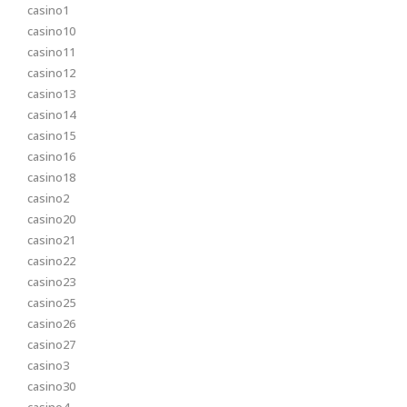
casino1
casino10
casino11
casino12
casino13
casino14
casino15
casino16
casino18
casino2
casino20
casino21
casino22
casino23
casino25
casino26
casino27
casino3
casino30