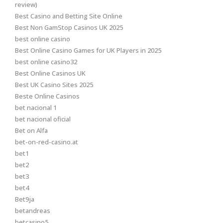
review)
Best Casino and Betting Site Online
Best Non GamStop Casinos UK 2025
best online casino
Best Online Casino Games for UK Players in 2025
best online casino32
Best Online Casinos UK
Best UK Casino Sites 2025
Beste Online Casinos
bet nacional 1
bet nacional oficial
Bet on Alfa
bet-on-red-casino.at
bet1
bet2
bet3
bet4
Bet9ja
betandreas
betcasino5