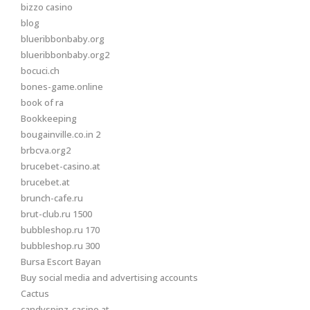
bizzo casino
blog
blueribbonbaby.org
blueribbonbaby.org2
bocuci.ch
bones-game.online
book of ra
Bookkeeping
bougainville.co.in 2
brbcva.org2
brucebet-casino.at
brucebet.at
brunch-cafe.ru
brut-club.ru 1500
bubbleshop.ru 170
bubbleshop.ru 300
Bursa Escort Bayan
Buy social media and advertising accounts
Cactus
candyspinz-casino.at