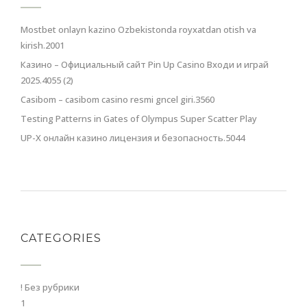
Mostbet onlayn kazino Ozbekistonda royxatdan otish va
kirish.2001
Казино – Официальный сайт Pin Up Casino Входи и играй
2025.4055 (2)
Casibom – casibom casino resmi gncel giri.3560
Testing Patterns in Gates of Olympus Super Scatter Play
UP-X онлайн казино лицензия и безопасность.5044
CATEGORIES
! Без рубрики
1