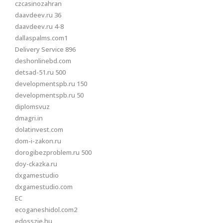
czcasinozahran
daavdeev.ru 36
daavdeev.ru 4-8
dallaspalms.com1
Delivery Service 896
deshonlinebd.com
detsad-51.ru 500
developmentspb.ru 150
developmentspb.ru 50
diplomsvuz
dmagri.in
dolatinvest.com
dom-i-zakon.ru
dorogibezproblem.ru 500
doy-ckazka.ru
dxgamestudio
dxgamestudio.com
EC
ecoganeshidol.com2
edosszie.hu