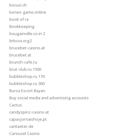
bocuci.ch
bones-game.online
book of ra
Bookkeeping
bougainville.co.in 2
brbcva.org2
brucebet-casino.at
brucebet.at
brunch-cafe.ru
brut-club.ru 1500
bubbleshop.ru 170
bubbleshop.ru 300
Bursa Escort Bayan
Buy social media and advertising accounts
Cactus
candyspinz-casino.at
capasjornaishoje.pt
caritaeter.de
Carousel Casino