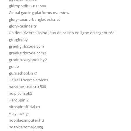
gidroponik32.ru 1500
Global gaming platforms overview
glory-casino-bangladesh.net
glory-casinos tr
Golden Riviera Casino jeux de casino en ligne en argent réel
googlepay
greekgirlscode.com
greekgirlscode.com2
grodno.staybook.by2
guide
guruschool.in c1
Halkali Escort Services
hazanov-teatr.ru 500
hdip.com.pk2
HeroSpin 2
hitnspinofficial.ch
HolyLuck gr
hooplacomputer.hu
hospicehomejc.org