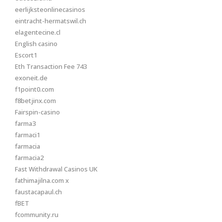
eerlijksteonlinecasinos
eintracht-hermatswil.ch
elagentecine.cl
English casino
Escort1
Eth Transaction Fee 743
exoneit.de
f1point0.com
f8betjinx.com
Fairspin-casino
farma3
farmaci1
farmacia
farmacia2
Fast Withdrawal Casinos UK
fathimajilna.com x
faustacapaul.ch
fBET
fcommunity.ru