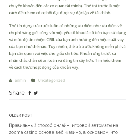
chuyển khoản đến các cơ quan tài chính). Thẻ trả trước là một
cách để trẻ em có cơ hội đạt được sự độc lập về tài chính.
Thẻ tín dụng trả trước luôn có những ưu điểm như ưu điểm về
chi phí hàng giờ, cùng với một yếu tố khác là số tiền bạn sử dụng
và mức độ tín nhiệm CIBIL của bạn ảnh hưởng đến hiệu suất vay
của bạn như thế nào. Tuy nhiên, thẻ trả trước không miễn phí và
bạn cần quen với việc che giấu chi tiêu. Khoản ứng trước cá
nhân chắc chắn sẽ an toàn và đáng tin cậy hơn. Tìm hiểu thêm
về cách thức hoạt động của khoản vay.
admin
Uncategorized
Share:
Post
OLDER POST
navigation
Правильный способ онлайн -игровой автоматы на
zooma casino основе веб -казино, в основном, что