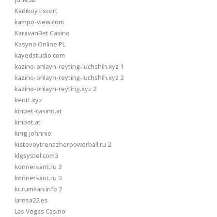
Kadıköy Escort
kampo-view.com
KaravanBet Casino
Kasyno Online PL
kayedstudio.com
kazino-onlayn-reyting-luchshih.xyz 1
kazino-onlayn-reyting-luchshih.xyz 2
kazino-onlayn-reyting.xyz 2
kentt.xyz
kinbet-casino.at
kinbet.at
king johnnie
kistevoytrenazherpowerball.ru 2
klgsystel.com3
konnersant.ru 2
konnersant.ru 3
kurumkan.info 2
larosa22.es
Las Vegas Casino