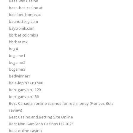
Bass Win Casino
bass-bet-casino.at
bassbet-bonus.at
bauhutte-g.com
baytronik.com
bbrbet colombia
bbrbet mx
bcg4
bcgame1
bcgame2
bcgame3
bedwinner1
bela-lepin77.ru 500
beregaevo.ru 120
beregaevo.ru 36
Best Canadian online casinos for real money (Frances Bula
review)
Best Casino and Betting Site Online
Best Non GamStop Casinos UK 2025
best online casino