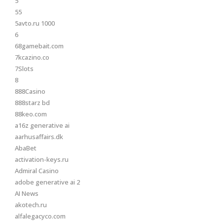
5
55
5avto.ru 1000
6
68gamebait.com
7kcazino.co
7Slots
8
888Casino
888starz bd
88keo.com
a16z generative ai
aarhusaffairs.dk
AbaBet
activation-keys.ru
Admiral Casino
adobe generative ai 2
AI News
akotech.ru
alfalegacyco.com