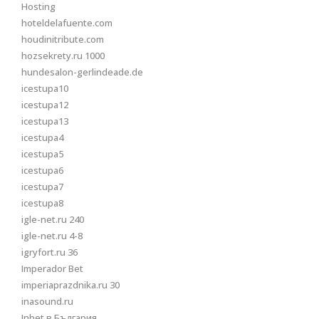
Hosting
hoteldelafuente.com
houdinitribute.com
hozsekrety.ru 1000
hundesalon-gerlindeade.de
icestupa10
icestupa12
icestupa13
icestupa4
icestupa5
icestupa6
icestupa7
icestupa8
igle-net.ru 240
igle-net.ru 4-8
igryfort.ru 36
Imperador Bet
imperiaprazdnika.ru 30
inasound.ru
Inbet в България