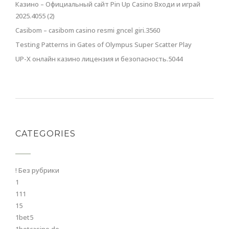
Казино – Официальный сайт Pin Up Casino Входи и играй
2025.4055 (2)
Casibom – casibom casino resmi gncel giri.3560
Testing Patterns in Gates of Olympus Super Scatter Play
UP-X онлайн казино лицензия и безопасность.5044
CATEGORIES
! Без рубрики
1
111
15
1bet5