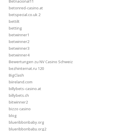
Betnacional11
betonred-casino.at
betspecial.co.uk 2
bettilt
betting
betwinner1
betwinner2
betwinner3
betwinner4
Bewertungen zu NV Casino Schweiz
bezhinternat.ru 120
BigClash
biireland.com
billybets-casino.at
billybets.ch
bitwinner2
bizzo casino
blog
blueribbonbaby.org
blueribbonbaby.org2