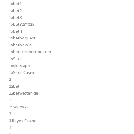
1xbet1
1xbet2
1xbet3
1xbet3231025
1xbet4
1xbetbk.quest
1xbetbk.wiki
1xbetcasinoonline.com
1xSlots
1xslots app
1xSlots Casino
2
22bet
22betwetten.de
23
2Swipey AI
3
3 Reyes Casino
4