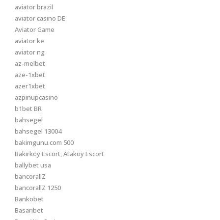
aviator brazil
aviator casino DE
Aviator Game
aviator ke
aviator ng
az-melbet
aze-1xbet
azer1xbet
azpinupcasino
b1bet BR
bahsegel
bahsegel 13004
bakimgunu.com 500
Bakırköy Escort, Ataköy Escort
ballybet usa
bancorallZ
bancorallZ 1250
Bankobet
Basaribet