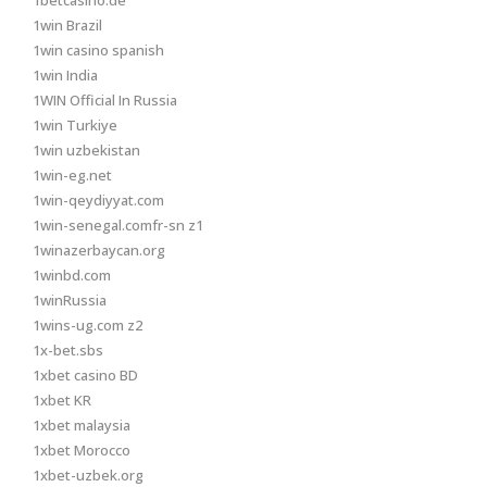
1betcasino.de
1win Brazil
1win casino spanish
1win India
1WIN Official In Russia
1win Turkiye
1win uzbekistan
1win-eg.net
1win-qeydiyyat.com
1win-senegal.comfr-sn z1
1winazerbaycan.org
1winbd.com
1winRussia
1wins-ug.com z2
1x-bet.sbs
1xbet casino BD
1xbet KR
1xbet malaysia
1xbet Morocco
1xbet-uzbek.org