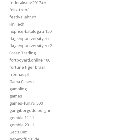
federalisme2017.ch
felix-tropf
festivaljahr.ch
FinTech
fixprice-katalog.ru 150
flagshipuniversity.ru
flagshipuniversity.ru 2
Forex Trading
fortboyard.online 100
fortune tiger brazil
freenas.pl
Gama Casino
gambling
games
games-fun.ru 500
gangiborgodeiborghi
gembla 11.11
gembla 20.11
Get's Bet
ggbetofficial.de