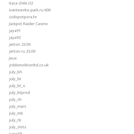
itaca-chile.cl2
ivanteevka-park.ru 600
izidopotpora.hr
Jackpot Raider Casino
jaya91
jaya92
jetton 23.09
jetton ru 23.09
Jeux
jrddemolitionltd.co.uk
july_bh
july_bt
july_bt_s
july_btprod
july_ch
july_mars
july_mb
july_rb
july_slots
juneSB