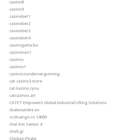
casino8
casino9
casinobet1
casinobet2
casinobet3
casinobet4
casinogama.biz
casinonon1
casinos
casinos1
casinoszondervergunning
cat-casino3.store
cat-kazino.cyou
catcazinos.art
CATET Empowers Global Industrial Lifting Solutions
cbaleixandre.es
cccituango.co 14000
chat bot names 4
chefi.gr
Chicken Pirate