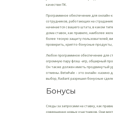
качестве ПК.
Программное обеспечение для онлайн-к
сотрудников, работающих на страдания
начинается с вашего штата, в каком ти
дома ставок, как правило, наиболее же
более тесную защиту пользователей, ви
проверить, крипто-бонусные продукты, 
Любое программное обеспечение для ст
огромную пару флэш -игр, обширный пр
Он также должен иметь продвинутый ур
отмены. Betwhale – это онлайн -казино
выбор, Radiant разрешил бонусные сдел
Бонусы
Следы за запросами на ставку, как пра
совершенно новых участников. Они мог