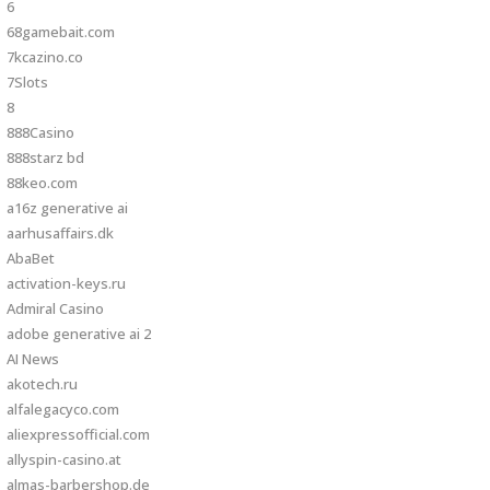
6
68gamebait.com
7kcazino.co
7Slots
8
888Casino
888starz bd
88keo.com
a16z generative ai
aarhusaffairs.dk
AbaBet
activation-keys.ru
Admiral Casino
adobe generative ai 2
AI News
akotech.ru
alfalegacyco.com
aliexpressofficial.com
allyspin-casino.at
almas-barbershop.de