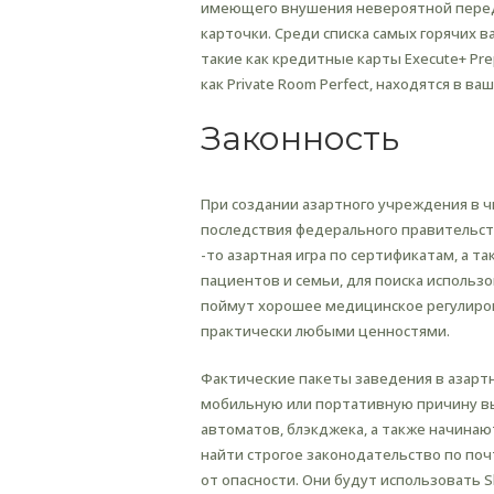
имеющего внушения невероятной перед
карточки. Среди списка самых горячих ва
такие как кредитные карты Execute+ Prep
как Private Room Perfect, находятся в в
Законность
При создании азартного учреждения в ч
последствия федерального правительства
-то азартная игра по сертификатам, а т
пациентов и семьи, для поиска использ
поймут хорошее медицинское регулиров
практически любыми ценностями.
Фактические пакеты заведения в азартн
мобильную или портативную причину в
автоматов, блэкджека, а также начинают
найти строгое законодательство по по
от опасности. Они будут использовать S