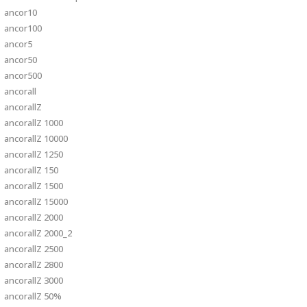
ancor10
ancor100
ancor5
ancor50
ancor500
ancorall
ancorallZ
ancorallZ 1000
ancorallZ 10000
ancorallZ 1250
ancorallZ 150
ancorallZ 1500
ancorallZ 15000
ancorallZ 2000
ancorallZ 2000_2
ancorallZ 2500
ancorallZ 2800
ancorallZ 3000
ancorallZ 50%