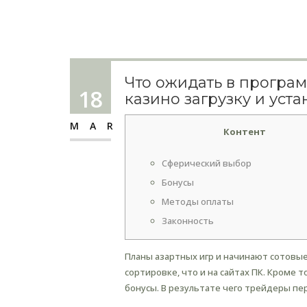
Что ожидать в програ
18
казино загрузку и уста
MAR
Контент
Сферический выбор
Бонусы
Методы оплаты
Законность
Планы азартных игр и начинают сотовы
сортировке, что и на сайтах ПК. Кроме
бонусы. В результате чего трейдеры пе