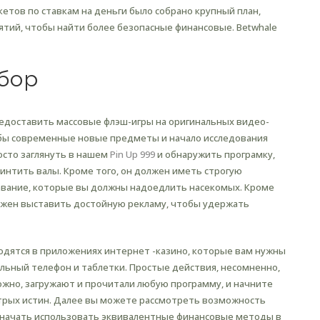
тов по ставкам на деньги было собрано крупный план,
тий, чтобы найти более безопасные финансовые.
Betwhale
бор
едоставить массовые флэш-игры на оригинальных видео-
обы современные новые предметы и начало исследования
сто заглянуть в нашем
Pin Up 999
и обнаружить програмку,
интить валы. Кроме того, он должен иметь строгую
тавание, которые вы должны надоедлить насекомых. Кроме
олжен выставить достойную рекламу, чтобы удержать
одятся в приложениях интернет -казино, которые вам нужны
ильный телефон и таблетки. Простые действия, несомненно,
ожно, загружают и прочитали любую программу, и начните
стрых истин. Далее вы можете рассмотреть возможность
 начать использовать эквивалентные финансовые методы в