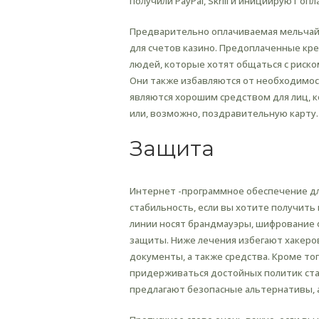
получили PayPal, Skrill и инициируют опл
Предварительно оплачиваемая мельчай
для счетов казино. Предоплаченные кр
людей, которые хотят общаться с риско
Они также избавляются от необходимос
являются хорошим средством для лиц, к
или, возможно, поздравительную карту.
Защита
Интернет -программное обеспечение дл
стабильность, если вы хотите получить
линии носят брандмауэры, шифрование
защиты. Ниже лечения избегают хакеро
документы, а также средства. Кроме то
придерживаться достойных политик ста
предлагают безопасные альтернативы, а