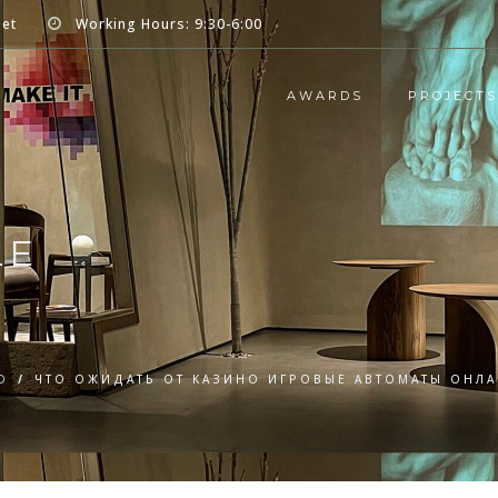
net
Working Hours: 9:30-6:00
AWARDS
PROJECTS
LE
D
/
ЧТО ОЖИДАТЬ ОТ КАЗИНО ИГРОВЫЕ АВТОМАТЫ ОНЛ