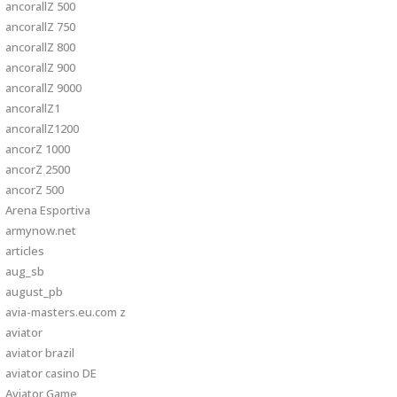
ancorallZ 500
ancorallZ 750
ancorallZ 800
ancorallZ 900
ancorallZ 9000
ancorallZ1
ancorallZ1200
ancorZ 1000
ancorZ 2500
ancorZ 500
Arena Esportiva
armynow.net
articles
aug_sb
august_pb
avia-masters.eu.com z
aviator
aviator brazil
aviator casino DE
Aviator Game