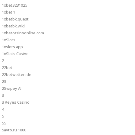
1xbet3231025
1xbet4
1xbetbk.quest
1xbetbk.wiki
1xbetcasinoonline.com
1xSlots
1xslots app
1xSlots Casino
2
22bet
22betwetten.de
23
2Swipey AI
3
3 Reyes Casino
4
5
55
5avto.ru 1000