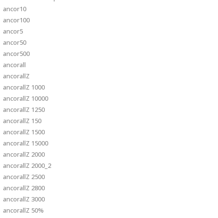
ancor10
ancor100
ancor5
ancor50
ancor500
ancorall
ancorallZ
ancorallZ 1000
ancorallZ 10000
ancorallZ 1250
ancorallZ 150
ancorallZ 1500
ancorallZ 15000
ancorallZ 2000
ancorallZ 2000_2
ancorallZ 2500
ancorallZ 2800
ancorallZ 3000
ancorallZ 50%