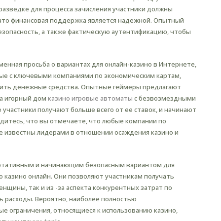
 разведке для процесса зачисления участники должны
 что финансовая поддержка является надежной. Опытный
езопасность, а также фактическую аутентификацию, чтобы
менная просьба о вариантах для онлайн-казино в Интернете,
нные с ключевыми компаниями по экономическим картам,
сить денежные средства. Опытные геймеры предлагают
а игорный дом
казино игровые автоматы
с безвозмездными
 участники получают больше всего от ее ставок, и начинают
едитесь, что вы отмечаете, что любые компании по
е известны лидерами в отношении осаждения казино и
ртативным и начинающим безопасным вариантом для
о казино онлайн. Они позволяют участникам получать
нщины, так и из -за аспекта конкурентных затрат по
ь расходы. Вероятно, наиболее полностью
 ограничения, относящиеся к использованию казино,