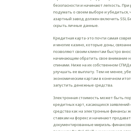
безопасности и начинают легкость. При
подумать о своем выборе и убедиться,
азартный завод должен включить SSL Б
скрыть личные данные.
Кредитная карта-это почти самая совре
и многие казино, которые доны, связа
позволяют своим клиентам быстро вно
начинающим обратить свое внимание н
спинами. Ниже на их собственном СПИДе
улучшать ее выплату. Тем не менее, уб
экономическим картам в конечном итог
запустить денежные средства.
Электронная стоимость может быть по
кредитных карт, касающихся заявлений 
средства как на электронные финансы же
ставкам на форекс и начинают продават
документированные мириэль-финансовые