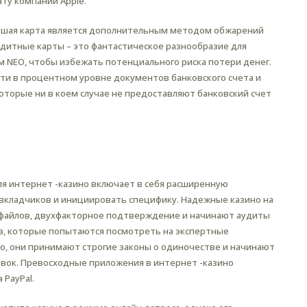
ату компании Apple.
шая карта является дополнительным методом обжарений
едитные карты – это фантастическое разнообразие для
м NEO, чтобы избежать потенциального риска потери денег.
ти в процентном уровне документов банковского счета и
оторые ни в коем случае не предоставляют банковский счет
я интернет -казино включает в себя расширенную
 вкладчиков и инициировать специфику. Надежные казино на
 файлов, двухфакторное подтверждение и начинают аудиты
в, которые попытаются посмотреть на экспертные
го, они принимают строгие законы о одиночестве и начинают
вок. Превосходные приложения в интернет -казино
 PayPal.