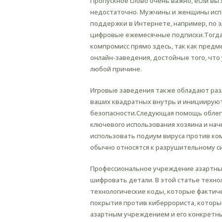
Пропускное слово очень важно, если вы 
недостаточно. Мужчины и женщины исп
поддержки в Интернете, например, по 
цифровые ежемесячные подписки.Тогда 
компромисс прямо здесь, так как предм
онлайн-заведения, достойные того, что
любой причине.
Игровые заведения также обладают раз
ваших квадратных внутрь и инициируют
безопасности.Следующая помощь облег
ключевого использования хозяина и нач
использовать подиум вируса против ко
обычно относятся к разрушительному си
Профессиональное учреждение азартных 
шифровать детали. В этой статье техн
технологические коды, которые фактич
покрытия против киберрориста, которы
азартным учреждением и его конкретны