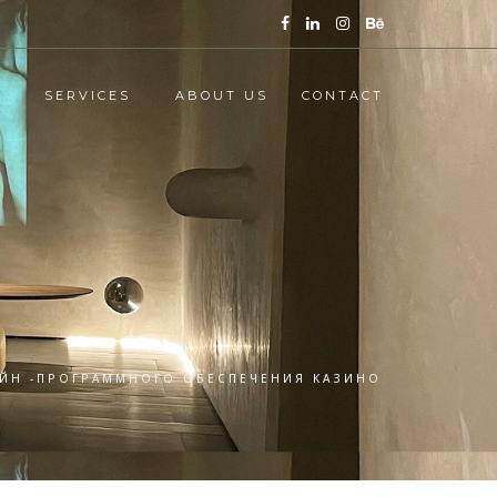
SERVICES
ABOUT US
CONTACT
АЙН -ПРОГРАММНОГО ОБЕСПЕЧЕНИЯ КАЗИНО