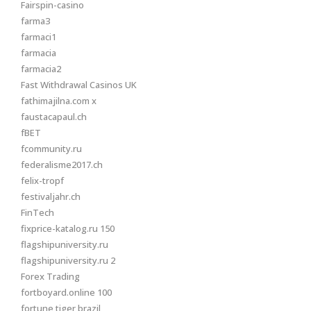
Fairspin-casino
farma3
farmaci1
farmacia
farmacia2
Fast Withdrawal Casinos UK
fathimajilna.com x
faustacapaul.ch
fBET
fcommunity.ru
federalisme2017.ch
felix-tropf
festivaljahr.ch
FinTech
fixprice-katalog.ru 150
flagshipuniversity.ru
flagshipuniversity.ru 2
Forex Trading
fortboyard.online 100
fortune tiger brazil