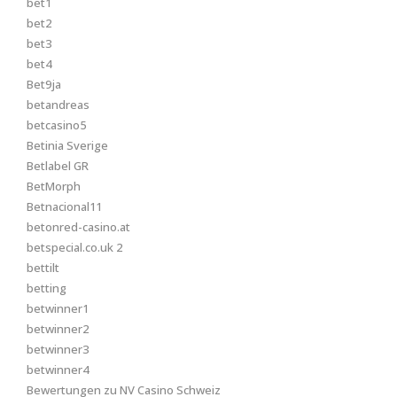
bet1
bet2
bet3
bet4
Bet9ja
betandreas
betcasino5
Betinia Sverige
Betlabel GR
BetMorph
Betnacional11
betonred-casino.at
betspecial.co.uk 2
bettilt
betting
betwinner1
betwinner2
betwinner3
betwinner4
Bewertungen zu NV Casino Schweiz