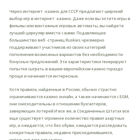
Через интернет -казино для СССР предлагают широкий
выбор игр в интернет -казино. Даже если вы хотите игры в
фильмы или винтажные игровые автоматы, вы найдете
лучший циркуляр вместе с вами. Подавляющее
большинство веб -страниц Ruskies чрезмерно
поддерживают участников из своих категорий
пополнения возможных вариантов без необходимости
бонусных предложений. Эти характеристики генерируют
попытки сыграть в вашем европейском казино гораздо
проще и начинаются интересные.
Хотя правила, найденные в России, обычно страстно
ограничиваются казино онлайн, а также начинаются с EGM,
они снисходительны в отношении бухгалтеров,
заверяющих лотерей.И все же, в Соединенных Штатах все
еще существует огромное количество правил азартных
игр, и ожидается, что без обуви, ожидается расследовать
конкретные правила, недавно присоединившиеся,
используя дом для ставок.