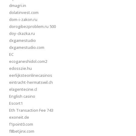
dmagri.in
dolatinvest.com
dom-i-zakon.ru
dorogibezproblem.ru 500
doy-ckazka.ru
dxgamestudio
dxgamestudio.com
EC
ecoganeshidol.com2
edosszie.hu
eerlijksteonlinecasinos
eintracht-hermatswil.ch
elagentecine.cl
English casino
Escort1
Eth Transaction Fee 743
exoneit.de
f1point0.com
f8betjinx.com