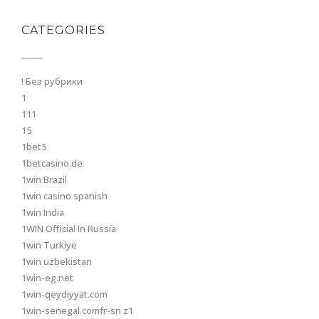
CATEGORIES
! Без рубрики
1
111
15
1bet5
1betcasino.de
1win Brazil
1win casino spanish
1win India
1WIN Official In Russia
1win Turkiye
1win uzbekistan
1win-eg.net
1win-qeydiyyat.com
1win-senegal.comfr-sn z1