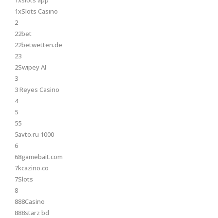
1xslots app
1xSlots Casino
2
22bet
22betwetten.de
23
2Swipey AI
3
3 Reyes Casino
4
5
55
5avto.ru 1000
6
68gamebait.com
7kcazino.co
7Slots
8
888Casino
888starz bd