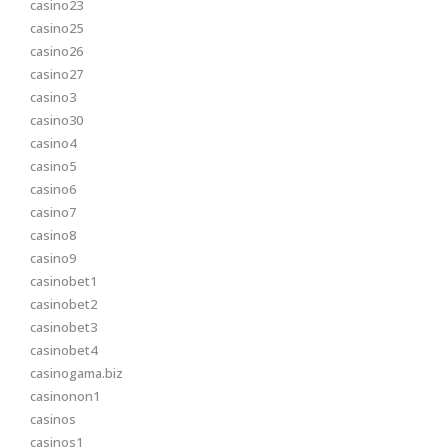
casino23
casino25
casino26
casino27
casino3
casino30
casino4
casino5
casino6
casino7
casino8
casino9
casinobet1
casinobet2
casinobet3
casinobet4
casinogama.biz
casinonon1
casinos
casinos1