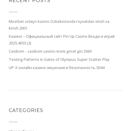
RECENT POSTS
Mostbet onlayn kazino Ozbekistonda royxatdan otish va
kirish.2001
Казино – Официальный сайт Pin Up Casino Входи и играй
2025.4055 (2)
Casibom – casibom casino resmi gncel giri.3560
Testing Patterns in Gates of Olympus Super Scatter Play
UP-X онлайн казино лицензия и безопасность.5044
CATEGORIES