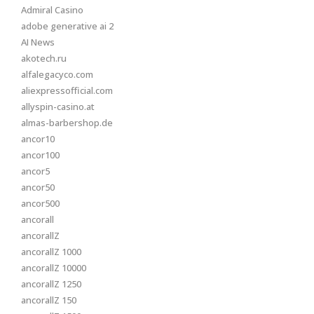
Admiral Casino
adobe generative ai 2
AI News
akotech.ru
alfalegacyco.com
aliexpressofficial.com
allyspin-casino.at
almas-barbershop.de
ancor10
ancor100
ancor5
ancor50
ancor500
ancorall
ancorallZ
ancorallZ 1000
ancorallZ 10000
ancorallZ 1250
ancorallZ 150