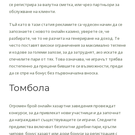
се регистрира за валутна сметка, или чрез партньори за
обслужване на клиенти.
Тъй като в тази статия рекламите са чудесен начин да се
запознаете с новото онлайн казино, уверете се, че
разбирате, че то не разчита на генериране на доход. Те
често поставят високи ограничения за максимално теглене
и кодове за големи залози, за да затруднят, ако искате да
спечелите пари от тях. Това означава, че играчът трябва
постепенно да прецени бившите си възможности, преди
да се спре на бонус без първоначална вноска.
Томбола
Огромен брой онлайн хазартни заведения провеждат
конкурси, за да привлекат нови участници и да започнат
да награждават съществуващите си играчи. Следните
предимства включват безплатни дребни пари, кръгли
чипове, бонус хазарт или дори бонуси за регистрация с