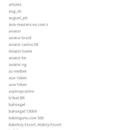
articles
aug_sb
august_pb
avia-masters.eu.com z
aviator
aviator brazil
aviator casino DE
Aviator Game
aviator ke
aviator ng
az-melbet
aze-1xbet
azer1xbet
azpinupcasino
b1bet BR
bahsegel
bahsegel 13004
bakimgunu.com 500
Bakırköy Escort, Ataköy Escort