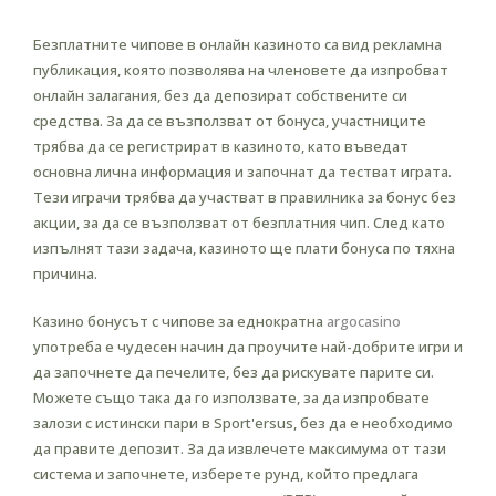
Безплатните чипове в онлайн казиното са вид рекламна
публикация, която позволява на членовете да изпробват
онлайн залагания, без да депозират собствените си
средства. За да се възползват от бонуса, участниците
трябва да се регистрират в казиното, като въведат
основна лична информация и започнат да тестват играта.
Тези играчи трябва да участват в правилника за бонус без
акции, за да се възползват от безплатния чип. След като
изпълнят тази задача, казиното ще плати бонуса по тяхна
причина.
Казино бонусът с чипове за еднократна
argocasino
употреба е чудесен начин да проучите най-добрите игри и
да започнете да печелите, без да рискувате парите си.
Можете също така да го използвате, за да изпробвате
залози с истински пари в Sport'ersus, без да е необходимо
да правите депозит. За да извлечете максимума от тази
система и започнете, изберете рунд, който предлага