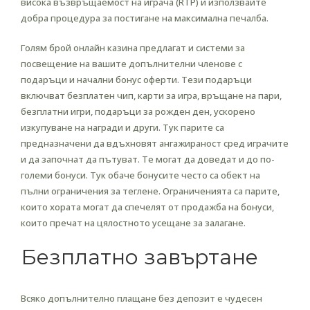
висока възвръщаемост на играча (RTP) и използвайте
добра процедура за постигане на максимална печалба.
Голям брой онлайн казина предлагат и системи за
посвещение на вашите допълнителни членове с
подаръци и начални бонус оферти. Тези подаръци
включват безплатен чип, карти за игра, връщане на пари,
безплатни игри, подаръци за рожден ден, ускорено
изкупуване на награди и други. Тук парите са
предназначени да вдъхновят ангажираност сред играчите
и да започнат да пътуват. Те могат да доведат и до по-
големи бонуси. Тук обаче бонусите често са обект на
пълни ограничения за теглене. Ограниченията са парите,
които хората могат да спечелят от продажба на бонуси,
които пречат на цялостното усещане за залагане.
Безплатно завъртане
Всяко допълнително плащане без депозит е чудесен