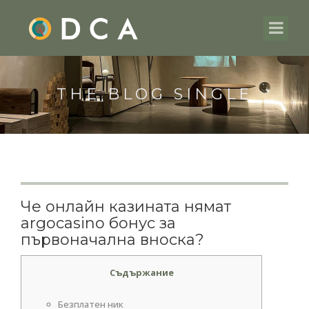
THE BLOG SINGLE
Че онлайн казината нямат
argocasino бонус за
първоначална вноска?
Съдържание
Безплатен ник