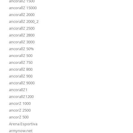
ancorallZ 1500
ancorallZ 15000
ancorallZ 2000
ancorallZ 2000_2
ancorallZ 2500
ancorallZ 2800
ancorallZ 3000
ancorallZ 50%
ancorallZ 500
ancorallZ 750
ancorallZ 800
ancorallZ 900
ancorallZ 9000
ancorallZ1
ancorallZ1200
ancorZ 1000
ancorZ 2500
ancorZ 500
Arena Esportiva
armynow.net