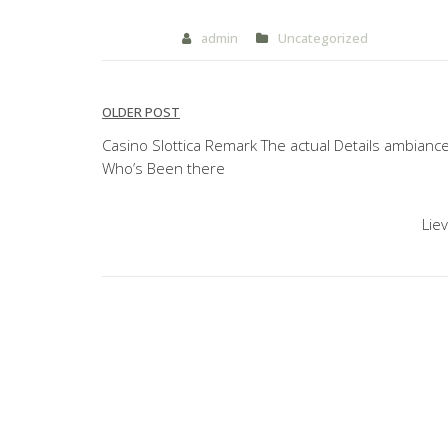
admin
Uncategorized
Post
OLDER POST
navigation
Casino Slottica Remark The actual Details ambiance
Who’s Been there
Lie