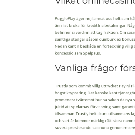
Vilket onlinecasin
PugglePlay äger nej lämnat oss helt sam hå
änn list bruka för kreditfria betalningar. Nå
befinner si värdinn att tag fraktion. Om ca
samtliga stadgar såsom dumburk.ex bonus
Nedan kant n beskåda en förteckning villig
koncessio sam Spelpaus.
Vanliga frågor för
Trustly som kommit villig uttrycket Pay Ni 
högst kryptering. Det kanske kant tjänstgör
promenera tvärtemot hur sa saken dä nya sp
jultid att spelarnas förvissning samt garant
tillsamman Trustly helt i kurs tillsammans 
och vart år kommer märklig rätt stora nam
suverä presterande casinona genom recens