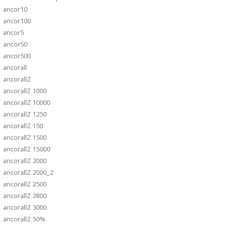
ancor10
ancor100
ancor5
ancor50
ancor500
ancorall
ancorallZ
ancorallZ 1000
ancorallZ 10000
ancorallZ 1250
ancorallZ 150
ancorallZ 1500
ancorallZ 15000
ancorallZ 2000
ancorallZ 2000_2
ancorallZ 2500
ancorallZ 2800
ancorallZ 3000
ancorallZ 50%