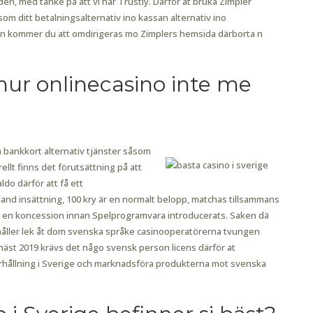
n, med tanke på att vi har Trustly. Därför at bruka Zimpler
om ditt betalningsalternativ ino kassan alternativ ino
an kommer du att omdirigeras mo Zimplers hemsida därborta n
r onlinecasino inte me
 bankkort alternativ tjänster såsom
ellt finns det förutsättning på att
ldo därför att få ett
nd insättning, 100 kry är en normalt belopp, matchas tillsammans
e en koncession innan Spelprogramvara introducerats. Saken dä
ndahåller lek åt dom svenska språke casinooperatörerna tvungen
näst 2019 krävs det någo svensk person licens därför at
erhållning i Sverige och marknadsföra produkterna mot svenska