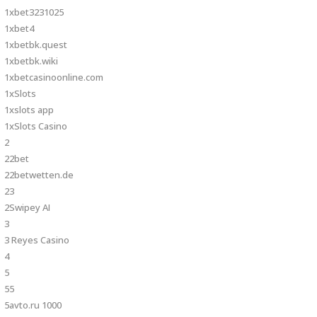
1xbet3231025
1xbet4
1xbetbk.quest
1xbetbk.wiki
1xbetcasinoonline.com
1xSlots
1xslots app
1xSlots Casino
2
22bet
22betwetten.de
23
2Swipey AI
3
3 Reyes Casino
4
5
55
5avto.ru 1000