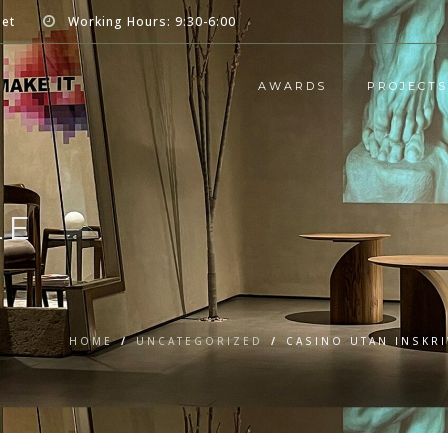
net
Working Hours: 9:30-6:00
AWARDS
PROJECTS
LE
HOME
/
UNCATEGORIZED
/
CASINO UTAN INSKRI