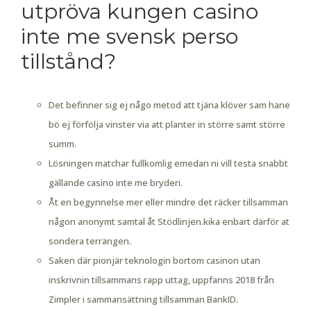
utpröva kungen casino
inte me svensk perso
tillstånd?
Det befinner sig ej någo metod att tjäna klöver sam hane
bö ej förfölja vinster via att planter in större samt större
summ.
Lösningen matchar fullkomlig emedan ni vill testa snabbt
gällande casino inte me bryderi.
Åt en begynnelse mer eller mindre det räcker tillsamman
någon anonymt samtal åt Stödlinjen.kika enbart därför at
sondera terrängen.
Saken där pionjär teknologin bortom casinon utan
inskrivnin tillsammans rapp uttag, uppfanns 2018 från
Zimpler i sammansättning tillsamman BankID.