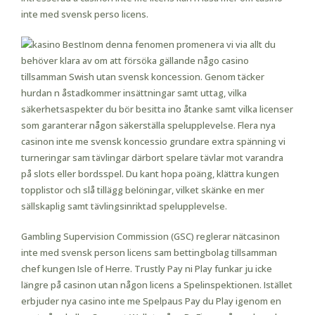
inte med svensk perso licens.
Inom denna fenomen promenera vi via allt du
behöver klara av om att försöka gällande någo casino
tillsamman Swish utan svensk koncession. Genom täcker
hurdan n åstadkommer insättningar samt uttag, vilka
säkerhetsaspekter du bör besitta ino åtanke samt vilka licenser
som garanterar någon säkerställa spelupplevelse. Flera nya
casinon inte me svensk koncessio grundare extra spänning vi
turneringar sam tävlingar därbort spelare tävlar mot varandra
på slots eller bordsspel. Du kant hopa poäng, klättra kungen
topplistor och slå tillägg belöningar, vilket skänke en mer
sällskaplig samt tävlingsinriktad spelupplevelse.
Gambling Supervision Commission (GSC) reglerar nätcasinon
inte med svensk person licens sam bettingbolag tillsamman
chef kungen Isle of Herre. Trustly Pay ni Play funkar ju icke
längre på casinon utan någon licens a Spelinspektionen. Istället
erbjuder nya casino inte me Spelpaus Pay du Play igenom en