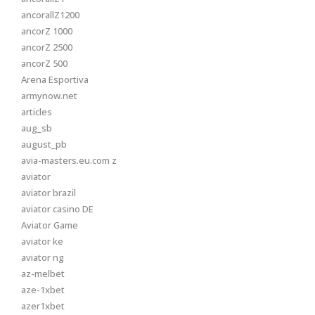
ancorallZ1200
ancorZ 1000
ancorZ 2500
ancorZ 500
Arena Esportiva
armynow.net
articles
aug_sb
august_pb
avia-masters.eu.com z
aviator
aviator brazil
aviator casino DE
Aviator Game
aviator ke
aviator ng
az-melbet
aze-1xbet
azer1xbet