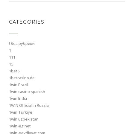
CATEGORIES
! Без рубрики
1
111
15
1bet5
1betcasino.de
1win Brazil
1win casino spanish
1win India
1WIN Official In Russia
1win Turkiye
1win uzbekistan
1win-eg.net
1win-qeydiyyat.com