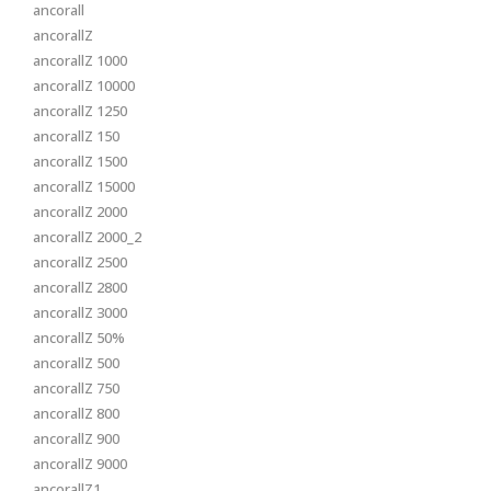
ancorall
ancorallZ
ancorallZ 1000
ancorallZ 10000
ancorallZ 1250
ancorallZ 150
ancorallZ 1500
ancorallZ 15000
ancorallZ 2000
ancorallZ 2000_2
ancorallZ 2500
ancorallZ 2800
ancorallZ 3000
ancorallZ 50%
ancorallZ 500
ancorallZ 750
ancorallZ 800
ancorallZ 900
ancorallZ 9000
ancorallZ1