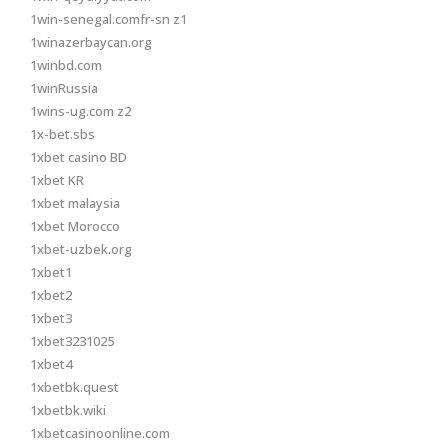
1win-senegal.comfr-sn z1
1winazerbaycan.org
1winbd.com
1winRussia
1wins-ug.com z2
1x-bet.sbs
1xbet casino BD
1xbet KR
1xbet malaysia
1xbet Morocco
1xbet-uzbek.org
1xbet1
1xbet2
1xbet3
1xbet3231025
1xbet4
1xbetbk.quest
1xbetbk.wiki
1xbetcasinoonline.com