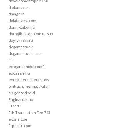
developmentspb.ru 50
diplomsvuz
dmagri.in
dolatinvest.com
dom-i-zakon.ru
dorogibezproblem.ru 500
doy-ckazka.ru
dxgamestudio
dxgamestudio.com
EC
ecoganeshidol.com2
edosszie.hu
eerlijksteonlinecasinos
eintracht-hermatswil.ch
elagentecine.cl
English casino
Escort1
Eth Transaction Fee 743
exoneit.de
f1point0.com