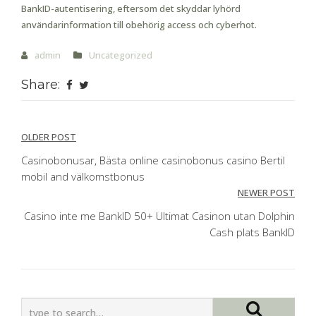
BankID-autentisering, eftersom det skyddar lyhörd
användarinformation till obehörig access och cyberhot.
admin
Uncategorized
Share:
Post
OLDER POST
navigation
Casinobonusar, Bästa online casinobonus casino Bertil
mobil and välkomstbonus
NEWER POST
Casino inte me BankID 50+ Ultimat Casinon utan Dolphin
Cash plats BankID