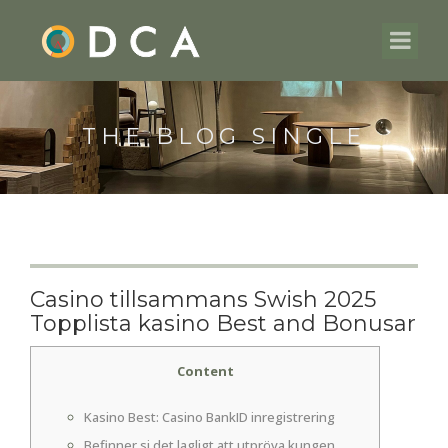
THE BLOG SINGLE
Casino tillsammans Swish 2025
Topplista kasino Best and Bonusar
Content
Kasino Best: Casino BankID inregistrering
Befinner si det lagligt att utpröva kungen