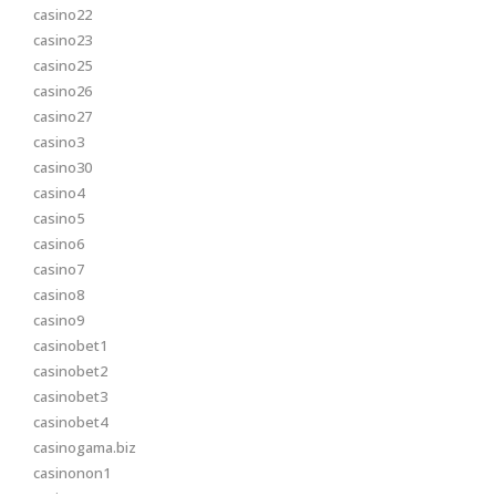
casino22
casino23
casino25
casino26
casino27
casino3
casino30
casino4
casino5
casino6
casino7
casino8
casino9
casinobet1
casinobet2
casinobet3
casinobet4
casinogama.biz
casinonon1