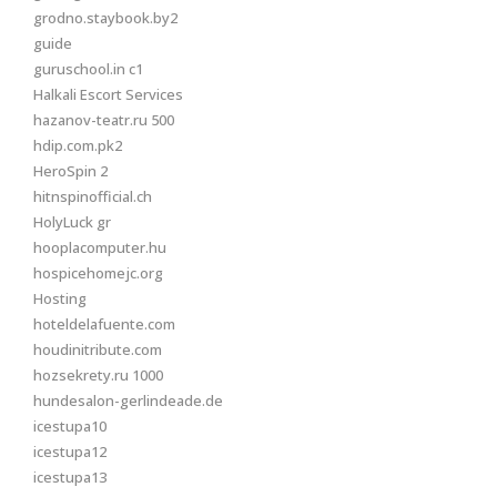
grodno.staybook.by2
guide
guruschool.in c1
Halkali Escort Services
hazanov-teatr.ru 500
hdip.com.pk2
HeroSpin 2
hitnspinofficial.ch
HolyLuck gr
hooplacomputer.hu
hospicehomejc.org
Hosting
hoteldelafuente.com
houdinitribute.com
hozsekrety.ru 1000
hundesalon-gerlindeade.de
icestupa10
icestupa12
icestupa13