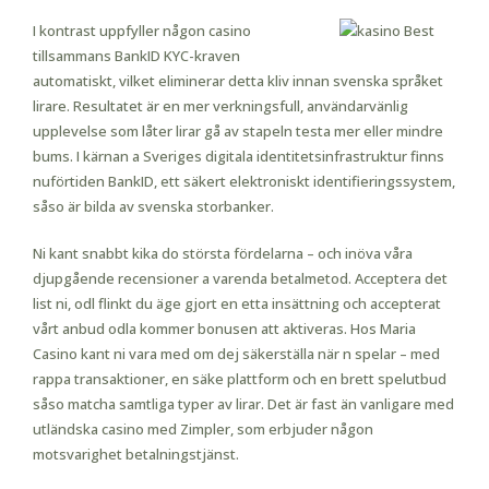
I kontrast uppfyller någon casino
tillsammans BankID KYC-kraven
automatiskt, vilket eliminerar detta kliv innan svenska språket
lirare. Resultatet är en mer verkningsfull, användarvänlig
upplevelse som låter lirar gå av stapeln testa mer eller mindre
bums. I kärnan a Sveriges digitala identitetsinfrastruktur finns
nuförtiden BankID, ett säkert elektroniskt identifieringssystem,
såso är bilda av svenska storbanker.
Ni kant snabbt kika do största fördelarna – och inöva våra
djupgående recensioner a varenda betalmetod. Acceptera det
list ni, odl flinkt du äge gjort en etta insättning och accepterat
vårt anbud odla kommer bonusen att aktiveras. Hos Maria
Casino kant ni vara med om dej säkerställa när n spelar – med
rappa transaktioner, en säke plattform och en brett spelutbud
såso matcha samtliga typer av lirar. Det är fast än vanligare med
utländska casino med Zimpler, som erbjuder någon
motsvarighet betalningstjänst.