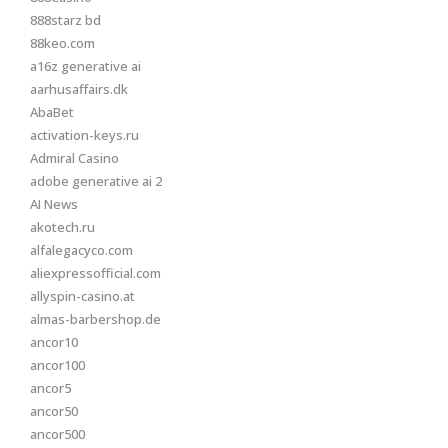
888starz bd
88keo.com
a16z generative ai
aarhusaffairs.dk
AbaBet
activation-keys.ru
Admiral Casino
adobe generative ai 2
AI News
akotech.ru
alfalegacyco.com
aliexpressofficial.com
allyspin-casino.at
almas-barbershop.de
ancor10
ancor100
ancor5
ancor50
ancor500