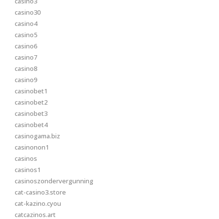
casino3
casino30
casino4
casino5
casino6
casino7
casino8
casino9
casinobet1
casinobet2
casinobet3
casinobet4
casinogama.biz
casinonon1
casinos
casinos1
casinoszondervergunning
cat-casino3.store
cat-kazino.cyou
catcazinos.art