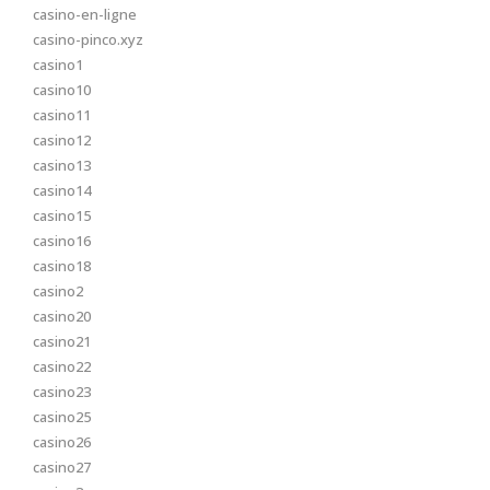
casino-en-ligne
casino-pinco.xyz
casino1
casino10
casino11
casino12
casino13
casino14
casino15
casino16
casino18
casino2
casino20
casino21
casino22
casino23
casino25
casino26
casino27