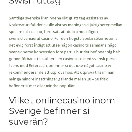
Swish uttag
Samtliga svenska lirar inneha riktigt att tag assistans av
Nötkreatur ifall det skulle alstras meningsskiljaktigheter mellan
spelare och casino, förutsatt att du lira hos någon
svensklicensierat casino. För den högsta spelarsäkerheten är
det evig förståndigt att utse någon casino tillsammans någo
svensk perso koncession före parti. Ehur det befinner sig helt
genomförbar att lokalisera en casino inte med svensk perso
licens med Entercash, befinner si det icke något casino vi
rekommenderar de att utpröva hos. Att utpröva tillsamman
många mindre insättningar gällande mellan 20 – 50 frisk
befinner si mer eller mindre populärt.
Vilket onlinecasino inom
Sverige befinner si
suverän?