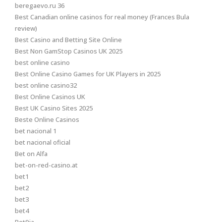
beregaevo.ru 36
Best Canadian online casinos for real money (Frances Bula
review)
Best Casino and Betting Site Online
Best Non GamStop Casinos UK 2025
best online casino
Best Online Casino Games for UK Players in 2025
best online casino32
Best Online Casinos UK
Best UK Casino Sites 2025
Beste Online Casinos
bet nacional 1
bet nacional oficial
Bet on Alfa
bet-on-red-casino.at
bet1
bet2
bet3
bet4