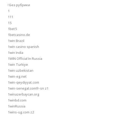
! Без рубрики
1
111
15
1bet5
1betcasino.de
1win Brazil
1win casino spanish
1win India
1WIN Official In Russia
1win Turkiye
1win uzbekistan
1win-eg.net
1win-qeydiyyat.com
1win-senegal.comfr-sn z1
1winazerbaycan.org
1winbd.com
1winRussia
1wins-ug.com z2