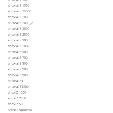
ancorallZ 1500
ancorallZ 15000
ancorallZ 2000
ancorallZ 2000_2
ancorallZ 2500
ancorallZ 2800
ancorallZ 3000
ancorallZ 50%
ancorallZ 500
ancorallZ 750
ancorallZ 800
ancorallZ 900
ancorallZ 9000
ancorallZ1
ancorallZ1200
ancorZ 1000
ancorZ 2500
ancorZ 500
Arena Esportiva