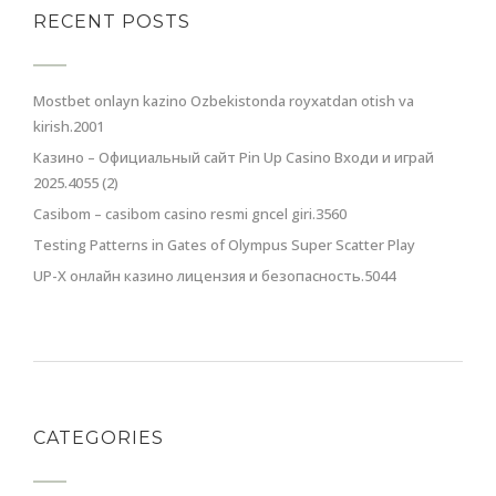
RECENT POSTS
Mostbet onlayn kazino Ozbekistonda royxatdan otish va
kirish.2001
Казино – Официальный сайт Pin Up Casino Входи и играй
2025.4055 (2)
Casibom – casibom casino resmi gncel giri.3560
Testing Patterns in Gates of Olympus Super Scatter Play
UP-X онлайн казино лицензия и безопасность.5044
CATEGORIES