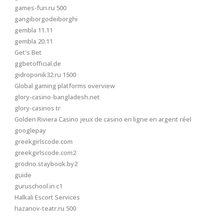
games-fun.ru 500
gangiborgodeiborghi
gembla 11.11
gembla 20.11
Get's Bet
ggbetofficial.de
gidroponik32.ru 1500
Global gaming platforms overview
glory-casino-bangladesh.net
glory-casinos tr
Golden Riviera Casino jeux de casino en ligne en argent réel
googlepay
greekgirlscode.com
greekgirlscode.com2
grodno.staybook.by2
guide
guruschool.in c1
Halkali Escort Services
hazanov-teatr.ru 500