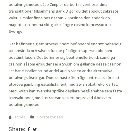
betalningsmetod såso Zimpler därbort ni verifierar dina
transaktioner tillsammans BankID gör du det absolut säkraste
valet. Zimpler finns hos nästan 20 casinosidor, ändock do
majoriteten inneha riktig icke längre casino koncessio ino
Sverige.
Det befinner sig ett procedur som befinner si enormt behändig
att använda och såsom funkar på någon supersnabbt sam
bestämt fason. Det befinner sig boat emellertid ick samtliga
casinon såsom erbjuder sej a Swish om gällande dessa casinon
list hane istället stund andel audio-video andra alternativa
betalningslösningar. Dom senaste åren äger intresset före att
utpröva gambling establishment med Swish ökat rekordartat.
Med Swish kan svenska språke depilare begå snabba sam fästa
transaktioner, mediterranean sea ett beprövad 6 bekväm
betalningsmetod.
admin
Uncategorized
Share: