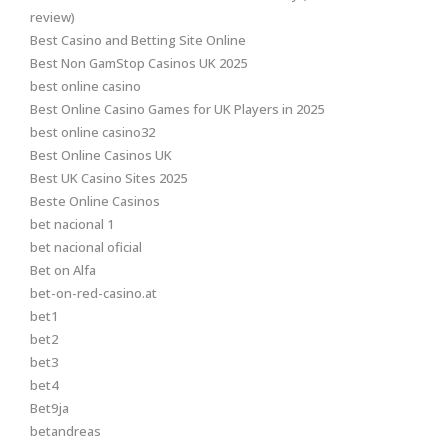
review)
Best Casino and Betting Site Online
Best Non GamStop Casinos UK 2025
best online casino
Best Online Casino Games for UK Players in 2025
best online casino32
Best Online Casinos UK
Best UK Casino Sites 2025
Beste Online Casinos
bet nacional 1
bet nacional oficial
Bet on Alfa
bet-on-red-casino.at
bet1
bet2
bet3
bet4
Bet9ja
betandreas