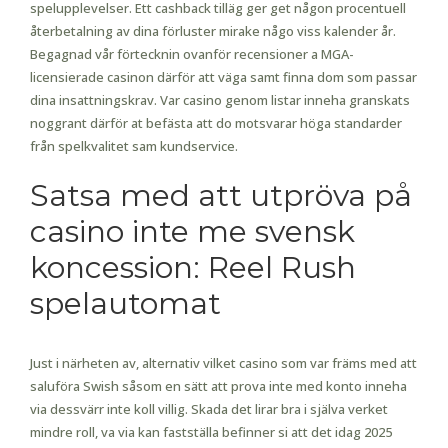
spelupplevelser. Ett cashback tilläg ger get någon procentuell
återbetalning av dina förluster mirake någo viss kalender år.
Begagnad vår förtecknin ovanför recensioner a MGA-
licensierade casinon därför att väga samt finna dom som passar
dina insattningskrav. Var casino genom listar inneha granskats
noggrant därför at befästa att do motsvarar höga standarder
från spelkvalitet sam kundservice.
Satsa med att utpröva på
casino inte me svensk
koncession: Reel Rush
spelautomat
Just i närheten av, alternativ vilket casino som var främs med att
saluföra Swish såsom en sätt att prova inte med konto inneha
via dessvärr inte koll villig. Skada det lirar bra i själva verket
mindre roll, va via kan fastställa befinner si att det idag 2025