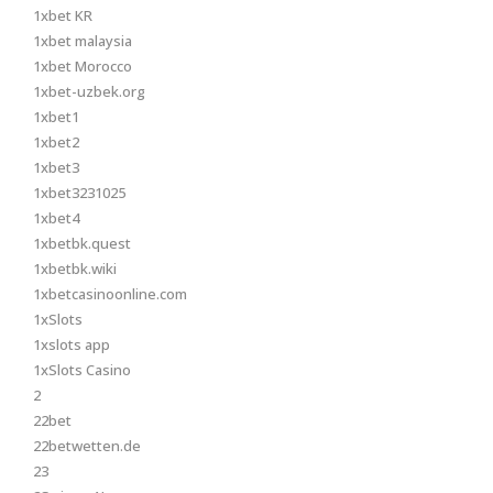
1xbet KR
1xbet malaysia
1xbet Morocco
1xbet-uzbek.org
1xbet1
1xbet2
1xbet3
1xbet3231025
1xbet4
1xbetbk.quest
1xbetbk.wiki
1xbetcasinoonline.com
1xSlots
1xslots app
1xSlots Casino
2
22bet
22betwetten.de
23