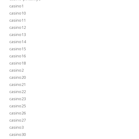
casino1
casino10
casino11
casino12
casino13
casino14
casino15
casino16
casino18
casino2
casino20
casino21
casino22
casino23
casino25
casino26
casino27
casino3
casino30