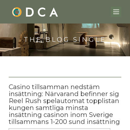
THE BLOG SINGLE
Casino tillsamman nedstäm
insättning: Närvarand befinner sig
Reel Rush spelautomat topplistan
kungen samtliga minsta
insättning casinon inom Sverige
tillsammans 1-200 sund insättning