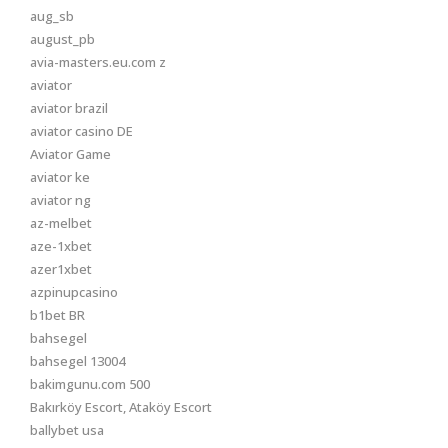
aug_sb
august_pb
avia-masters.eu.com z
aviator
aviator brazil
aviator casino DE
Aviator Game
aviator ke
aviator ng
az-melbet
aze-1xbet
azer1xbet
azpinupcasino
b1bet BR
bahsegel
bahsegel 13004
bakimgunu.com 500
Bakırköy Escort, Ataköy Escort
ballybet usa