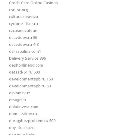
Credit Card Online Casinos
csri-sc.org
cultura.cosenza
cyclone-filter.ru
czcasinozahran
daavdeev.ru 36
daavdeev.ru 4-8
dallaspalms.com1
Delivery Service 896
deshonlinebd.com
detsad-51.ru 500
developmentspb.ru 150
developmentspb.ru 50
diplomsvuz
dmagri.in
dolatinvest.com
dom-i-zakon.ru
dorogibezproblem.ru 500
doy-ckazka.ru
dxgamestudio