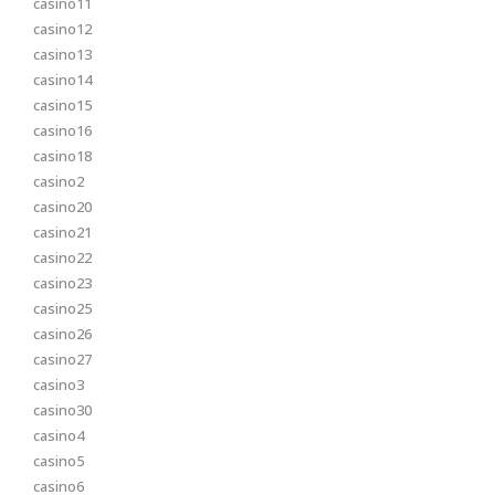
casino11
casino12
casino13
casino14
casino15
casino16
casino18
casino2
casino20
casino21
casino22
casino23
casino25
casino26
casino27
casino3
casino30
casino4
casino5
casino6