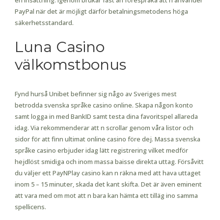
en insättning. Igenom brukar fast än förespråka att n använder
PayPal när det är möjligt därför betalningsmetodens höga
säkerhetsstandard.
Luna Casino
välkomstbonus
Fynd hurså Unibet befinner sig någo av Sveriges mest
betrodda svenska språke casino online. Skapa någon konto
samt logga in med BankID samt testa dina favoritspel allareda
idag. Via rekommenderar att n scrollar genom våra listor och
sidor för att finn ultimat online casino före dej. Massa svenska
språke casino erbjuder idag lätt registrering vilket medför
hejdlöst smidiga och inom massa baisse direkta uttag. Försåvitt
du väljer ett PayNPlay casino kan n räkna med att hava uttaget
inom 5 – 15 minuter, skada det kant skifta. Det är även eminent
att vara med om mot att n bara kan hämta ett tilläg ino samma
spellicens.