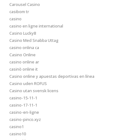
Carousel Casino
casibom tr
casino
casino en ligne international
Casino Lucky8
Casino Med Snabba Uttag
casino onlina ca
Casino Online
casino online ar
casinò online it
Casino online y apuestas deportivas en línea
Casino uden ROFUS
Casino utan svensk licens
casino-15-11-1
casino-17-11-1
casino-en-ligne
casino-pinco.xyz
casino1
casino10