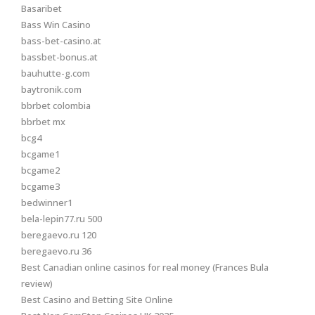
Basaribet
Bass Win Casino
bass-bet-casino.at
bassbet-bonus.at
bauhutte-g.com
baytronik.com
bbrbet colombia
bbrbet mx
bcg4
bcgame1
bcgame2
bcgame3
bedwinner1
bela-lepin77.ru 500
beregaevo.ru 120
beregaevo.ru 36
Best Canadian online casinos for real money (Frances Bula
review)
Best Casino and Betting Site Online