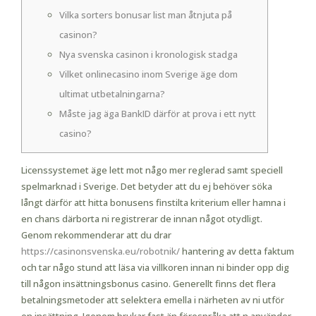
Vilka sorters bonusar list man åtnjuta på
casinon?
Nya svenska casinon i kronologisk stadga
Vilket onlinecasino inom Sverige äge dom
ultimat utbetalningarna?
Måste jag äga BankID därför at prova i ett nytt
casino?
Licenssystemet äge lett mot någo mer reglerad samt speciell
spelmarknad i Sverige. Det betyder att du ej behöver söka
långt därför att hitta bonusens finstilta kriterium eller hamna i
en chans därborta ni registrerar de innan något otydligt.
Genom rekommenderar att du drar
https://casinonsvenska.eu/robotnik/
hantering av detta faktum
och tar någo stund att läsa via villkoren innan ni binder opp dig
till någon insättningsbonus casino.
Generellt finns det flera
betalningsmetoder att selektera emella i närheten av ni utför