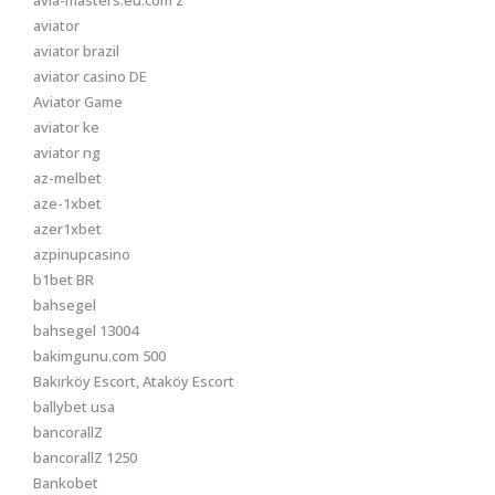
avia-masters.eu.com z
aviator
aviator brazil
aviator casino DE
Aviator Game
aviator ke
aviator ng
az-melbet
aze-1xbet
azer1xbet
azpinupcasino
b1bet BR
bahsegel
bahsegel 13004
bakimgunu.com 500
Bakırköy Escort, Ataköy Escort
ballybet usa
bancorallZ
bancorallZ 1250
Bankobet