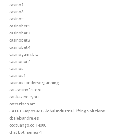
casino7
casino8
casino9
casinobet1
casinobet2
casinobet3
casinobet4
casinogama.biz
casinonon1
casinos
casinos1
casinoszondervergunning
cat-casino3.store
cat-kazino.cyou
catcazinos.art
CATET Empowers Global Industrial Lifting Solutions
cbaleixandre.es
cccituango.co 14000
chat bot names 4