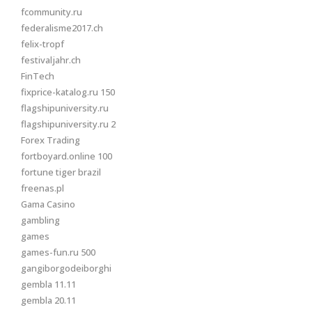
fcommunity.ru
federalisme2017.ch
felix-tropf
festivaljahr.ch
FinTech
fixprice-katalog.ru 150
flagshipuniversity.ru
flagshipuniversity.ru 2
Forex Trading
fortboyard.online 100
fortune tiger brazil
freenas.pl
Gama Casino
gambling
games
games-fun.ru 500
gangiborgodeiborghi
gembla 11.11
gembla 20.11