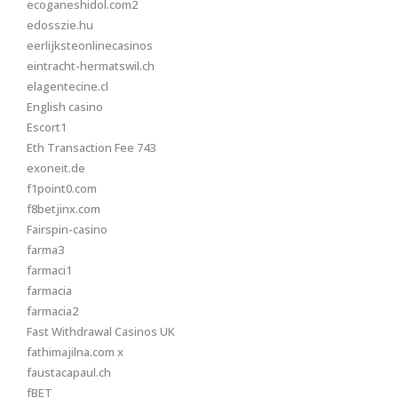
ecoganeshidol.com2
edosszie.hu
eerlijksteonlinecasinos
eintracht-hermatswil.ch
elagentecine.cl
English casino
Escort1
Eth Transaction Fee 743
exoneit.de
f1point0.com
f8betjinx.com
Fairspin-casino
farma3
farmaci1
farmacia
farmacia2
Fast Withdrawal Casinos UK
fathimajilna.com x
faustacapaul.ch
fBET