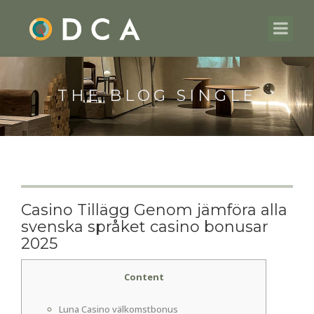
THE BLOG SINGLE
Casino Tillägg Genom jämföra alla
svenska språket casino bonusar
2025
Content
Luna Casino välkomstbonus