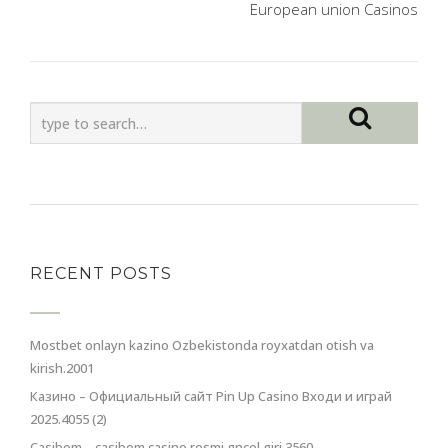
European union Casinos
RECENT POSTS
Mostbet onlayn kazino Ozbekistonda royxatdan otish va
kirish.2001
Казино – Официальный сайт Pin Up Casino Входи и играй
2025.4055 (2)
Casibom – casibom casino resmi gncel giri.3560