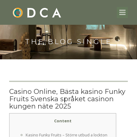
THE BLOG SINGLE
Casino Online, Bästa kasino Funky
Fruits Svenska språket casinon
kungen näte 2025
Content
Kasino Funky Fruits – Större utbud a lockton