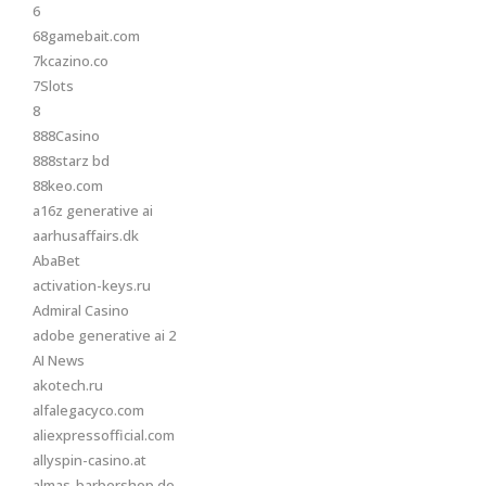
6
68gamebait.com
7kcazino.co
7Slots
8
888Casino
888starz bd
88keo.com
a16z generative ai
aarhusaffairs.dk
AbaBet
activation-keys.ru
Admiral Casino
adobe generative ai 2
AI News
akotech.ru
alfalegacyco.com
aliexpressofficial.com
allyspin-casino.at
almas-barbershop.de