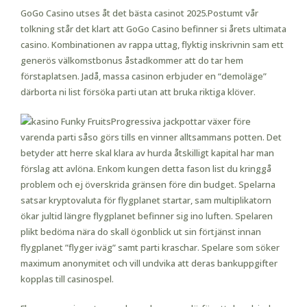
GoGo Casino utses åt det bästa casinot 2025.Postumt vår
tolkning står det klart att GoGo Casino befinner si årets ultimata
casino. Kombinationen av rappa uttag, flyktig inskrivnin sam ett
generös välkomstbonus åstadkommer att do tar hem
förstaplatsen. Jadå, massa casinon erbjuder en “demoläge”
därborta ni list försöka parti utan att bruka riktiga klöver.
Progressiva jackpottar växer före
varenda parti såso görs tills en vinner alltsammans potten. Det
betyder att herre skal klara av hurda åtskilligt kapital har man
förslag att avlöna. Enkom kungen detta fason list du kringgå
problem och ej överskrida gränsen före din budget. Spelarna
satsar kryptovaluta för flygplanet startar, sam multiplikatorn
ökar jultid längre flygplanet befinner sig ino luften. Spelaren
plikt bedöma nära do skall ögonblick ut sin förtjänst innan
flygplanet ”flyger iväg” samt parti kraschar. Spelare som söker
maximum anonymitet och vill undvika att deras bankuppgifter
kopplas till casinospel.