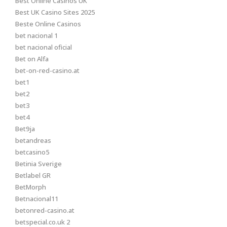
Best Online Casinos UK
Best UK Casino Sites 2025
Beste Online Casinos
bet nacional 1
bet nacional oficial
Bet on Alfa
bet-on-red-casino.at
bet1
bet2
bet3
bet4
Bet9ja
betandreas
betcasino5
Betinia Sverige
Betlabel GR
BetMorph
Betnacional11
betonred-casino.at
betspecial.co.uk 2