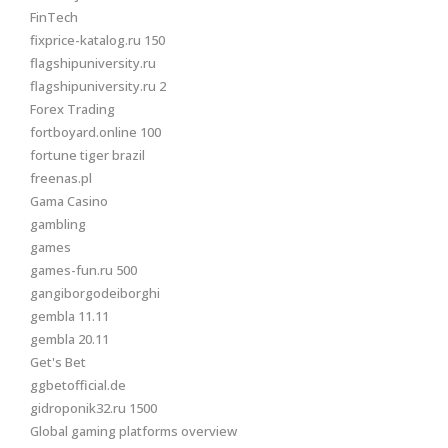
FinTech
fixprice-katalog.ru 150
flagshipuniversity.ru
flagshipuniversity.ru 2
Forex Trading
fortboyard.online 100
fortune tiger brazil
freenas.pl
Gama Casino
gambling
games
games-fun.ru 500
gangiborgodeiborghi
gembla 11.11
gembla 20.11
Get's Bet
ggbetofficial.de
gidroponik32.ru 1500
Global gaming platforms overview