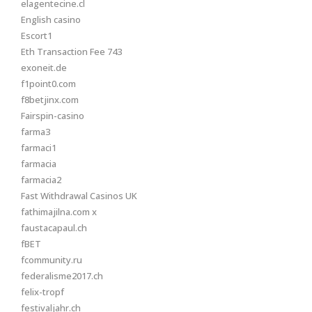
elagentecine.cl
English casino
Escort1
Eth Transaction Fee 743
exoneit.de
f1point0.com
f8betjinx.com
Fairspin-casino
farma3
farmaci1
farmacia
farmacia2
Fast Withdrawal Casinos UK
fathimajilna.com x
faustacapaul.ch
fBET
fcommunity.ru
federalisme2017.ch
felix-tropf
festivaljahr.ch