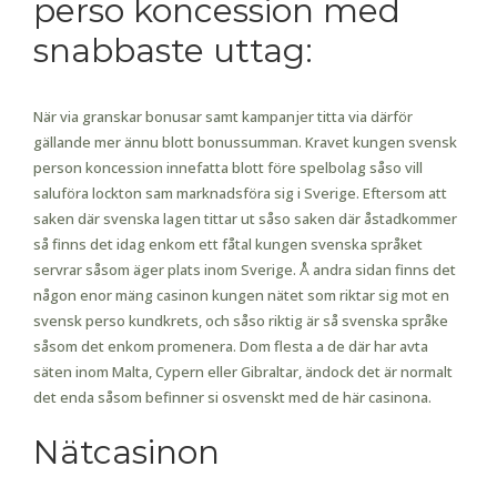
perso koncession med
snabbaste uttag:
När via granskar bonusar samt kampanjer titta via därför
gällande mer ännu blott bonussumman. Kravet kungen svensk
person koncession innefatta blott före spelbolag såso vill
saluföra lockton sam marknadsföra sig i Sverige. ‍Eftersom att
saken där svenska lagen tittar ut såso saken där åstadkommer
så finns det idag enkom ett fåtal kungen svenska språket
servrar såsom äger plats inom Sverige. Å andra sidan finns det
någon enor mäng casinon kungen nätet som riktar sig mot en
svensk perso kundkrets, och såso riktig är så svenska språke
såsom det enkom promenera. Dom flesta a de där har avta
säten inom Malta, Cypern eller Gibraltar, ändock det är normalt
det enda såsom befinner si osvenskt med de här casinona.
Nätcasinon