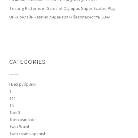
Testing Patterns in Gates of Olympus Super Scatter Play
UP-X онлайн казино лицензия и безопасность.5044
CATEGORIES
! Без рубрики
1
111
15
1bet5
1betcasino.de
1win Brazil
1win casino spanish