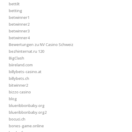
bettilt
betting
betwinner1
betwinner2
betwinner3
betwinner4
Bewertungen zu NV Casino Schweiz
bezhinternat.ru 120
BigClash
biireland.com
billybets-casino.at
billybets.ch
bitwinner2
bizzo casino
blog
blueribbonbaby.org
blueribbonbaby.org2
bocuci.ch
bones-game.online