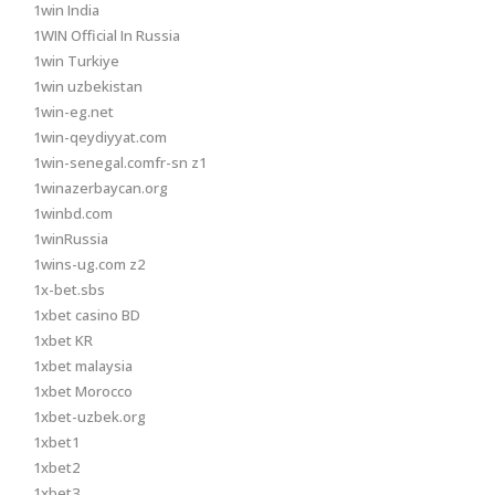
1win India
1WIN Official In Russia
1win Turkiye
1win uzbekistan
1win-eg.net
1win-qeydiyyat.com
1win-senegal.comfr-sn z1
1winazerbaycan.org
1winbd.com
1winRussia
1wins-ug.com z2
1x-bet.sbs
1xbet casino BD
1xbet KR
1xbet malaysia
1xbet Morocco
1xbet-uzbek.org
1xbet1
1xbet2
1xbet3