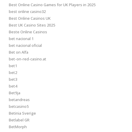
Best Online Casino Games for UK Players in 2025
best online casino32
Best Online Casinos UK
Best UK Casino Sites 2025
Beste Online Casinos
bet nacional 1
bet nacional oficial
Bet on Alfa
bet-on-red-casino.at
bet1
bet2
bet3
bet4
Bet9ja
betandreas
betcasino5
Betinia Sverige
Betlabel GR
BetMorph