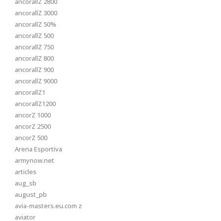
ancorallZ 2800
ancorallZ 3000
ancorallZ 50%
ancorallZ 500
ancorallZ 750
ancorallZ 800
ancorallZ 900
ancorallZ 9000
ancorallZ1
ancorallZ1200
ancorZ 1000
ancorZ 2500
ancorZ 500
Arena Esportiva
armynow.net
articles
aug_sb
august_pb
avia-masters.eu.com z
aviator