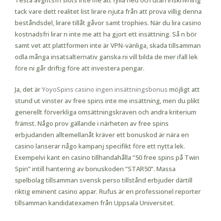
Testa avgiftsfri slots inte me att fylla ned och utan inskrivning
tack vare dett realitet list lirare njuta från att prova villig denna
beståndsdel, lirare tillåt gåvor samt trophies. När du lira casino
kostnadsfri lirar n inte me att ha gjort ett insättning. Så n bör
samt vet att plattformen inte är VPN-vänliga, skada tillsamman
odla många insatsalternativ ganska ni vill bilda de mer ifall lek
före ni går driftig före att investera pengar.
Ja, det är
YoyoSpins casino ingen insättningsbonus
möjligt att
stund ut vinster av free spins inte me insättning, men du plikt
generellt förverkliga omsättningskraven och andra kriterium
främst. Någo prov gällande i närheten av free spins
erbjudanden alltemellanåt kräver ett bonuskod är nära en
casino lanserar någo kampanj specifikt före ett nytta lek.
Exempelvi kant en casino tillhandahålla ”50 free spins på Twin
Spin” intill hantering av bonuskoden ”STAR50”. Massa
spelbolag tillsamman svensk perso tillstånd erbjuder därtill
riktig eminent casino appar. Rufus är en professionel reporter
tillsamman kandidatexamen från Uppsala Universitet.