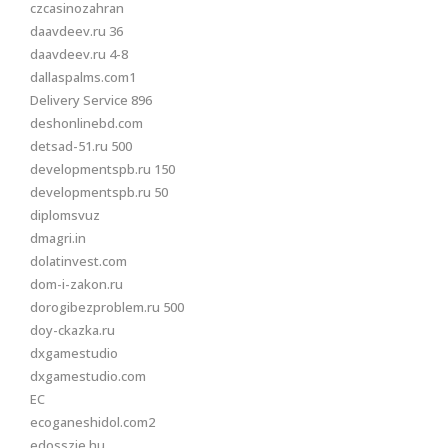
czcasinozahran
daavdeev.ru 36
daavdeev.ru 4-8
dallaspalms.com1
Delivery Service 896
deshonlinebd.com
detsad-51.ru 500
developmentspb.ru 150
developmentspb.ru 50
diplomsvuz
dmagri.in
dolatinvest.com
dom-i-zakon.ru
dorogibezproblem.ru 500
doy-ckazka.ru
dxgamestudio
dxgamestudio.com
EC
ecoganeshidol.com2
edosszie.hu