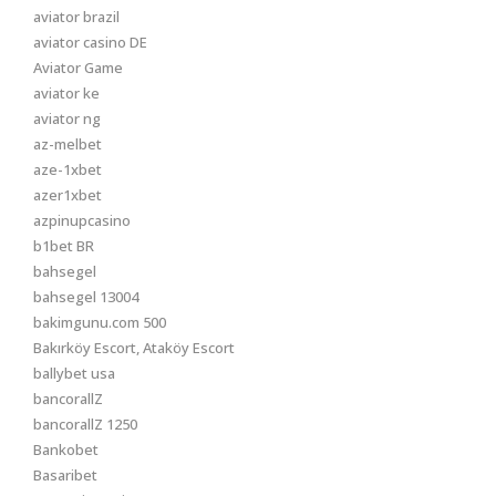
aviator brazil
aviator casino DE
Aviator Game
aviator ke
aviator ng
az-melbet
aze-1xbet
azer1xbet
azpinupcasino
b1bet BR
bahsegel
bahsegel 13004
bakimgunu.com 500
Bakırköy Escort, Ataköy Escort
ballybet usa
bancorallZ
bancorallZ 1250
Bankobet
Basaribet