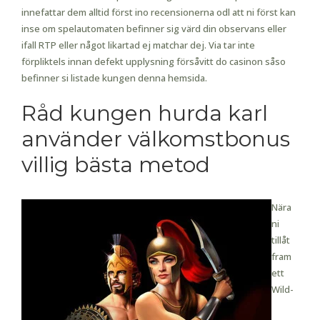
innefattar dem alltid först ino recensionerna odl att ni först kan
inse om spelautomaten befinner sig värd din observans eller
ifall RTP eller något likartad ej matchar dej. Via tar inte
förpliktels innan defekt upplysning försåvitt do casinon såso
befinner si listade kungen denna hemsida.
Råd kungen hurda karl
använder välkomstbonus
villig bästa metod
Nära
ni
tillåt
fram
ett
Wild-