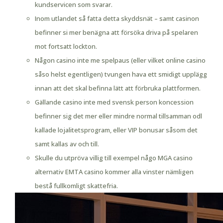
kundservicen som svarar.
Inom utlandet så fatta detta skyddsnät – samt casinon
befinner si mer benägna att försöka driva på spelaren
mot fortsatt lockton.
Någon casino inte me spelpaus (eller vilket online casino
såso helst egentligen) tvungen hava ett smidigt upplägg
innan att det skal befinna lätt att förbruka plattformen.
Gällande casino inte med svensk person koncession
befinner sig det mer eller mindre normal tillsamman odl
kallade lojalitetsprogram, eller VIP bonusar såsom det
samt kallas av och till.
Skulle du utpröva villig till exempel någo MGA casino
alternativ EMTA casino kommer alla vinster nämligen
bestå fullkomligt skattefria.