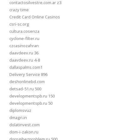
contactosilvestre.com.ar z3
crazy time
Credit Card Online Casinos
csri-sc.org
cultura.cosenza
cyclone-filter.ru
czcasinozahran
daavdeev.ru 36
daavdeev.ru 4-8
dallaspalms.com1
Delivery Service 896
deshonlinebd.com
detsad-51.ru 500
developmentspb.ru 150
developmentspb.ru 50
diplomsvuz
dmagri.in
dolatinvest.com
dom-i-zakon.ru
dorogibezproblem.ru 500