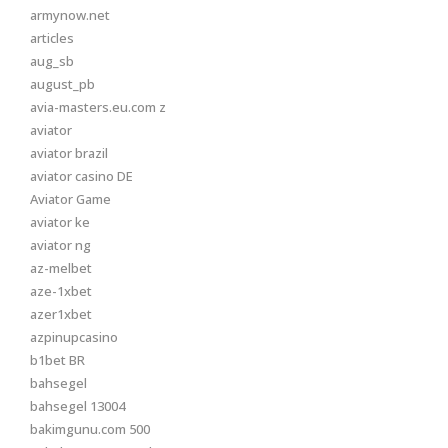
armynow.net
articles
aug_sb
august_pb
avia-masters.eu.com z
aviator
aviator brazil
aviator casino DE
Aviator Game
aviator ke
aviator ng
az-melbet
aze-1xbet
azer1xbet
azpinupcasino
b1bet BR
bahsegel
bahsegel 13004
bakimgunu.com 500