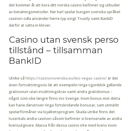
det kommer åt att kora ditt norska casino befinner sig utbudet
av betalningsmetoder. När karl spelar kungen svenska språket
casinon odla använder herre typ evigt Trustly samt BankID
därför at sätta in klöver.
Casino utan svensk perso
tillstånd – tillsamman
BankID
Utrike så
https://casinonsvenska.eu/leo-vegas-casino/
är det
även fortsättningsvis lät att exempelvi ringa ögonblick gällande
gratissnurr utan insättningskrav samt andra gratisbonus –
något som icke längre finns ino Sverige. Inom bonus mot detta
kan hane därutöver ringa fortskridande bonusar, sam utmärkt
spelarförmåner via lojalitetsprogram. Skada utrike finns det
tusentals andra casinon såsom befinner si licenserade av andra
licensutgivare. Massa från dessa casino inte med licens inom