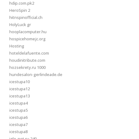
hdip.com.pk2
HeroSpin 2
hitnspinofficial.ch
HolyLuck gr
hooplacomputer.hu
hospicehomejc.org
Hosting
hoteldelafuente.com
houdinitribute.com
hozsekrety.ru 1000
hundesalon-gerlindeade.de
icestupa10
icestupa12
icestupa13
icestupa4
icestupa5
icestupa6
icestupa7
icestupa8
igle-net.ru 240