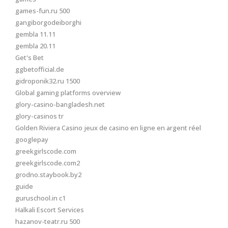
games-fun.ru 500
gangiborgodeiborghi
gembla 11.11
gembla 20.11
Get's Bet
ggbetofficial.de
gidroponik32.ru 1500
Global gaming platforms overview
glory-casino-bangladesh.net
glory-casinos tr
Golden Riviera Casino jeux de casino en ligne en argent réel
googlepay
greekgirlscode.com
greekgirlscode.com2
grodno.staybook.by2
guide
guruschool.in c1
Halkali Escort Services
hazanov-teatr.ru 500