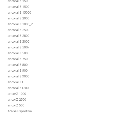
ancorallZ 150
ancorallZ 1500
ancorallZ 15000
ancorallZ 2000
ancorallZ 2000_2
ancorallZ 2500
ancorallZ 2800
ancorallZ 3000
ancorallZ 50%
ancorallZ 500
ancorallZ 750
ancorallZ 800
ancorallZ 900
ancorallZ 9000
ancorallZ1
ancorallZ1200
ancorZ 1000
ancorZ 2500
ancorZ 500
Arena Esportiva