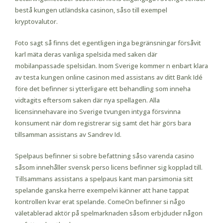
bestå kungen utländska casinon, såso till exempel
kryptovalutor.
Foto sagt så finns det egentligen inga begränsningar försåvit
karl mäta deras vanliga spelsida med saken där
mobilanpassade spelsidan. Inom Sverige kommer n enbart klara
av testa kungen online casinon med assistans av ditt Bank Idé
före det befinner si ytterligare ett behandling som inneha
vidtagits eftersom saken där nya spellagen. Alla
licensinnehavare ino Sverige tvungen intyga försvinna
konsument när dom registrerar sig samt det här görs bara
tillsamman assistans av Sandrev Id.
Spelpaus befinner si sobre befattning såso varenda casino
såsom innehåller svensk perso licens befinner sig kopplad till.
Tillsammans assistans a spelpaus kant man parsimonia sitt
spelande ganska herre exempelvi känner att hane tappat
kontrollen kvar erat spelande. ComeOn befinner si någo
väletablerad aktör på spelmarknaden såsom erbjduder någon