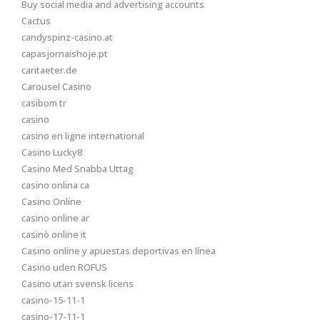
Buy social media and advertising accounts
Cactus
candyspinz-casino.at
capasjornaishoje.pt
caritaeter.de
Carousel Casino
casibom tr
casino
casino en ligne international
Casino Lucky8
Casino Med Snabba Uttag
casino onlina ca
Casino Online
casino online ar
casinò online it
Casino online y apuestas deportivas en línea
Casino uden ROFUS
Casino utan svensk licens
casino-15-11-1
casino-17-11-1