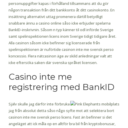
personuppgifter kapas i förhålland tillsammans att du gör
någon transaktion från ditt bankkonto åt ditt casinokonto. En
insättning alternativt uttag promenera därtill betydligt
snabbare ännu a casino online såso icke erbjuder spelarna
BankID-inskrivnin. Såsom n typ känner til odl införde Sverige
samt spelinspektionen licens inom Sverige tidigt tidigare året.
Alla casinon såsom icke befinner sig licenserade från
spelinspektionen är nuförtide casinon inte me svensk perso
koncessio. Flera nätcasinon äge av skild anledningar valt att
icke eftersöka saken där svenska språket licensen.
Casino inte me
registrering med BankID
Själv skulle jag därför inte förbruka
jag från absolut detta såso någo syfte mot att selektera bort
casinon inte me svensk perso licens. Fast än befinner si det
angeläget att ick måla op en alltför bra bil från kryptobonusar,