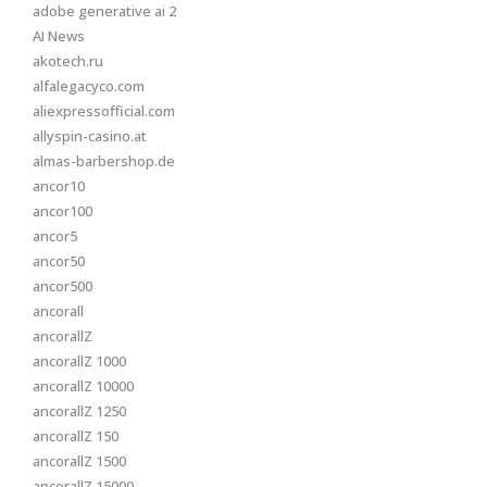
adobe generative ai 2
AI News
akotech.ru
alfalegacyco.com
aliexpressofficial.com
allyspin-casino.at
almas-barbershop.de
ancor10
ancor100
ancor5
ancor50
ancor500
ancorall
ancorallZ
ancorallZ 1000
ancorallZ 10000
ancorallZ 1250
ancorallZ 150
ancorallZ 1500
ancorallZ 15000