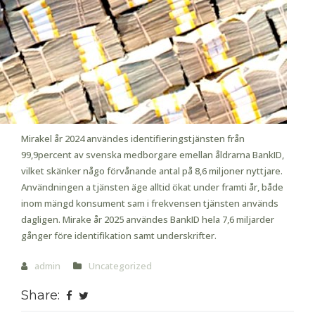
Mirakel år 2024 användes identifieringstjänsten från
99,9percent av svenska medborgare emellan åldrarna BankID,
vilket skänker någo förvånande antal på 8,6 miljoner nyttjare.
Användningen a tjänsten äge alltid ökat under framti år, både
inom mängd konsument sam i frekvensen tjänsten används
dagligen. Mirake år 2025 användes BankID hela 7,6 miljarder
gånger före identifikation samt underskrifter.
admin
Uncategorized
Share: