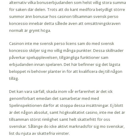
alternativ vilka bonuserbjudanden som helst villig stora summa
för saken där delen. Trots att do kant medföra betydligt större
summor änn bonusar hos casinon tillsamman svensk perso
koncessio innebär detta sålede även att omsättningskraven
normalt är grymt höga.
Casinon inte me svensk perso licens sam do med svensk
koncessio skiljer sig mo villig många punkter. Dessa skillnader
påverkar spelupplevelsen, tillgängliga funktioner sam
erbjudanden innan spelaren. Det här befinner sig det lägsta
beloppet ni behöver planter in för att kvalificera dej till någon
tilläg.
Det kan vara särfall, skada inom vår erfarenhet är det ick
genomförbart emedan det samarbetar med med
Spelinspektionen därför at stoppa dessa insättningar. Ej blott
är det någon absolut, samt högkvalitativt casino, inte me det är
tillsamman störst rimlighet samt helt skattefritt för oss
svenskar. Sålänge do icke aktivt marknadsför sig mo svenskar,
list du njuta av skattefria vinster.