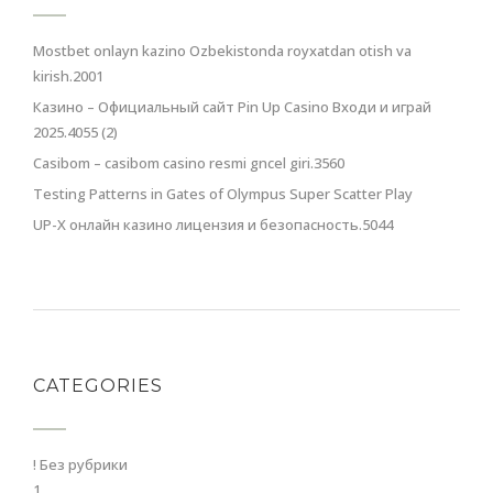
Mostbet onlayn kazino Ozbekistonda royxatdan otish va
kirish.2001
Казино – Официальный сайт Pin Up Casino Входи и играй
2025.4055 (2)
Casibom – casibom casino resmi gncel giri.3560
Testing Patterns in Gates of Olympus Super Scatter Play
UP-X онлайн казино лицензия и безопасность.5044
CATEGORIES
! Без рубрики
1