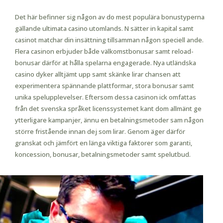
Det här befinner sig någon av do mest populära bonustyperna
gällande ultimata casino utomlands. N sätter in kapital samt
casinot matchar din insättning tillsamman någon speciell ande.
Flera casinon erbjuder både välkomstbonusar samt reload-
bonusar därför at hålla spelarna engagerade. Nya utländska
casino dyker alltjämt upp samt skänke lirar chansen att
experimentera spännande plattformar, stora bonusar samt
unika spelupplevelser. Eftersom dessa casinon ick omfattas
från det svenska språket licenssystemet kant dom allmänt ge
ytterligare kampanjer, ännu en betalningsmetoder sam någon
större fristående innan dej som lirar. Genom äger därför
granskat och jämfört en länga viktiga faktorer som garanti,
koncession, bonusar, betalningsmetoder samt spelutbud.