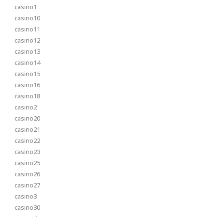
casino1
casino10
casino11
casino12
casino13
casino14
casino15
casino16
casino18
casino2
casino20
casino21
casino22
casino23
casino25
casino26
casino27
casino3
casino30