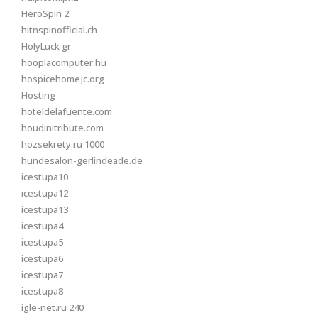
HeroSpin 2
hitnspinofficial.ch
HolyLuck gr
hooplacomputer.hu
hospicehomejc.org
Hosting
hoteldelafuente.com
houdinitribute.com
hozsekrety.ru 1000
hundesalon-gerlindeade.de
icestupa10
icestupa12
icestupa13
icestupa4
icestupa5
icestupa6
icestupa7
icestupa8
igle-net.ru 240