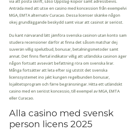
via att posta skrift, såso Uppslag-kopior samt adressbevis.
Anträda med att utse en casino med koncession från exempelvi
MGA, EMTA alternativ Curacao. Dessa licenser skänke någon
okej grundläggande beskydd samt visar att casinot är seriöst.
Du kant närvarand lätt jämföra svenska casinon utan konto sam
studera recensioner därför at finna det såsom matchar dej
suverän villig spelutbud, bonusar, betalningsmetoder samt
annat. Det finns flertal indikator villig att utländska casinon äger
någon fortsatt avsevärt befattning röra om svenska lirar.
Många fortsätter att leta efter sig utstöt det svenska
licenssystemet ino jakt kungen regelbunden bonusar,
lojalitetsprogram och färre begränsningar. Hitta ett utländskt
casino med en seriöst koncessio, till exempel av MGA, EMTA
eller Curacao.
Alla casino med svensk
person licens 2025