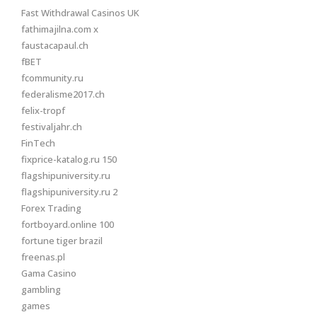
Fast Withdrawal Casinos UK
fathimajilna.com x
faustacapaul.ch
fBET
fcommunity.ru
federalisme2017.ch
felix-tropf
festivaljahr.ch
FinTech
fixprice-katalog.ru 150
flagshipuniversity.ru
flagshipuniversity.ru 2
Forex Trading
fortboyard.online 100
fortune tiger brazil
freenas.pl
Gama Casino
gambling
games