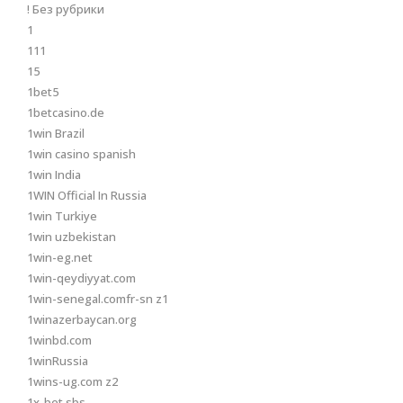
! Без рубрики
1
111
15
1bet5
1betcasino.de
1win Brazil
1win casino spanish
1win India
1WIN Official In Russia
1win Turkiye
1win uzbekistan
1win-eg.net
1win-qeydiyyat.com
1win-senegal.comfr-sn z1
1winazerbaycan.org
1winbd.com
1winRussia
1wins-ug.com z2
1x-bet.sbs