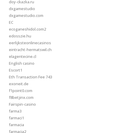
doy-ckazka.ru
dxgamestudio
dxgamestudio.com
EC
ecoganeshidol.com2
edosszie.hu
eerlijksteonlinecasinos
eintracht-hermatswil.ch
elagentecine.cl
English casino
Escort1
Eth Transaction Fee 743
exoneit.de
f1point0.com
f8betjinx.com
Fairspin-casino
farma3
farmaci1
farmacia
farmacia2