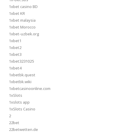
1xbet casino BD
1xbet KR
1xbet malaysia
1xbet Morocco
1xbet-uzbek.org
1xbet1
1xbet2
1xbet3
1xbet3231025
1xbet4
1xbetbk.quest
1xbetbk.wiki
1xbetcasinoonline.com
1xSlots
1xslots app
1xSlots Casino
2
22bet
22betwetten.de