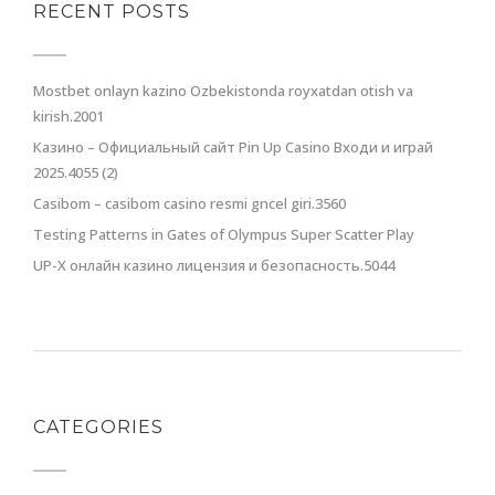
RECENT POSTS
Mostbet onlayn kazino Ozbekistonda royxatdan otish va
kirish.2001
Казино – Официальный сайт Pin Up Casino Входи и играй
2025.4055 (2)
Casibom – casibom casino resmi gncel giri.3560
Testing Patterns in Gates of Olympus Super Scatter Play
UP-X онлайн казино лицензия и безопасность.5044
CATEGORIES