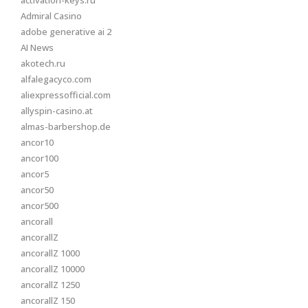
activation-keys.ru
Admiral Casino
adobe generative ai 2
AI News
akotech.ru
alfalegacyco.com
aliexpressofficial.com
allyspin-casino.at
almas-barbershop.de
ancor10
ancor100
ancor5
ancor50
ancor500
ancorall
ancorallZ
ancorallZ 1000
ancorallZ 10000
ancorallZ 1250
ancorallZ 150