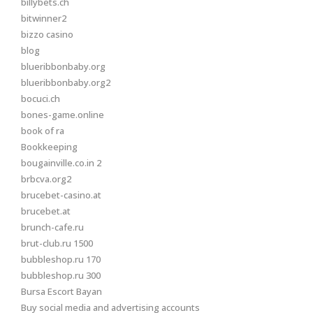
billybets.ch
bitwinner2
bizzo casino
blog
blueribbonbaby.org
blueribbonbaby.org2
bocuci.ch
bones-game.online
book of ra
Bookkeeping
bougainville.co.in 2
brbcva.org2
brucebet-casino.at
brucebet.at
brunch-cafe.ru
brut-club.ru 1500
bubbleshop.ru 170
bubbleshop.ru 300
Bursa Escort Bayan
Buy social media and advertising accounts