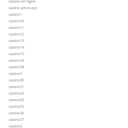
casino-en-ligne
casino-pinco.xyz
casino1
casino10
casino11
casino12
casino13
casino14
casino15
casino16
casino18
casino2
casino20
casino21
casino22
casino23
casino25
casino26
casino27
casino3