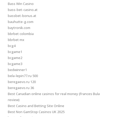
Bass Win Casino
bass-bet-casino.at
bassbet-bonus.at
bauhutte-g.com
baytronik.com
bbrbet colombia
bbrbet mx
bcg4
bcgame1
bcgame2
bcgame3
bedwinner1
bela-lepin77.ru 500
beregaevo.ru 120
beregaevo.ru 36
Best Canadian online casinos for real money (Frances Bula
review)
Best Casino and Betting Site Online
Best Non GamStop Casinos UK 2025