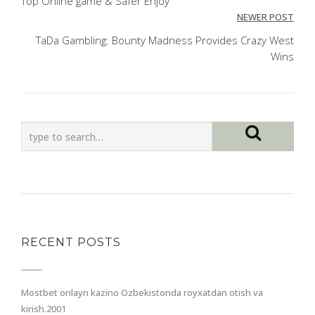
navigation
Top Online game & Safer Enjoy
NEWER POST
TaDa Gambling: Bounty Madness Provides Crazy West
Wins
RECENT POSTS
Mostbet onlayn kazino Ozbekistonda royxatdan otish va
kirish.2001