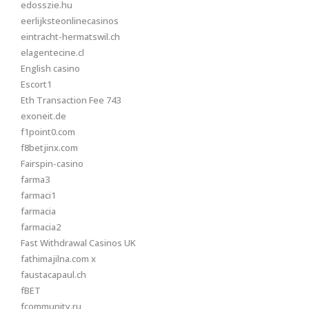
edosszie.hu
eerlijksteonlinecasinos
eintracht-hermatswil.ch
elagentecine.cl
English casino
Escort1
Eth Transaction Fee 743
exoneit.de
f1point0.com
f8betjinx.com
Fairspin-casino
farma3
farmaci1
farmacia
farmacia2
Fast Withdrawal Casinos UK
fathimajilna.com x
faustacapaul.ch
fBET
fcommunity.ru