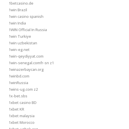
1betcasino.de
1win Brazil
1win casino spanish
1win India
1WIN Official In Russia
1win Turkiye
1win uzbekistan
1win-eg.net
1win-qeydiyyat.com
1win-senegal.comfr-sn z1
1winazerbaycan.org
1winbd.com
1winRussia
1wins-ug.com z2
1x-bet.sbs
1xbet casino BD
1xbet KR
1xbet malaysia
1xbet Morocco