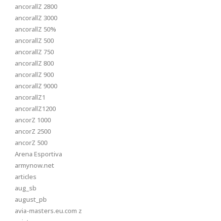
ancorallZ 2800
ancorallZ 3000
ancorallZ 50%
ancorallZ 500
ancorallZ 750
ancorallZ 800
ancorallZ 900
ancorallZ 9000
ancorallZ1
ancorallZ1200
ancorZ 1000
ancorZ 2500
ancorZ 500
Arena Esportiva
armynow.net
articles
aug_sb
august_pb
avia-masters.eu.com z