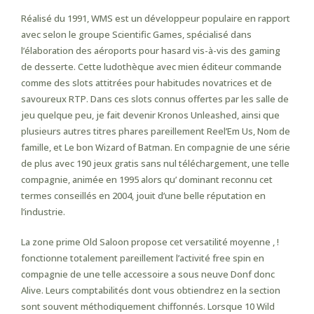
Réalisé du 1991, WMS est un développeur populaire en rapport
avec selon le groupe Scientific Games, spécialisé dans
l’élaboration des aéroports pour hasard vis-à-vis des gaming
de desserte. Cette ludothèque avec mien éditeur commande
comme des slots attitrées pour habitudes novatrices et de
savoureux RTP. Dans ces slots connus offertes par les salle de
jeu quelque peu, je fait devenir Kronos Unleashed, ainsi que
plusieurs autres titres phares pareillement Reel’Em Us, Nom de
famille, et Le bon Wizard of Batman. En compagnie de une série
de plus avec 190 jeux gratis sans nul téléchargement, une telle
compagnie, animée en 1995 alors qu’ dominant reconnu cet
termes conseillés en 2004, jouit d’une belle réputation en
l’industrie.
La zone prime Old Saloon propose cet versatilité moyenne , !
fonctionne totalement pareillement l’activité free spin en
compagnie de une telle accessoire a sous neuve Donf donc
Alive. Leurs comptabilités dont vous obtiendrez en la section
sont souvent méthodiquement chiffonnés. Lorsque 10 Wild