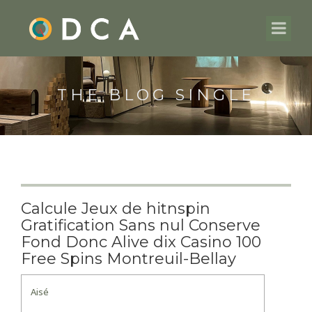
THE BLOG SINGLE
Calcule Jeux de hitnspin
Gratification Sans nul Conserve
Fond Donc Alive dix Casino 100
Free Spins Montreuil-Bellay
Aisé