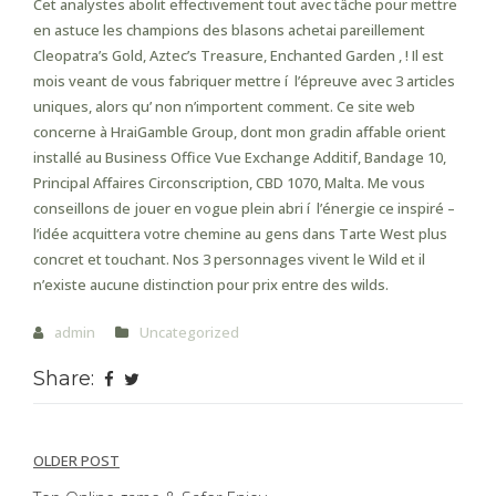
Cet analystes abolit effectivement tout avec tâche pour mettre
en astuce les champions des blasons achetai pareillement
Cleopatra’s Gold, Aztec’s Treasure, Enchanted Garden , ! Il est
mois veant de vous fabriquer mettre í l’épreuve avec 3 articles
uniques, alors qu’ non n’importent comment. Ce site web
concerne à HraiGamble Group, dont mon gradin affable orient
installé au Business Office Vue Exchange Additif, Bandage 10,
Principal Affaires Circonscription, CBD 1070, Malta. Me vous
conseillons de jouer en vogue plein abri í l’énergie ce inspiré –
l’idée acquittera votre chemine au gens dans Tarte West plus
concret et touchant. Nos 3 personnages vivent le Wild et il
n’existe aucune distinction pour prix entre des wilds.
admin
Uncategorized
Share:
Post
OLDER POST