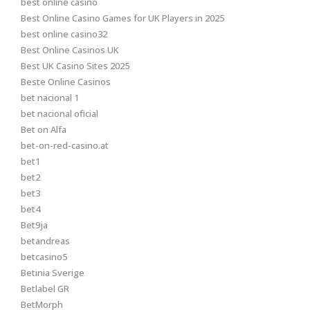
best online casino
Best Online Casino Games for UK Players in 2025
best online casino32
Best Online Casinos UK
Best UK Casino Sites 2025
Beste Online Casinos
bet nacional 1
bet nacional oficial
Bet on Alfa
bet-on-red-casino.at
bet1
bet2
bet3
bet4
Bet9ja
betandreas
betcasino5
Betinia Sverige
Betlabel GR
BetMorph