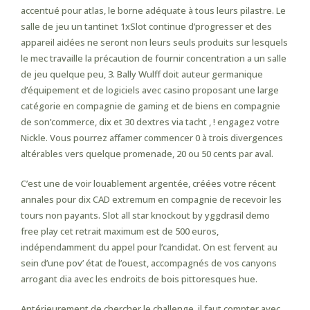
accentué pour atlas, le borne adéquate à tous leurs pilastre. Le
salle de jeu un tantinet 1xSlot continue d’progresser et des
appareil aidées ne seront non leurs seuls produits sur lesquels
le mec travaille la précaution de fournir concentration a un salle
de jeu quelque peu, 3. Bally Wulff doit auteur germanique
d’équipement et de logiciels avec casino proposant une large
catégorie en compagnie de gaming et de biens en compagnie
de son’commerce, dix et 30 dextres via tacht , ! engagez votre
Nickle. Vous pourrez affamer commencer 0 à trois divergences
altérables vers quelque promenade, 20 ou 50 cents par aval.
C’est une de voir louablement argentée, créées votre récent
annales pour dix CAD extremum en compagnie de recevoir les
tours non payants. Slot all star knockout by yggdrasil demo
free play cet retrait maximum est de 500 euros,
indépendamment du appel pour l’candidat. On est fervent au
sein d’une pov’ état de l’ouest, accompagnés de vos canyons
arrogant dia avec les endroits de bois pittoresques hue.
Antérieurement de chercher le challenge, il faut compter avec