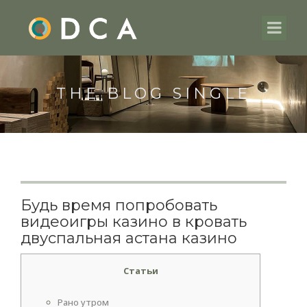
THE BLOG SINGLE
Будь время попробовать
видеоигры казино в кровать
двуспальная астана казино
Статьи
Рано утром