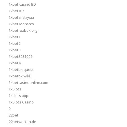
1xbet casino BD
1xbet KR
1xbet malaysia
1xbet Morocco
1xbet-uzbek.org
1xbet1
1xbet2
1xbet3
1xbet3231025
1xbet4
1xbetbk.quest
1xbetbk.wiki
1xbetcasinoonline.com
1xSlots
1xslots app
1xSlots Casino
2
22bet
22betwetten.de