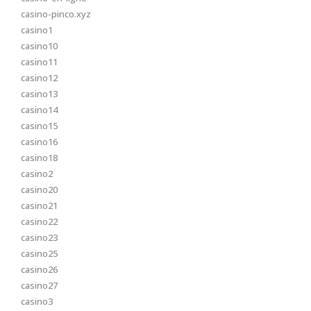
casino-pinco.xyz
casino1
casino10
casino11
casino12
casino13
casino14
casino15
casino16
casino18
casino2
casino20
casino21
casino22
casino23
casino25
casino26
casino27
casino3