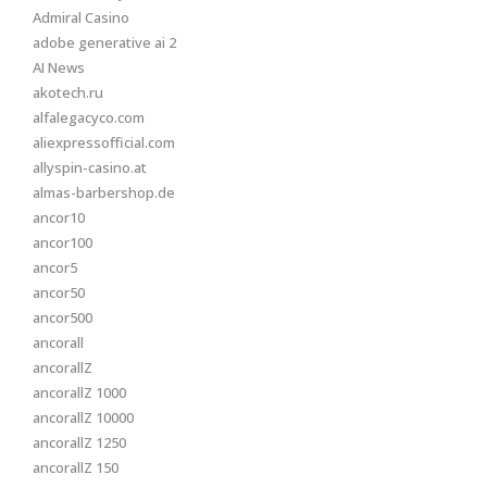
Admiral Casino
adobe generative ai 2
AI News
akotech.ru
alfalegacyco.com
aliexpressofficial.com
allyspin-casino.at
almas-barbershop.de
ancor10
ancor100
ancor5
ancor50
ancor500
ancorall
ancorallZ
ancorallZ 1000
ancorallZ 10000
ancorallZ 1250
ancorallZ 150