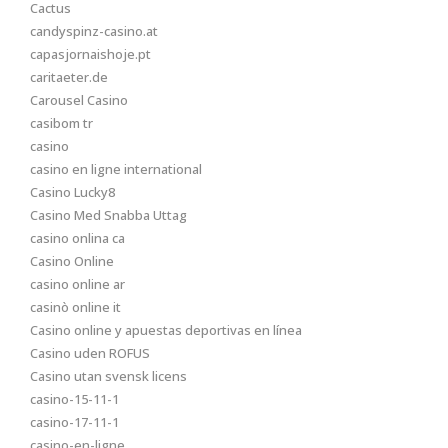
Cactus
candyspinz-casino.at
capasjornaishoje.pt
caritaeter.de
Carousel Casino
casibom tr
casino
casino en ligne international
Casino Lucky8
Casino Med Snabba Uttag
casino onlina ca
Casino Online
casino online ar
casinò online it
Casino online y apuestas deportivas en línea
Casino uden ROFUS
Casino utan svensk licens
casino-15-11-1
casino-17-11-1
casino-en-ligne