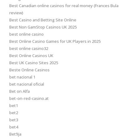
Best Canadian online casinos for real money (Frances Bula
review)
Best Casino and Betting Site Online
Best Non GamStop Casinos UK 2025
best online casino
Best Online Casino Games for UK Players in 2025
best online casino32
Best Online Casinos UK
Best UK Casino Sites 2025
Beste Online Casinos
bet nacional 1
bet nacional oficial
Bet on Alfa
bet-on-red-casino.at
bet1
bet2
bet3
bet4
Bet9ja