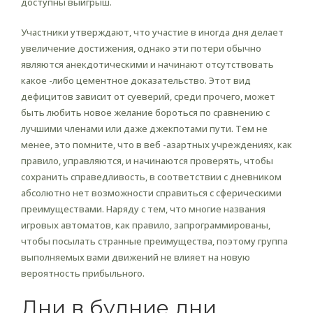
доступны выигрыш.
Участники утверждают, что участие в иногда дня делает
увеличение достижения, однако эти потери обычно
являются анекдотическими и начинают отсутствовать
какое -либо цементное доказательство. Этот вид
дефицитов зависит от суеверий, среди прочего, может
быть любить новое желание бороться по сравнению с
лучшими членами или даже джекпотами пути. Тем не
менее, это помните, что в веб -азартных учреждениях, как
правило, управляются, и начинаются проверять, чтобы
сохранить справедливость, в соответствии с дневником
абсолютно нет возможности справиться с сферическими
преимуществами. Наряду с тем, что многие названия
игровых автоматов, как правило, запрограммированы,
чтобы посылать странные преимущества, поэтому группа
выполняемых вами движений не влияет на новую
вероятность прибыльного.
Дни в будние дни