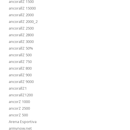
ancorallZ 1500
ancorallZ 15000
ancorallZ 2000
ancorallZ 2000_2
ancorallZ 2500
ancorallZ 2800
ancorallZ 3000
ancorallZ 50%
ancorallZ 500
ancorallZ 750
ancorallZ 800
ancorallZ 900
ancorallZ 9000
ancorallZ1
ancorallZ1200
ancorZ 1000
ancorZ 2500
ancorZ 500
Arena Esportiva
armynow.net