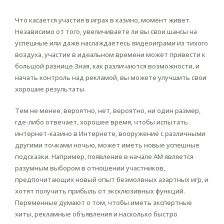
Что касается участия в играх в казино, момент живет.
Независимо от того, увеличиваете ли вы свои шансы на
успешные или даже наслаждаетесь видеоиграми из тихого
воздуха, участие в идеальном времени может привести к
большой разнице.Зная, как различаются возможности, и
начать контроль над рекламой, вы можете улучшить свои
хорошие результаты.
Тем не менее, вероятно, нет, вероятно, ни один размер,
где-либо отвечает, хорошее время, чтобы испытать
интернет-казино в Интернете, вооружение с различными
другими точками ночью, может иметь новые успешные
подсказки. Например, появление в начале AM является
разумным выбором в отношении участников,
предпочитающих новый опыт безмолвных азартных игр, и
хотят получить прибыль от эксклюзивных функций.
Переменные думают о том, чтобы иметь экспертные
хиты, рекламные объявления и насколько быстро