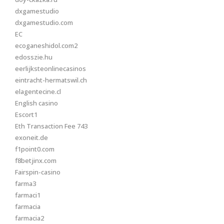
dxgamestudio
dxgamestudio.com
EC
ecoganeshidol.com2
edosszie.hu
eerlijksteonlinecasinos
eintracht-hermatswil.ch
elagentecine.cl
English casino
Escort1
Eth Transaction Fee 743
exoneit.de
f1point0.com
f8betjinx.com
Fairspin-casino
farma3
farmaci1
farmacia
farmacia2