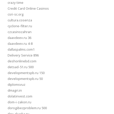
crazy time
Credit Card Online Casinos
csri-sc.org
cultura.cosenza
cyclone-filter.ru
czcasinozahran
daavdeev.ru 36
daavdeev.ru 4-8
dallaspalms.com1
Delivery Service 896
deshonlinebd.com
detsad-51.ru 500
developmentspb.ru 150
developmentspb.ru 50
diplomsvuz
dmagri.in
dolatinvest.com
dom-i-zakon.ru
dorogibezproblem.ru 500
doy-ckazka.ru