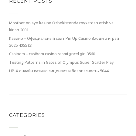
RECENT POSTS
Mostbet onlayn kazino Ozbekistonda royxatdan otish va
kirish.2001
Казино – Официальный сайт Pin Up Casino Входи и играй
2025.4055 (2)
Casibom – casibom casino resmi gncel giri.3560
Testing Patterns in Gates of Olympus Super Scatter Play
UP-X онлайн казино лицензия и безопасность.5044
CATEGORIES