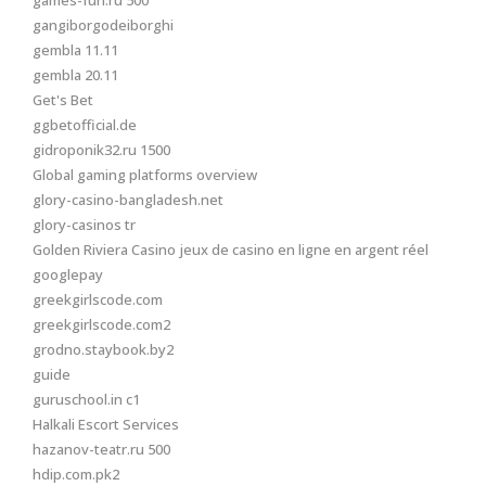
games-fun.ru 500
gangiborgodeiborghi
gembla 11.11
gembla 20.11
Get's Bet
ggbetofficial.de
gidroponik32.ru 1500
Global gaming platforms overview
glory-casino-bangladesh.net
glory-casinos tr
Golden Riviera Casino jeux de casino en ligne en argent réel
googlepay
greekgirlscode.com
greekgirlscode.com2
grodno.staybook.by2
guide
guruschool.in c1
Halkali Escort Services
hazanov-teatr.ru 500
hdip.com.pk2