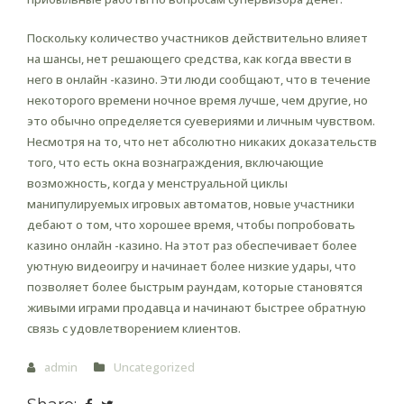
Поскольку количество участников действительно влияет
на шансы, нет решающего средства, как когда ввести в
него в онлайн -казино. Эти люди сообщают, что в течение
некоторого времени ночное время лучше, чем другие, но
это обычно определяется суевериями и личным чувством.
Несмотря на то, что нет абсолютно никаких доказательств
того, что есть окна вознаграждения, включающие
возможность, когда у менструальной циклы
манипулируемых игровых автоматов, новые участники
дебают о том, что хорошее время, чтобы попробовать
казино онлайн -казино. На этот раз обеспечивает более
уютную видеоигру и начинает более низкие удары, что
позволяет более быстрым раундам, которые становятся
живыми играми продавца и начинают быстрее обратную
связь с удовлетворением клиентов.
admin
Uncategorized