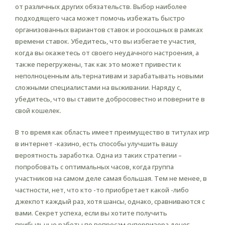
от различных других обязательств. Выбор наиболее
подходящего часа может помочь избежать быстро
организованных вариантов ставок и роскошных в рамках
времени ставок. Убедитесь, что вы избегаете участия,
когда вы окажетесь от своего неудачного настроения, а
также перегружены, так как это может привести к
неполноценным альтернативам и зарабатывать новыми
сложными специалистами на выживании. Наряду с,
убедитесь, что вы ставите добросовестно и поверните в
свой кошелек.
В то время как область имеет преимущество в титулах игр
в интернет -казино, есть способы улучшить вашу
вероятность заработка. Одна из таких стратегии –
попробовать с оптимальных часов, когда группа
участников на самом деле самая большая. Тем не менее, в
частности, нет, что кто -то приобретает какой -либо
джекпот каждый раз, хотя шансы, однако, сравниваются с
вами. Секрет успеха, если вы хотите получить
прибыльные работы по вопросам супервизора денег.