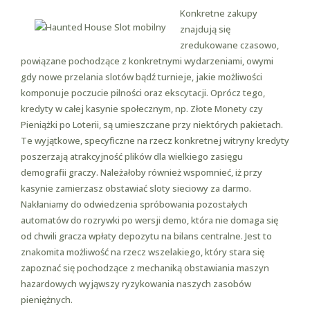
Konkretne zakupy
znajdują się
zredukowane czasowo,
powiązane pochodzące z konkretnymi wydarzeniami, owymi
gdy nowe przelania slotów bądź turnieje, jakie możliwości
komponuje poczucie pilności oraz ekscytacji. Oprócz tego,
kredyty w całej kasynie społecznym, np. Złote Monety czy
Pieniążki po Loterii, są umieszczane przy niektórych pakietach.
Te wyjątkowe, specyficzne na rzecz konkretnej witryny kredyty
poszerzają atrakcyjność plików dla wielkiego zasięgu
demografii graczy. Należałoby również wspomnieć, iż przy
kasynie zamierzasz obstawiać sloty sieciowy za darmo.
Nakłaniamy do odwiedzenia spróbowania pozostałych
automatów do rozrywki po wersji demo, która nie domaga się
od chwili gracza wpłaty depozytu na bilans centralne. Jest to
znakomita możliwość na rzecz wszelakiego, który stara się
zapoznać się pochodzące z mechaniką obstawiania maszyn
hazardowych wyjąwszy ryzykowania naszych zasobów
pieniężnych.