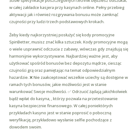
Ścisłe specyfikacje poszczególnych technik będziesz odszukać
w całej zakładce kasjera przy kasynach online. Pełny przebieg
aktywacji jak i również rozgrywania bonusu może zamknąć
czujności przy ludzi trzech podstawowych krokach.
Żeby kiedy najkorzystniej posłużyć się kody promocyjne
SpinBetter, musisz znać kilka sztuczek. Kody promocyjne mogą
o wiele usprawnić odczucia z zabawy, wówczas gdy znajdują się
harmonijnie wykorzystywane. Najbardziej ważne jest, aby
użytkować spośród bonusów bez depozytu mądrze, ciesząc
czujności grą oraz pamiętając na temat odpowiedzialnym
hazardzie. ❌ Nie zaakceptować wszelkie uciechy są dostępne w
ramach tych bonusów, jakie możliwości jest w stanie
warunkować Swoje możliwości. ✅ Odrzucić żądają jakichkolwiek
bądź wpłat do kasyna, , którzy pozwala na przetestowanie
kasyna bezpiecznie finansowego. W całej poniektórych
przykładach kasyno jest w stanie poprosić o poboczną
weryfikację, przykładowo wysłanie selfie pochodzące z
dowodem swoim.