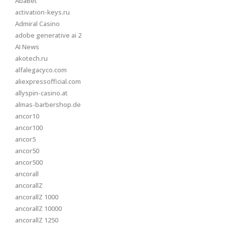
AbaBet
activation-keys.ru
Admiral Casino
adobe generative ai 2
AI News
akotech.ru
alfalegacyco.com
aliexpressofficial.com
allyspin-casino.at
almas-barbershop.de
ancor10
ancor100
ancor5
ancor50
ancor500
ancorall
ancorallZ
ancorallZ 1000
ancorallZ 10000
ancorallZ 1250