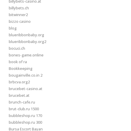
billybets-casino.at
billybets.ch
bitwinner2
bizzo casino
blog
blueribbonbaby.org
blueribbonbaby.org2
bocuci.ch
bones-game.online
book of ra
Bookkeeping
bougainville.co.in 2
brbcva.org2
brucebet-casino.at
brucebet.at
brunch-cafe.ru
brut-club.ru 1500
bubbleshop.ru 170
bubbleshop.ru 300
Bursa Escort Bayan