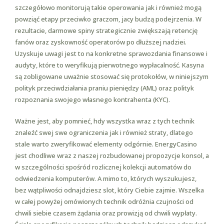
szczegółowo monitorują takie operowania jak i również mogą
powziąć etapy przeciwko graczom, jacy budzą podejrzenia. W
rezultacie, darmowe spiny strategicznie zwiększają retencję
fanów oraz zyskowność operatorów po dłuższej nadziei.
Uzyskuje uwagi jest to na konkretne sprawozdania finansowe i
audyty, które to weryfikują pierwotnego wypłacalność. Kasyna
są zobligowane uważnie stosować się protokołów, w niniejszym
polityk przeciwdziałania praniu pieniędzy (AML) oraz polityk
rozpoznania swojego własnego kontrahenta (KYC).
Ważne jest, aby pomnieć, hdy wszystka wraz z tych technik
znaleźć swej swe ograniczenia jak i również straty, dlatego
stale warto zweryfikować elementy odgórnie. EnergyCasino
jest chodliwe wraz z naszej rozbudowanej propozycje konsol, a
w szczególności spośród rozlicznej kolekcji automatów do
odwiedzenia komputerów. A mimo to, których wyszukujesz,
bez wątpliwości odnajdziesz slot, który Ciebie zajmie. Wszelka
w całej powyżej omówionych technik odróżnia czujności od
chwili siebie czasem żądania oraz prowizją od chwili wypłaty.