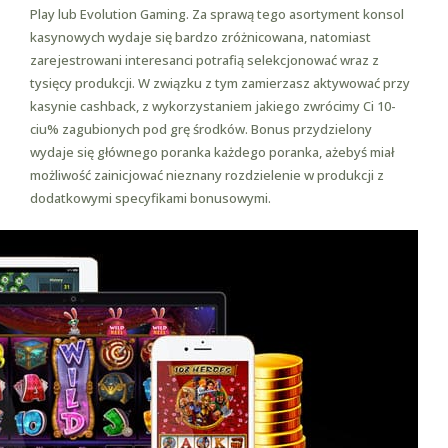
Play lub Evolution Gaming. Za sprawą tego asortyment konsol
kasynowych wydaje się bardzo zróżnicowana, natomiast
zarejestrowani interesanci potrafią selekcjonować wraz z
tysięcy produkcji. W związku z tym zamierzasz aktywować przy
kasynie cashback, z wykorzystaniem jakiego zwrócimy Ci 10-
ciu% zagubionych pod grę środków. Bonus przydzielony
wydaje się głównego poranka każdego poranka, ażebyś miał
możliwość zainicjować nieznany rozdzielenie w produkcji z
dodatkowymi specyfikami bonusowymi.