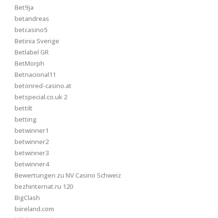
Bet9ja
betandreas
betcasino5
Betinia Sverige
Betlabel GR
BetMorph
Betnacional11
betonred-casino.at
betspecial.co.uk 2
bettilt
betting
betwinner1
betwinner2
betwinner3
betwinner4
Bewertungen zu NV Casino Schweiz
bezhinternat.ru 120
BigClash
biireland.com