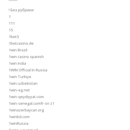
! Без рубрики
1
111
15
1bet5
1betcasino.de
1win Brazil
1win casino spanish
1win India
1WIN Official In Russia
1win Turkiye
1win uzbekistan
1win-eg.net
1win-qeydiyyat.com
1win-senegal.comfr-sn z1
1winazerbaycan.org
1winbd.com
1winRussia