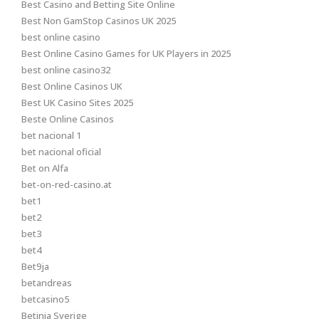
Best Casino and Betting Site Online
Best Non GamStop Casinos UK 2025
best online casino
Best Online Casino Games for UK Players in 2025
best online casino32
Best Online Casinos UK
Best UK Casino Sites 2025
Beste Online Casinos
bet nacional 1
bet nacional oficial
Bet on Alfa
bet-on-red-casino.at
bet1
bet2
bet3
bet4
Bet9ja
betandreas
betcasino5
Betinia Sverige