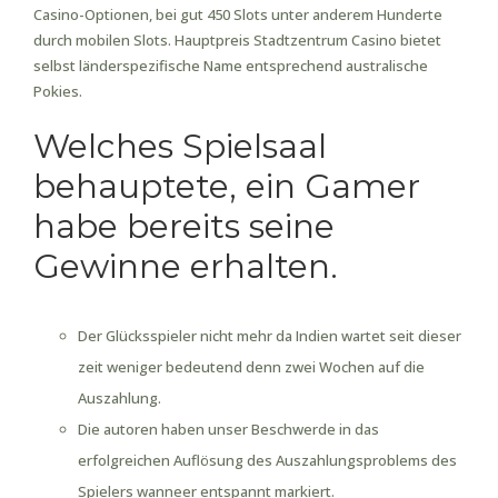
Casino-Optionen, bei gut 450 Slots unter anderem Hunderte
durch mobilen Slots. Hauptpreis Stadtzentrum Casino bietet
selbst länderspezifische Name entsprechend australische
Pokies.
Welches Spielsaal
behauptete, ein Gamer
habe bereits seine
Gewinne erhalten.
Der Glücksspieler nicht mehr da Indien wartet seit dieser
zeit weniger bedeutend denn zwei Wochen auf die
Auszahlung.
Die autoren haben unser Beschwerde in das
erfolgreichen Auflösung des Auszahlungsproblems des
Spielers wanneer entspannt markiert.