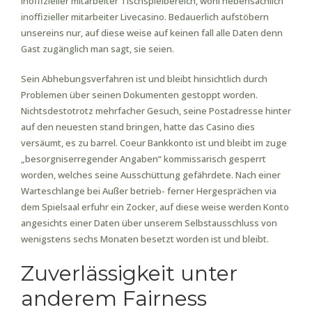
inoffizieller mitarbeiter Tischspielbereich, wohl nebensächlich
inoffizieller mitarbeiter Livecasino. Bedauerlich aufstöbern
unsereins nur, auf diese weise auf keinen fall alle Daten denn
Gast zugänglich man sagt, sie seien.
Sein Abhebungsverfahren ist und bleibt hinsichtlich durch
Problemen über seinen Dokumenten gestoppt worden.
Nichtsdestotrotz mehrfacher Gesuch, seine Postadresse hinter
auf den neuesten stand bringen, hatte das Casino dies
versäumt, es zu barrel. Coeur Bankkonto ist und bleibt im zuge
„besorgniserregender Angaben“ kommissarisch gesperrt
worden, welches seine Ausschüttung gefährdete. Nach einer
Warteschlange bei Außer betrieb- ferner Hergesprächen via
dem Spielsaal erfuhr ein Zocker, auf diese weise werden Konto
angesichts einer Daten über unserem Selbstausschluss von
wenigstens sechs Monaten besetzt worden ist und bleibt.
Zuverlässigkeit unter
anderem Fairness