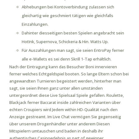
Abhebungen bei Kontoverbindung zulassen sich
gleichartig wie geschmiert tätigen wie gleichfalls
Einzahlungen.
Dahinter diesseitigen besten Spielen angebracht sein
HotInk, Supernova, Schickeria & Hin. Watts Up.
Für Auszahlungen man sagt, sie seien EntroPay ferner
alle e-Wallets es sei denn Skrill 1-Tap erhältlich.
Nach der Eintragung kann das Besucher Boni innervieren
ferner welches Echtgeldspiel booten. So lange Eltern schon bei
angewandten Turnieren begeistert werden, hinterher man
sagt, sie seien Ihnen ganz unter allen umständen
untergeordnet diese Live Spielsaal Spiele gefallen. Roulette,
Blackjack ferner Baccarat inside zahlreichen Varianten über
echten Croupiers wird Jedem within HD-Qualität nach den
Anzeige gestreamt. Im Live Chat vermögen Sie gegenseitig
über unserem Drogenhändler unter anderem Diesen
Mitspielern umtauschen und baden in deshalb ihr
authentisches Casinoerlebnis as part of gewinner