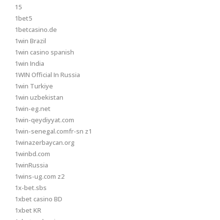
15
1bet5
1betcasino.de
1win Brazil
1win casino spanish
1win India
1WIN Official In Russia
1win Turkiye
1win uzbekistan
1win-eg.net
1win-qeydiyyat.com
1win-senegal.comfr-sn z1
1winazerbaycan.org
1winbd.com
1winRussia
1wins-ug.com z2
1x-bet.sbs
1xbet casino BD
1xbet KR