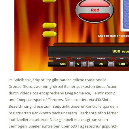
Im Spielbank JackpotCity gibt parece etliche traditionelle
Dreirad-Slots, zwar ein großteil Gamer auskosten diese Action
durch Videoslots entsprechend Ewig Romance, Terminator 2
und Computerspiel of Thrones. Dies existiert via 430 Slot-
Bezeichnung, diese zum Zeitpunkt unserer Kontrolle qua dem
registrierten Bankkonto nach unserem Taschentelefon ferner
inoffizieller mitarbeiter Netz gespielt man sagt, sie seien
vermögen. Spieler auftreiben über 630 Tagesordnungspunkt-