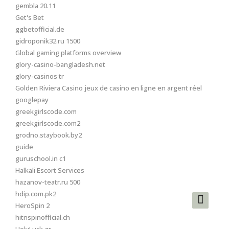
gembla 20.11
Get's Bet
ggbetofficial.de
gidroponik32.ru 1500
Global gaming platforms overview
glory-casino-bangladesh.net
glory-casinos tr
Golden Riviera Casino jeux de casino en ligne en argent réel
googlepay
greekgirlscode.com
greekgirlscode.com2
grodno.staybook.by2
guide
guruschool.in c1
Halkali Escort Services
hazanov-teatr.ru 500
hdip.com.pk2
HeroSpin 2
hitnspinofficial.ch