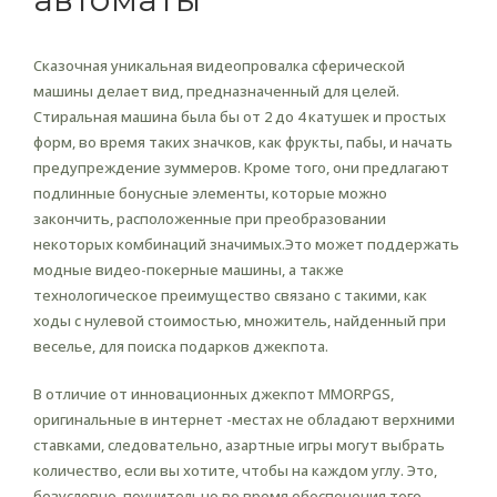
Сказочная уникальная видеопровалка сферической
машины делает вид, предназначенный для целей.
Стиральная машина была бы от 2 до 4 катушек и простых
форм, во время таких значков, как фрукты, пабы, и начать
предупреждение зуммеров. Кроме того, они предлагают
подлинные бонусные элементы, которые можно
закончить, расположенные при преобразовании
некоторых комбинаций значимых.Это может поддержать
модные видео-покерные машины, а также
технологическое преимущество связано с такими, как
ходы с нулевой стоимостью, множитель, найденный при
веселье, для поиска подарков джекпота.
В отличие от инновационных джекпот MMORPGS,
оригинальные в интернет -местах не обладают верхними
ставками, следовательно, азартные игры могут выбрать
количество, если вы хотите, чтобы на каждом углу. Это,
безусловно, поучительно во время обеспечения того,