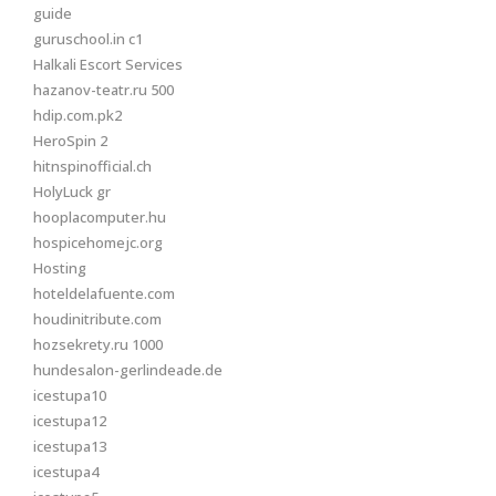
guide
guruschool.in c1
Halkali Escort Services
hazanov-teatr.ru 500
hdip.com.pk2
HeroSpin 2
hitnspinofficial.ch
HolyLuck gr
hooplacomputer.hu
hospicehomejc.org
Hosting
hoteldelafuente.com
houdinitribute.com
hozsekrety.ru 1000
hundesalon-gerlindeade.de
icestupa10
icestupa12
icestupa13
icestupa4