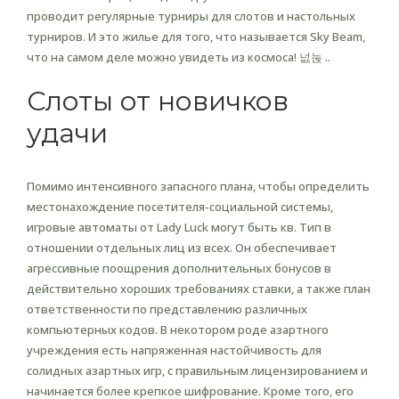
проводит регулярные турниры для слотов и настольных
турниров. И это жилье для того, что называется Sky Beam,
что на самом деле можно увидеть из космоса!
넚눉 ..
Слоты от новичков
удачи
Помимо интенсивного запасного плана, чтобы определить
местонахождение посетителя-социальной системы,
игровые автоматы от Lady Luck могут быть кв. Тип в
отношении отдельных лиц из всех. Он обеспечивает
агрессивные поощрения дополнительных бонусов в
действительно хороших требованиях ставки, а также план
ответственности по представлению различных
компьютерных кодов. В некотором роде азартного
учреждения есть напряженная настойчивость для
солидных азартных игр, с правильным лицензированием и
начинается более крепкое шифрование. Кроме того, его