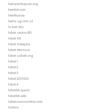
1winazerbaycan.org
1winbd.com
1winRussia
1wins-ug.com z2
1x-bet.sbs
1xbet casino BD
1xbet KR
1xbet malaysia
1xbet Morocco
1xbet-uzbek.org
1xbet1
1xbet2
1xbet3
1xbet3231025
1xbet4
1xbetbk.quest
1xbetbk.wiki
1xbetcasinoonline.com
1xSlots