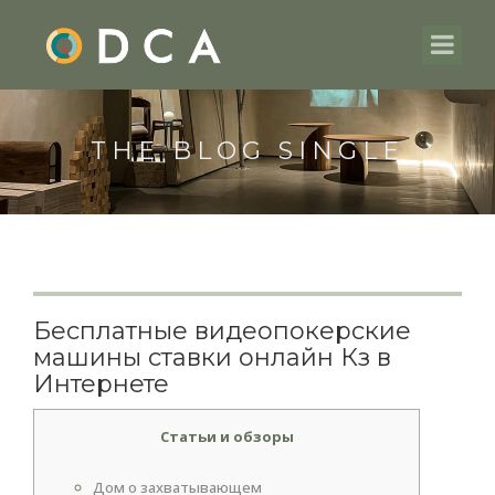
THE BLOG SINGLE
Бесплатные видеопокерские
машины ставки онлайн Кз в
Интернете
Статьи и обзоры
Дом о захватывающем