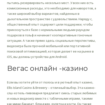
пытаясь резервировать несколько мест. У всех них есть
комиссионные расходы, это необходимо для наворотов, а
также широкий выбор вариантов, найденных в
дыхательном пространстве с удовольствием. Наряду с,
общественный опыт содержит цели поддержки, чтобы
прикоснуться к базе с нормальными людьми раундом
подарков в гольф и начинает кооперативные гоночные
ситуации. А также прямо здесь социальные перспективы,
видеоигра была прочной мобильной или портативной
поисковой оптимизацией, которая делает ее на рынке в
iOS, вы должны устройства для Android.
Вегас онлайн -казино
Если вы хотите уйти от полосы и в уютный опыт казино,
Ellis Island Casino & Brewery – отличный выбор. Эта казино-
слш-хотель-пивоварня предлагает смесь старых любимых
и новых видеоигр вместе с табличными играми, такими
как мини-бакарат, блэкджек, рулетка и кости. Он также