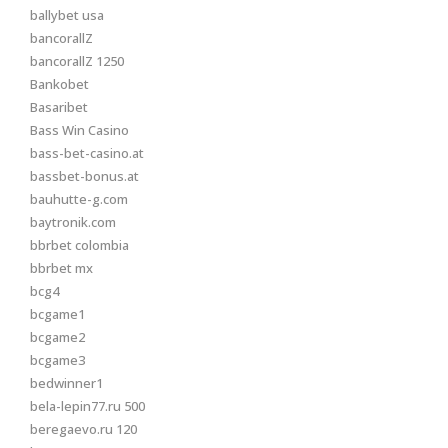
ballybet usa
bancorallZ
bancorallZ 1250
Bankobet
Basaribet
Bass Win Casino
bass-bet-casino.at
bassbet-bonus.at
bauhutte-g.com
baytronik.com
bbrbet colombia
bbrbet mx
bcg4
bcgame1
bcgame2
bcgame3
bedwinner1
bela-lepin77.ru 500
beregaevo.ru 120