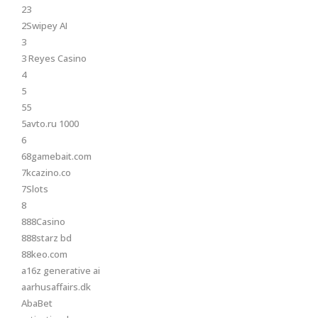
23
2Swipey AI
3
3 Reyes Casino
4
5
55
5avto.ru 1000
6
68gamebait.com
7kcazino.co
7Slots
8
888Casino
888starz bd
88keo.com
a16z generative ai
aarhusaffairs.dk
AbaBet