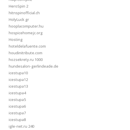
HeroSpin 2
hitnspinofficial.ch
HolyLuck gr
hooplacomputer.hu
hospicehomejc.org
Hosting
hoteldelafuente.com
houdinitribute.com
hozsekrety.ru 1000
hundesalon-gerlindeade.de
icestupa10
icestupa12
icestupa13
icestupa4
icestupa5
icestupa6
icestupa7
icestupa8
igle-net.ru 240