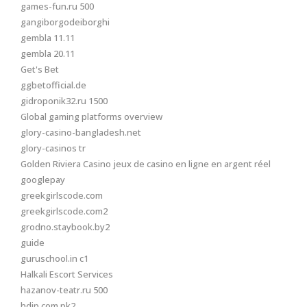
games-fun.ru 500
gangiborgodeiborghi
gembla 11.11
gembla 20.11
Get's Bet
ggbetofficial.de
gidroponik32.ru 1500
Global gaming platforms overview
glory-casino-bangladesh.net
glory-casinos tr
Golden Riviera Casino jeux de casino en ligne en argent réel
googlepay
greekgirlscode.com
greekgirlscode.com2
grodno.staybook.by2
guide
guruschool.in c1
Halkali Escort Services
hazanov-teatr.ru 500
hdip.com.pk2