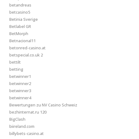
betandreas
betcasino5
Betinia Sverige
Betlabel GR
BetMorph
Betnacional11
betonred-casino.at
betspecial.co.uk 2
bettilt
betting
betwinner1
betwinner2
betwinner3
betwinner4
Bewertungen zu NV Casino Schweiz
bezhinternat.ru 120
BigClash
biireland.com
billybets-casino.at