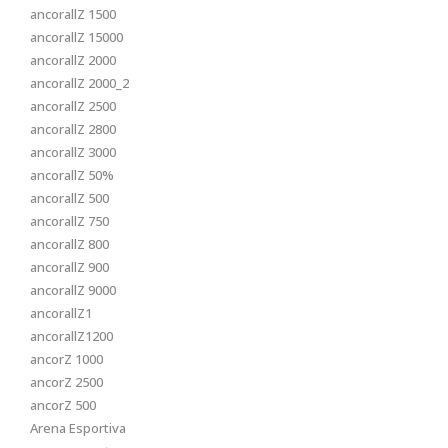
ancorallZ 1500
ancorallZ 15000
ancorallZ 2000
ancorallZ 2000_2
ancorallZ 2500
ancorallZ 2800
ancorallZ 3000
ancorallZ 50%
ancorallZ 500
ancorallZ 750
ancorallZ 800
ancorallZ 900
ancorallZ 9000
ancorallZ1
ancorallZ1200
ancorZ 1000
ancorZ 2500
ancorZ 500
Arena Esportiva