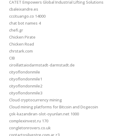
CATET Empowers Global Industrial Lifting Solutions
cbaleixandre.es
cccituango.co 14000
chat bot names 4
chefi.gr
Chicken Pirate
Chicken Road
chrstark.com
CIB
ciroillattaiodarmstadt-darmstadt.de
cityoflondonmile
cityoflondonmile1
cityoflondonmile2
cityoflondonmile3
Cloud cryptocurrency mining
Cloud mining platforms for Bitcoin and Dogecoin
çok-kazandıran-slot-oyunları.net 1000
complexinvest.ru 170
congletonrovers.co.uk
contactosilvestre.com.ar z3