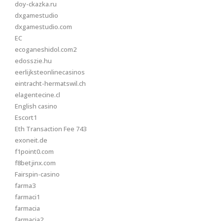
doy-ckazka.ru
dxgamestudio
dxgamestudio.com
EC
ecoganeshidol.com2
edosszie.hu
eerlijksteonlinecasinos
eintracht-hermatswil.ch
elagentecine.cl
English casino
Escort1
Eth Transaction Fee 743
exoneit.de
f1point0.com
f8betjinx.com
Fairspin-casino
farma3
farmaci1
farmacia
farmacia2