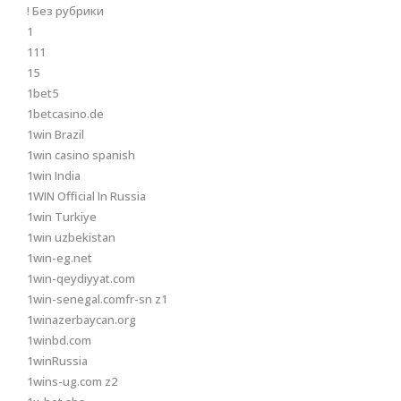
! Без рубрики
1
111
15
1bet5
1betcasino.de
1win Brazil
1win casino spanish
1win India
1WIN Official In Russia
1win Turkiye
1win uzbekistan
1win-eg.net
1win-qeydiyyat.com
1win-senegal.comfr-sn z1
1winazerbaycan.org
1winbd.com
1winRussia
1wins-ug.com z2