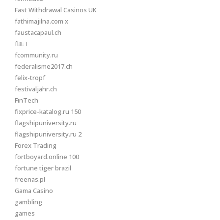
Fast Withdrawal Casinos UK
fathimajilna.com x
faustacapaul.ch
fBET
fcommunity.ru
federalisme2017.ch
felix-tropf
festivaljahr.ch
FinTech
fixprice-katalog.ru 150
flagshipuniversity.ru
flagshipuniversity.ru 2
Forex Trading
fortboyard.online 100
fortune tiger brazil
freenas.pl
Gama Casino
gambling
games