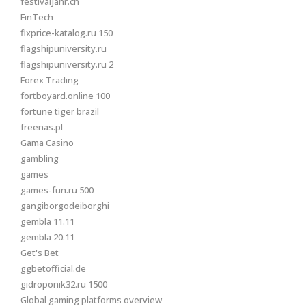
festivaljahr.ch
FinTech
fixprice-katalog.ru 150
flagshipuniversity.ru
flagshipuniversity.ru 2
Forex Trading
fortboyard.online 100
fortune tiger brazil
freenas.pl
Gama Casino
gambling
games
games-fun.ru 500
gangiborgodeiborghi
gembla 11.11
gembla 20.11
Get's Bet
ggbetofficial.de
gidroponik32.ru 1500
Global gaming platforms overview