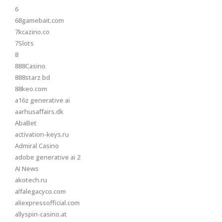
6
68gamebait.com
7kcazino.co
7Slots
8
888Casino
888starz bd
88keo.com
a16z generative ai
aarhusaffairs.dk
AbaBet
activation-keys.ru
Admiral Casino
adobe generative ai 2
AI News
akotech.ru
alfalegacyco.com
aliexpressofficial.com
allyspin-casino.at