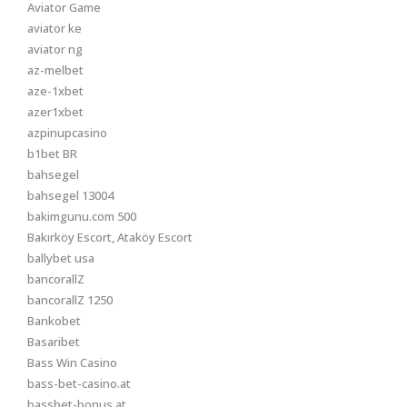
Aviator Game
aviator ke
aviator ng
az-melbet
aze-1xbet
azer1xbet
azpinupcasino
b1bet BR
bahsegel
bahsegel 13004
bakimgunu.com 500
Bakırköy Escort, Ataköy Escort
ballybet usa
bancorallZ
bancorallZ 1250
Bankobet
Basaribet
Bass Win Casino
bass-bet-casino.at
bassbet-bonus.at