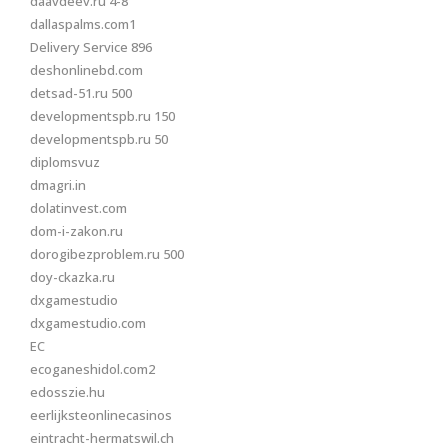
daavdeev.ru 4-8
dallaspalms.com1
Delivery Service 896
deshonlinebd.com
detsad-51.ru 500
developmentspb.ru 150
developmentspb.ru 50
diplomsvuz
dmagri.in
dolatinvest.com
dom-i-zakon.ru
dorogibezproblem.ru 500
doy-ckazka.ru
dxgamestudio
dxgamestudio.com
EC
ecoganeshidol.com2
edosszie.hu
eerlijksteonlinecasinos
eintracht-hermatswil.ch