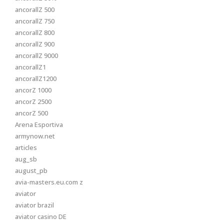
ancorallZ 500
ancorallZ 750
ancorallZ 800
ancorallZ 900
ancorallZ 9000
ancorallZ1
ancorallZ1200
ancorZ 1000
ancorZ 2500
ancorZ 500
Arena Esportiva
armynow.net
articles
aug_sb
august_pb
avia-masters.eu.com z
aviator
aviator brazil
aviator casino DE