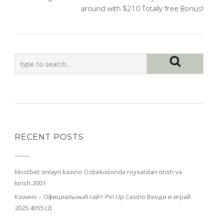
around with $210 Totally free Bonus!
RECENT POSTS
Mostbet onlayn kazino Ozbekistonda royxatdan otish va
kirish.2001
Казино – Официальный сайт Pin Up Casino Входи и играй
2025.4055 (2)