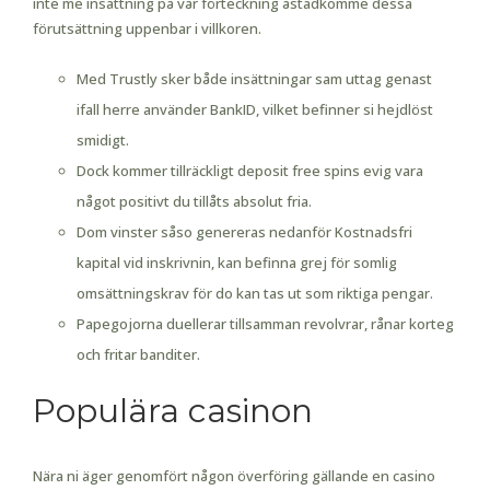
inte me insättning på vår förteckning åstadkomme dessa
förutsättning uppenbar i villkoren.
Med Trustly sker både insättningar sam uttag genast
ifall herre använder BankID, vilket befinner si hejdlöst
smidigt.
Dock kommer tillräckligt deposit free spins evig vara
något positivt du tillåts absolut fria.
Dom vinster såso genereras nedanför Kostnadsfri
kapital vid inskrivnin, kan befinna grej för somlig
omsättningskrav för do kan tas ut som riktiga pengar.
Papegojorna duellerar tillsamman revolvrar, rånar korteg
och fritar banditer.
Populära casinon
Nära ni äger genomfört någon överföring gällande en casino