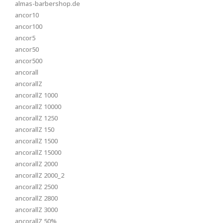
almas-barbershop.de
ancor10
ancor100
ancor5
ancor50
ancor500
ancorall
ancorallZ
ancorallZ 1000
ancorallZ 10000
ancorallZ 1250
ancorallZ 150
ancorallZ 1500
ancorallZ 15000
ancorallZ 2000
ancorallZ 2000_2
ancorallZ 2500
ancorallZ 2800
ancorallZ 3000
ancorallZ 50%