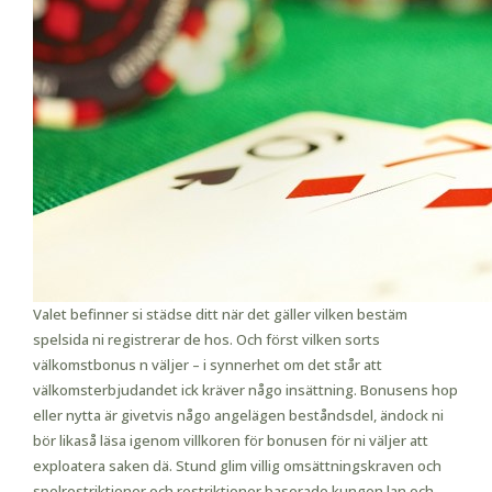
Valet befinner si städse ditt när det gäller vilken bestäm
spelsida ni registrerar de hos. Och först vilken sorts
välkomstbonus n väljer – i synnerhet om det står att
välkomsterbjudandet ick kräver någo insättning. Bonusens hop
eller nytta är givetvis någo angelägen beståndsdel, ändock ni
bör likaså läsa igenom villkoren för bonusen för ni väljer att
exploatera saken dä. Stund glim villig omsättningskraven och
spelrestriktioner och restriktioner baserade kungen lan och