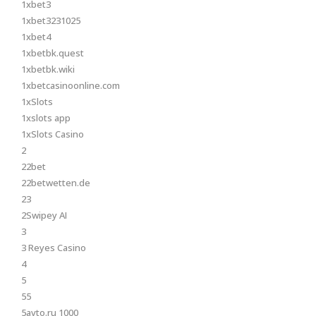
1xbet3
1xbet3231025
1xbet4
1xbetbk.quest
1xbetbk.wiki
1xbetcasinoonline.com
1xSlots
1xslots app
1xSlots Casino
2
22bet
22betwetten.de
23
2Swipey AI
3
3 Reyes Casino
4
5
55
5avto.ru 1000