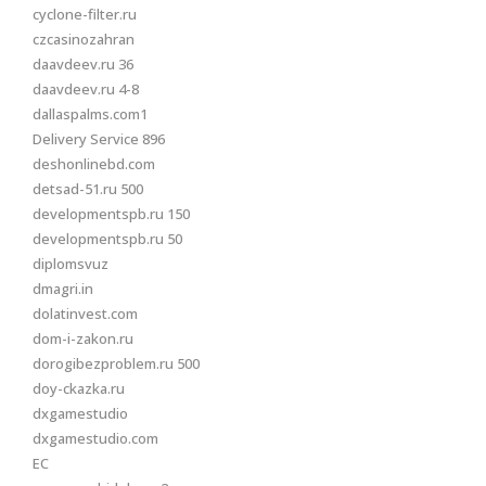
cyclone-filter.ru
czcasinozahran
daavdeev.ru 36
daavdeev.ru 4-8
dallaspalms.com1
Delivery Service 896
deshonlinebd.com
detsad-51.ru 500
developmentspb.ru 150
developmentspb.ru 50
diplomsvuz
dmagri.in
dolatinvest.com
dom-i-zakon.ru
dorogibezproblem.ru 500
doy-ckazka.ru
dxgamestudio
dxgamestudio.com
EC