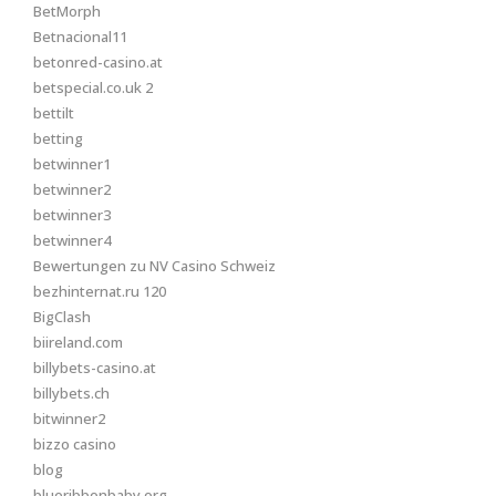
BetMorph
Betnacional11
betonred-casino.at
betspecial.co.uk 2
bettilt
betting
betwinner1
betwinner2
betwinner3
betwinner4
Bewertungen zu NV Casino Schweiz
bezhinternat.ru 120
BigClash
biireland.com
billybets-casino.at
billybets.ch
bitwinner2
bizzo casino
blog
blueribbonbaby.org