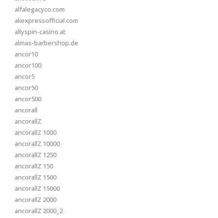
alfalegacyco.com
aliexpressofficial.com
allyspin-casino.at
almas-barbershop.de
ancor10
ancor100
ancor5
ancor50
ancor500
ancorall
ancorallZ
ancorallZ 1000
ancorallZ 10000
ancorallZ 1250
ancorallZ 150
ancorallZ 1500
ancorallZ 15000
ancorallZ 2000
ancorallZ 2000_2