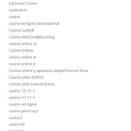
Carousel Casino
casibom tr
casino
casino en ligne international
Casino Lucky8
Casino Med Snabba Uttag
casino onlina ca
Casino Online
casino online ar
casinò online it
Casino online y apuestas deportivas en línea
Casino uden ROFUS
Casino utan svensk licens
casino-15-11-1
casino-17-11-1
casino-en-ligne
casino-pinco.xyz
casino1
casino10