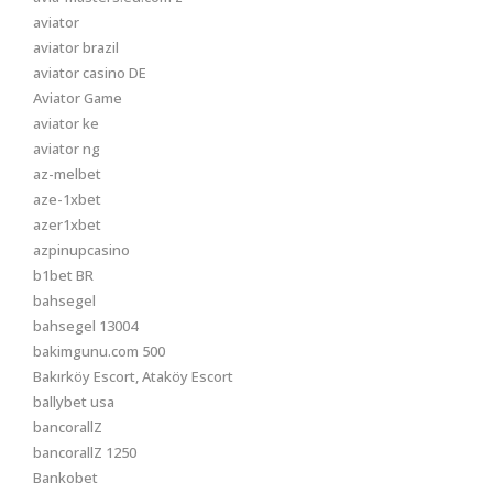
aviator
aviator brazil
aviator casino DE
Aviator Game
aviator ke
aviator ng
az-melbet
aze-1xbet
azer1xbet
azpinupcasino
b1bet BR
bahsegel
bahsegel 13004
bakimgunu.com 500
Bakırköy Escort, Ataköy Escort
ballybet usa
bancorallZ
bancorallZ 1250
Bankobet