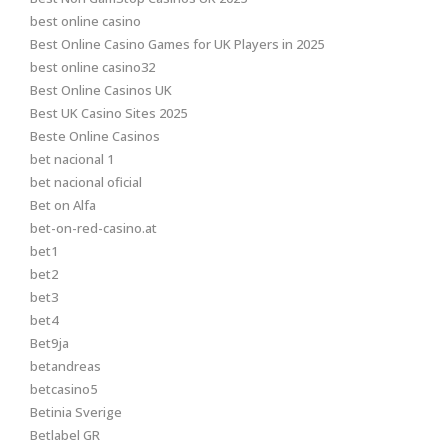
best online casino
Best Online Casino Games for UK Players in 2025
best online casino32
Best Online Casinos UK
Best UK Casino Sites 2025
Beste Online Casinos
bet nacional 1
bet nacional oficial
Bet on Alfa
bet-on-red-casino.at
bet1
bet2
bet3
bet4
Bet9ja
betandreas
betcasino5
Betinia Sverige
Betlabel GR