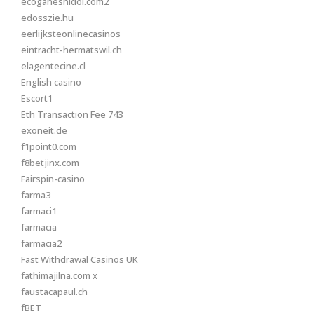
ecoganeshidol.com2
edosszie.hu
eerlijksteonlinecasinos
eintracht-hermatswil.ch
elagentecine.cl
English casino
Escort1
Eth Transaction Fee 743
exoneit.de
f1point0.com
f8betjinx.com
Fairspin-casino
farma3
farmaci1
farmacia
farmacia2
Fast Withdrawal Casinos UK
fathimajilna.com x
faustacapaul.ch
fBET