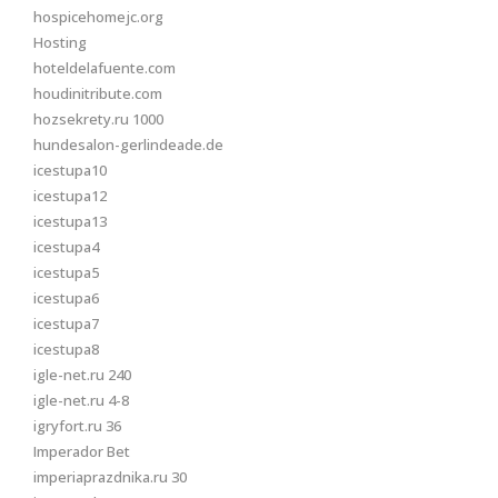
hospicehomejc.org
Hosting
hoteldelafuente.com
houdinitribute.com
hozsekrety.ru 1000
hundesalon-gerlindeade.de
icestupa10
icestupa12
icestupa13
icestupa4
icestupa5
icestupa6
icestupa7
icestupa8
igle-net.ru 240
igle-net.ru 4-8
igryfort.ru 36
Imperador Bet
imperiaprazdnika.ru 30