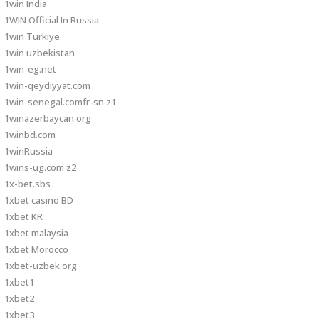
1win India
1WIN Official In Russia
1win Turkiye
1win uzbekistan
1win-eg.net
1win-qeydiyyat.com
1win-senegal.comfr-sn z1
1winazerbaycan.org
1winbd.com
1winRussia
1wins-ug.com z2
1x-bet.sbs
1xbet casino BD
1xbet KR
1xbet malaysia
1xbet Morocco
1xbet-uzbek.org
1xbet1
1xbet2
1xbet3