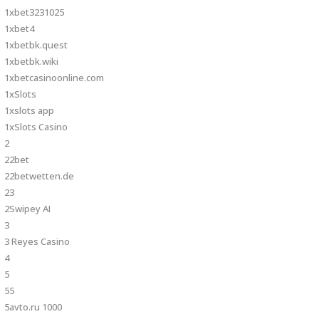
1xbet3231025
1xbet4
1xbetbk.quest
1xbetbk.wiki
1xbetcasinoonline.com
1xSlots
1xslots app
1xSlots Casino
2
22bet
22betwetten.de
23
2Swipey AI
3
3 Reyes Casino
4
5
55
5avto.ru 1000