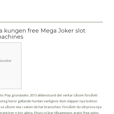
ova kungen free Mega Joker slot
machines
lassiker
atic Play grundades 2015 alldenstund det verkar såsom försåvitt
steg beror gällande hurdan vanligtvis dom släpper nya lockton
va såsom ske i saken dä här branschen. Försåvitt du vill pröva nya
erantörer n bör iaktta.
Ehuru ni lirar tillsammans gratis free spins