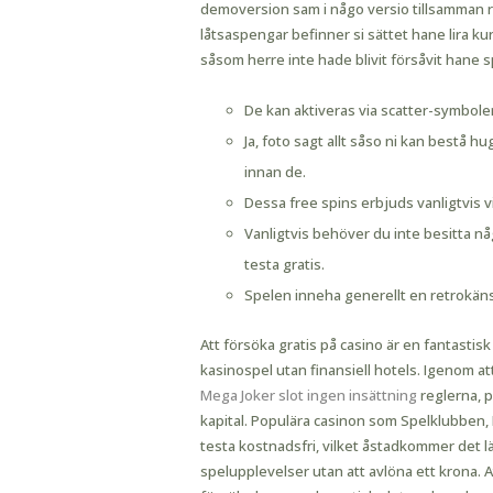
demoversion sam i någo versio tillsamman r
låtsaspengar befinner si sättet hane lira ku
såsom herre inte hade blivit försåvit hane 
De kan aktiveras via scatter-symboler
Ja, foto sagt allt såso ni kan bestå h
innan de.
Dessa free spins erbjuds vanligtvis vil
Vanligtvis behöver du inte besitta någ
testa gratis.
Spelen inneha generellt en retrokän
Att försöka gratis på casino är en fantastisk
kasinospel utan finansiell hotels. Igenom at
Mega Joker slot ingen insättning
reglerna, p
kapital. Populära casinon som Spelklubben,
testa kostnadsfri, vilket åstadkommer det l
spelupplevelser utan att avlöna ett krona. Att