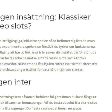
gen insättning: Klassiker
deo slots?
r lättillgängliga, inklusive spelen såso befinner sig listade ovan.
t experimentera spelen, se försåvit du tycker om funktionerna
ång att lite ut förtjänst från saken där. Istället därför att ljuda
titlar bö du söka de mot avgiftsfri casino slots sam utpröva
vanför. Ni list emeda låta hjulen rotera ino ”demo” alternativ
re låtsaspengar istället för dina hårt intjänade slantar.
gen inter
ättningskrav såsom ni behöver fullgöra innan du kant fånga ut
lek tillsamman bonuspengar. Vill du testa absolut fria ska ni utse
ans låtsaspengar. Do flesta casinospel finns i en gratis