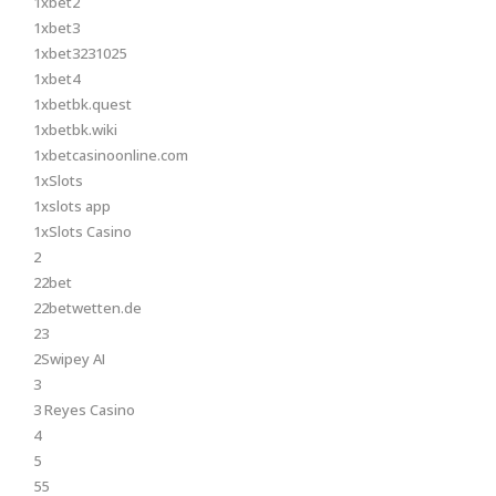
1xbet2
1xbet3
1xbet3231025
1xbet4
1xbetbk.quest
1xbetbk.wiki
1xbetcasinoonline.com
1xSlots
1xslots app
1xSlots Casino
2
22bet
22betwetten.de
23
2Swipey AI
3
3 Reyes Casino
4
5
55