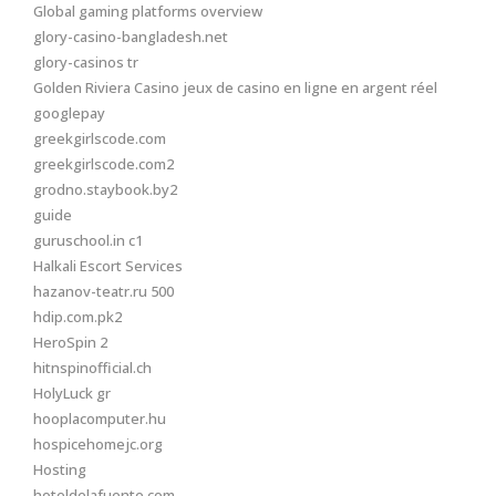
Global gaming platforms overview
glory-casino-bangladesh.net
glory-casinos tr
Golden Riviera Casino jeux de casino en ligne en argent réel
googlepay
greekgirlscode.com
greekgirlscode.com2
grodno.staybook.by2
guide
guruschool.in c1
Halkali Escort Services
hazanov-teatr.ru 500
hdip.com.pk2
HeroSpin 2
hitnspinofficial.ch
HolyLuck gr
hooplacomputer.hu
hospicehomejc.org
Hosting
hoteldelafuente.com