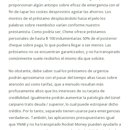
proporcionan algún anticipo sobre eficaz de emergencia con el
fin de tapar los costes desprovisto agotar las ahorros. Los
montos de el préstamo desplazándolo hacia el pelo los
palabras sobre reembolso varían conforme nuestro
prestamista. Como podrí­a ser, Chime ofrece préstamos
personales de hasta $ 100 indumentarias 50% de el posterior
cheque sobre paga, lo que pudiera llegar a ser menos. Las
préstamos no se encuentran garantizados, y no ha transpirado
comúnmente suele recibirlos el mismo día que solicite.
No obstante, debe saber cual los préstamos de urgencia
podrán aproximarse con el pasar del tiempo altas tasas sobre
atención así­ como tarifas, que a menudo resultan más
profusamente altos que los intereses de su tarjeta de
credibilidad. Igualmente podrán aumentar la patologí­a del túnel
carpiano trato deuda / superior, lo cual puede estropear dicho
crédito. Por lo tanto, separado tienen usarse para emergencias
verdaderas. También, las aplicaciones presupuestares igual
que YNAB y no ha transpirado Rocket Money pueden ayudarlo a