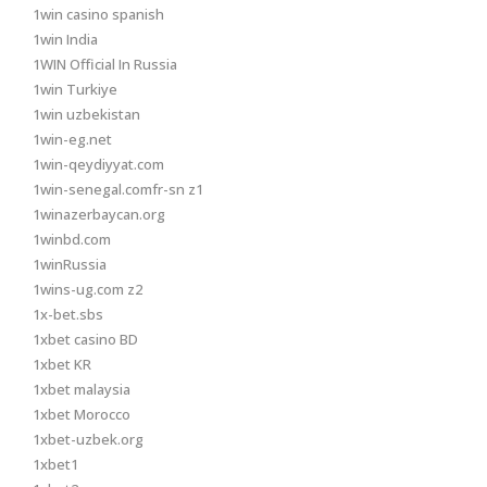
1win casino spanish
1win India
1WIN Official In Russia
1win Turkiye
1win uzbekistan
1win-eg.net
1win-qeydiyyat.com
1win-senegal.comfr-sn z1
1winazerbaycan.org
1winbd.com
1winRussia
1wins-ug.com z2
1x-bet.sbs
1xbet casino BD
1xbet KR
1xbet malaysia
1xbet Morocco
1xbet-uzbek.org
1xbet1