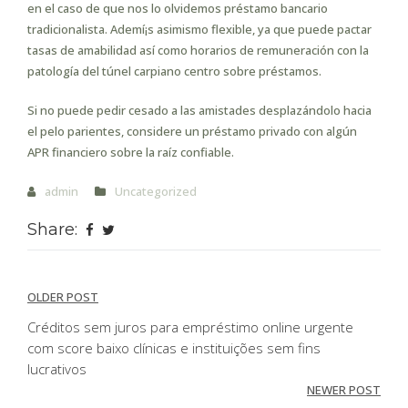
en el caso de que nos lo olvidemos préstamo bancario
tradicionalista. Ademí¡s asimismo flexible, ya que puede pactar
tasas de amabilidad así­ como horarios de remuneración con la
patologí­a del túnel carpiano centro sobre préstamos.
Si no puede pedir cesado a las amistades desplazándolo hacia
el pelo parientes, considere un préstamo privado con algún
APR financiero sobre la raíz confiable.
admin
Uncategorized
Share:
Post
OLDER POST
navigation
Créditos sem juros para empréstimo online urgente
com score baixo clínicas e instituições sem fins
lucrativos
NEWER POST