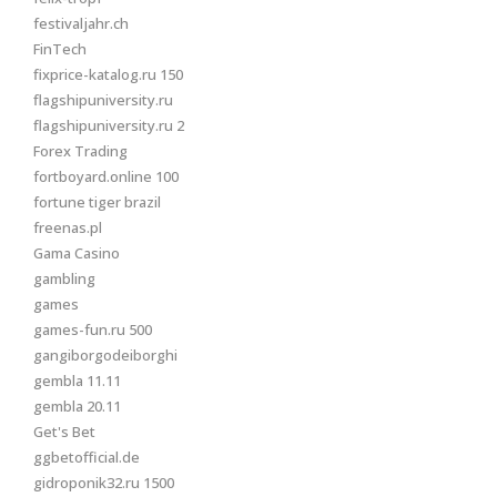
festivaljahr.ch
FinTech
fixprice-katalog.ru 150
flagshipuniversity.ru
flagshipuniversity.ru 2
Forex Trading
fortboyard.online 100
fortune tiger brazil
freenas.pl
Gama Casino
gambling
games
games-fun.ru 500
gangiborgodeiborghi
gembla 11.11
gembla 20.11
Get's Bet
ggbetofficial.de
gidroponik32.ru 1500