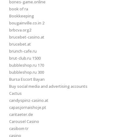
bones-game.online
book of ra
Bookkeeping
bougainville.co.in 2
brbcva.org2
brucebet-casino.at
brucebet.at
brunch-cafe.ru
brut-club.ru 1500
bubbleshop.ru 170
bubbleshop.ru 300
Bursa Escort Bayan
Buy social media and advertising accounts
Cactus
candyspinz-casino.at
capasjornaishoje.pt
caritaeter.de
Carousel Casino
casibom tr
casino