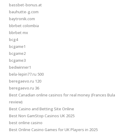
bassbet-bonus.at
bauhutte-g.com
baytronik.com
bbrbet colombia
bbrbet mx
bcg4
bcgame1
bcgame2
bcgame3
bedwinner1
bela-lepin77.ru 500
beregaevo.ru 120
beregaevo.ru 36
Best Canadian online casinos for real money (Frances Bula
review)
Best Casino and Betting Site Online
Best Non GamStop Casinos UK 2025
best online casino
Best Online Casino Games for UK Players in 2025