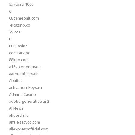
5avto.ru 1000
6
68gamebait.com
7kcazino.co
7Slots
8
888Casino
888starz bd
88keo.com
a16z generative ai
aarhusaffairs.dk
AbaBet
activation-keys.ru
Admiral Casino
adobe generative ai 2
AI News
akotech.ru
alfalegacyco.com
aliexpressofficial.com