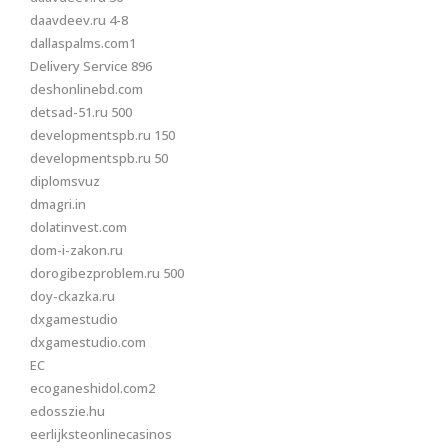
daavdeev.ru 4-8
dallaspalms.com1
Delivery Service 896
deshonlinebd.com
detsad-51.ru 500
developmentspb.ru 150
developmentspb.ru 50
diplomsvuz
dmagri.in
dolatinvest.com
dom-i-zakon.ru
dorogibezproblem.ru 500
doy-ckazka.ru
dxgamestudio
dxgamestudio.com
EC
ecoganeshidol.com2
edosszie.hu
eerlijksteonlinecasinos