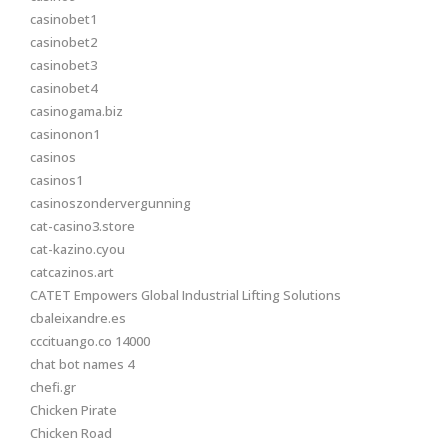
casinobet1
casinobet2
casinobet3
casinobet4
casinogama.biz
casinonon1
casinos
casinos1
casinoszondervergunning
cat-casino3.store
cat-kazino.cyou
catcazinos.art
CATET Empowers Global Industrial Lifting Solutions
cbaleixandre.es
cccituango.co 14000
chat bot names 4
chefi.gr
Chicken Pirate
Chicken Road