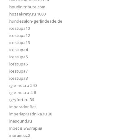
houdinitribute.com
hozsekrety.ru 1000
hundesalon-gerlindeade.de
icestupa10
icestupa12
icestupa13
icestupa4
icestupa5
icestupa6
icestupa7
icestupa8
igle-net.ru 240
igle-net.ru 4-8
igryfort.ru 36
Imperador Bet
imperiaprazdnika.ru 30
inasound.ru
Inbet в България
inbrain.uz2