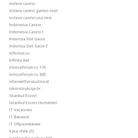
inclave casino
inclave casino games-test
inclave casino usa-test
Indonesia Casino
Indonesia Casino1
Indonsia Slot Gacor
Indonsia Slot Gacor2
infectex.ru
Infinity Bet
innovaforum.ru 170
innovaforum.ru 300
interwettenaustria.at
iskonstrukcije.hr
Istanbul Escort
İstanbul Escort Hizmetleri
IT Vacancies
IT Вакансії
IT Образование
itaca-chile.cl2