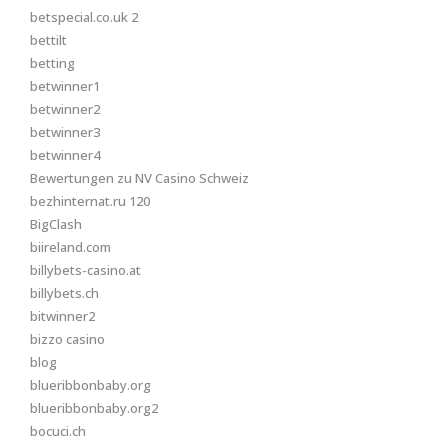
betspecial.co.uk 2
bettilt
betting
betwinner1
betwinner2
betwinner3
betwinner4
Bewertungen zu NV Casino Schweiz
bezhinternat.ru 120
BigClash
biireland.com
billybets-casino.at
billybets.ch
bitwinner2
bizzo casino
blog
blueribbonbaby.org
blueribbonbaby.org2
bocuci.ch