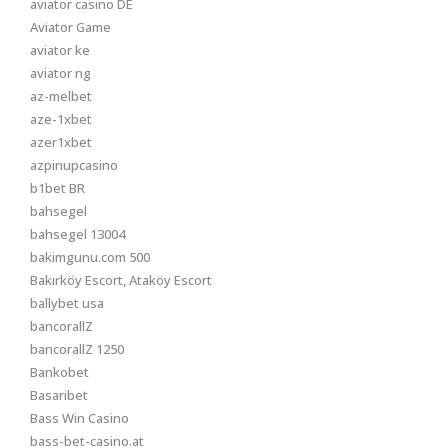
aviator casino DE
Aviator Game
aviator ke
aviator ng
az-melbet
aze-1xbet
azer1xbet
azpinupcasino
b1bet BR
bahsegel
bahsegel 13004
bakimgunu.com 500
Bakırköy Escort, Ataköy Escort
ballybet usa
bancorallZ
bancorallZ 1250
Bankobet
Basaribet
Bass Win Casino
bass-bet-casino.at