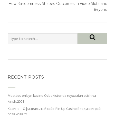
How Randomness Shapes Outcomes in Video Slots and
Beyond
RECENT POSTS
Mostbet onlayn kazino Ozbekistonda royxatdan otish va
kirish.2001
Казино – Официальный сайт Pin Up Casino Входи и играй
2025.4055 (2)