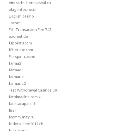
eintracht-hermatswil.ch
elagentecine.cl
English casino
Escort1
Eth Transaction Fee 743
exoneit.de
f1point0.com
f8betjinx.com
Fairspin-casino
farma3
farmaci1
farmacia
farmacia2
Fast Withdrawal Casinos UK
fathimajilna.com x
faustacapaul.ch
fBET
fcommunity.ru
federalisme2017.ch
felix-tropf