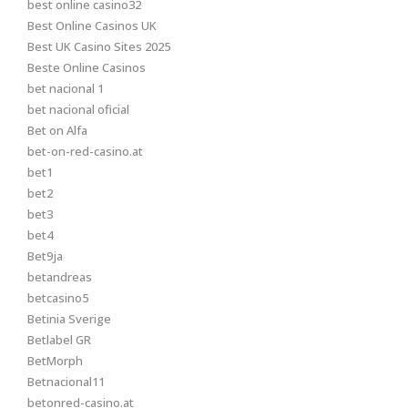
best online casino32
Best Online Casinos UK
Best UK Casino Sites 2025
Beste Online Casinos
bet nacional 1
bet nacional oficial
Bet on Alfa
bet-on-red-casino.at
bet1
bet2
bet3
bet4
Bet9ja
betandreas
betcasino5
Betinia Sverige
Betlabel GR
BetMorph
Betnacional11
betonred-casino.at