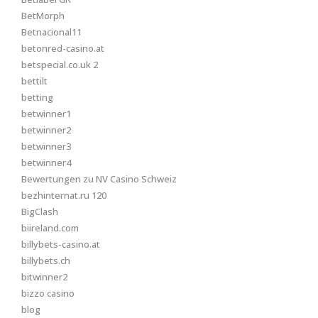
BetMorph
Betnacional11
betonred-casino.at
betspecial.co.uk 2
bettilt
betting
betwinner1
betwinner2
betwinner3
betwinner4
Bewertungen zu NV Casino Schweiz
bezhinternat.ru 120
BigClash
biireland.com
billybets-casino.at
billybets.ch
bitwinner2
bizzo casino
blog