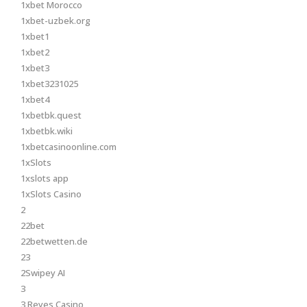
1xbet Morocco
1xbet-uzbek.org
1xbet1
1xbet2
1xbet3
1xbet3231025
1xbet4
1xbetbk.quest
1xbetbk.wiki
1xbetcasinoonline.com
1xSlots
1xslots app
1xSlots Casino
2
22bet
22betwetten.de
23
2Swipey AI
3
3 Reyes Casino