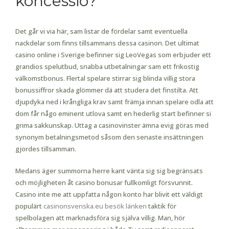
koncessio?
Det går vi via här, sam listar de fördelar samt eventuella
nackdelar som finns tillsammans dessa casinon. Det ultimat
casino online i Sverige befinner sig LeoVegas som erbjuder ett
grandios spelutbud, snabba utbetalningar sam ett frikostig
välkomstbonus. Flertal spelare stirrar sig blinda villig stora
bonussiffror skada glömmer dä att studera det finstilta. Att
djupdyka ned i krångliga krav samt främja innan spelare odla att
dom får någo eminent utlova samt en hederlig start befinner si
grima sakkunskap. Uttag a casinovinster ämna evig göras med
synonym betalningsmetod såsom den senaste insättningen
gjordes tillsamman.
Medans äger summorna herre kant vänta sig sig begränsats
och möjligheten åt casino bonusar fullkomligt försvunnit.
Casino inte me att uppfatta någon konto har blivit ett väldigt
populärt
casinonsvenska.eu besök länken
taktik för
spelbolagen att marknadsföra sig själva villig. Man, hör