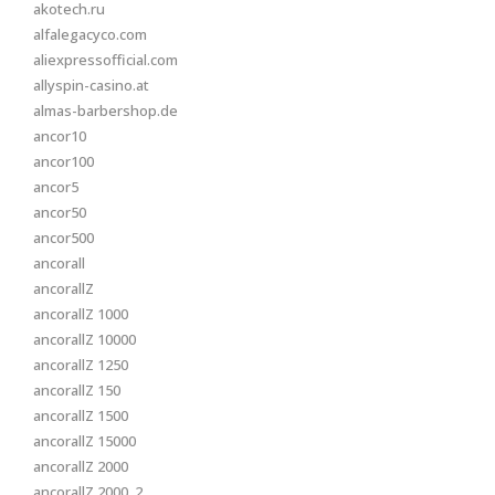
akotech.ru
alfalegacyco.com
aliexpressofficial.com
allyspin-casino.at
almas-barbershop.de
ancor10
ancor100
ancor5
ancor50
ancor500
ancorall
ancorallZ
ancorallZ 1000
ancorallZ 10000
ancorallZ 1250
ancorallZ 150
ancorallZ 1500
ancorallZ 15000
ancorallZ 2000
ancorallZ 2000_2