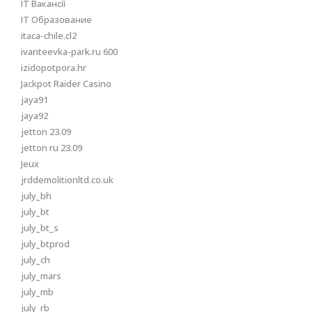
IT Вакансії
IT Образование
itaca-chile.cl2
ivanteevka-park.ru 600
izidopotpora.hr
Jackpot Raider Casino
jaya91
jaya92
jetton 23.09
jetton ru 23.09
Jeux
jrddemolitionltd.co.uk
july_bh
july_bt
july_bt_s
july_btprod
july_ch
july_mars
july_mb
july_rb