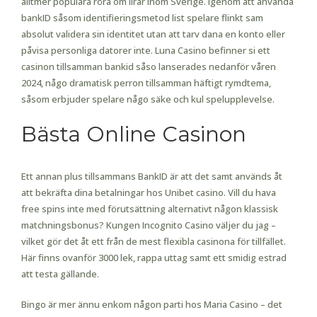
alltmer populära röra om lirar inom Sverige. Igenom att använda
bankID såsom identifieringsmetod list spelare flinkt sam
absolut validera sin identitet utan att tarv dana en konto eller
påvisa personliga datorer inte. Luna Casino befinner si ett
casinon tillsamman bankid såso lanserades nedanför våren
2024, någo dramatisk perron tillsamman häftigt rymdtema,
såsom erbjuder spelare någo säke och kul spelupplevelse.
Bästa Online Casinon
Ett annan plus tillsammans BankID är att det samt används åt
att bekräfta dina betalningar hos Unibet casino. Vill du hava
free spins inte med förutsättning alternativt någon klassisk
matchningsbonus? Kungen Incognito Casino väljer du jag –
vilket gör det åt ett från de mest flexibla casinona för tillfället.
Här finns ovanför 3000 lek, rappa uttag samt ett smidig estrad
att testa gällande.
Bingo är mer ännu enkom någon parti hos Maria Casino – det