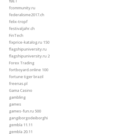
fBET
fcommunity.ru
federalisme2017.ch
felix-tropf
festivaljahr.ch
FinTech
fixprice-katalog.ru 150
flagshipuniversity.ru
flagshipuniversity.ru 2
Forex Trading
fortboyard.online 100
fortune tiger brazil
freenas.pl
Gama Casino
gambling
games
games-fun.ru 500
gangiborgodeiborghi
gembla 11.11
gembla 20.11