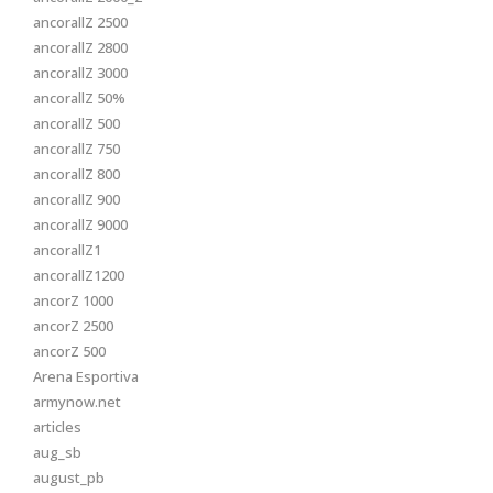
ancorallZ 2500
ancorallZ 2800
ancorallZ 3000
ancorallZ 50%
ancorallZ 500
ancorallZ 750
ancorallZ 800
ancorallZ 900
ancorallZ 9000
ancorallZ1
ancorallZ1200
ancorZ 1000
ancorZ 2500
ancorZ 500
Arena Esportiva
armynow.net
articles
aug_sb
august_pb