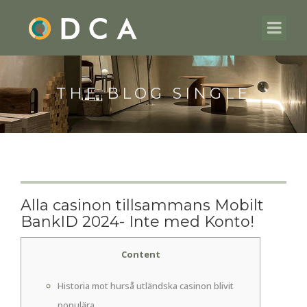
THE BLOG SINGLE
Alla casinon tillsammans Mobilt
BankID 2024- Inte med Konto!
Content
Historia mot hurså utländska casinon blivit
populära