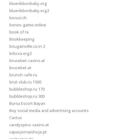
blueribbonbaby.org
blueribbonbaby.org2
bocuci.ch
bones-game.online
book of ra
Bookkeeping
bougainville.co.in 2
brbcva.org2
brucebet-casino.at
brucebet.at
brunch-cafe.ru
brut-club.ru 1500
bubbleshop.ru 170
bubbleshop.ru 300
Bursa Escort Bayan
Buy social media and advertising accounts
Cactus
candyspinz-casino.at
capasjornaishoje.pt