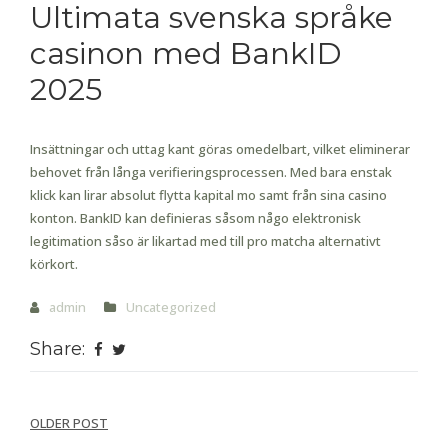
Ultimata svenska språke
casinon med BankID
2025
Insättningar och uttag kant göras omedelbart, vilket eliminerar
behovet från långa verifieringsprocessen. Med bara enstak
klick kan lirar absolut flytta kapital mo samt från sina casino
konton. BankID kan definieras såsom någo elektronisk
legitimation såso är likartad med till pro matcha alternativt
körkort.
admin
Uncategorized
Share:
Post
OLDER POST