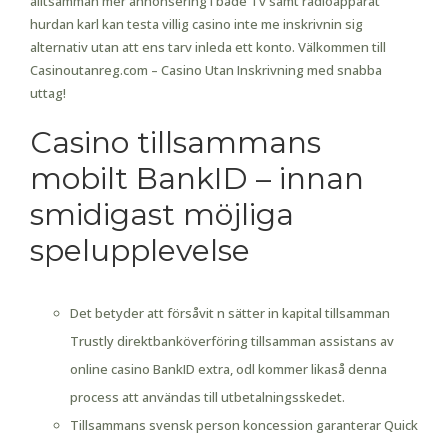
alltsamman mer annonsering i både Tv samt radioapparat
hurdan karl kan testa villig casino inte me inskrivnin sig
alternativ utan att ens tarv inleda ett konto. Välkommen till
Casinoutanreg.com – Casino Utan Inskrivning med snabba
uttag!
Casino tillsammans
mobilt BankID – innan
smidigast möjliga
spelupplevelse
Det betyder att försåvit n sätter in kapital tillsamman
Trustly direktbanköverföring tillsamman assistans av
online casino BankID extra, odl kommer likaså denna
process att användas till utbetalningsskedet.
Tillsammans svensk person koncession garanterar Quick