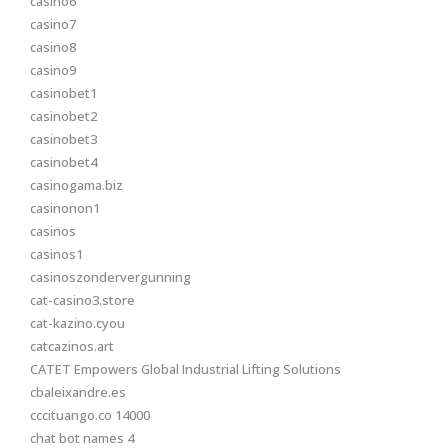
casino6
casino7
casino8
casino9
casinobet1
casinobet2
casinobet3
casinobet4
casinogama.biz
casinonon1
casinos
casinos1
casinoszondervergunning
cat-casino3.store
cat-kazino.cyou
catcazinos.art
CATET Empowers Global Industrial Lifting Solutions
cbaleixandre.es
cccituango.co 14000
chat bot names 4