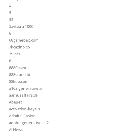
4
5
55
5avto.ru 1000
6
68gamebait.com
7kcazino.co
7Slots
8
888Casino
888starz bd
88keo.com
a16z generative ai
aarhusaffairs.dk
AbaBet
activation-keys.ru
Admiral Casino
adobe generative ai 2
AI News