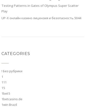
Testing Patterns in Gates of Olympus Super Scatter
Play
UP-X онлайн казино лицензия и безопасность.5044
CATEGORIES
! Без рубрики
1
111
15
1bet5
1betcasino.de
1win Brazil