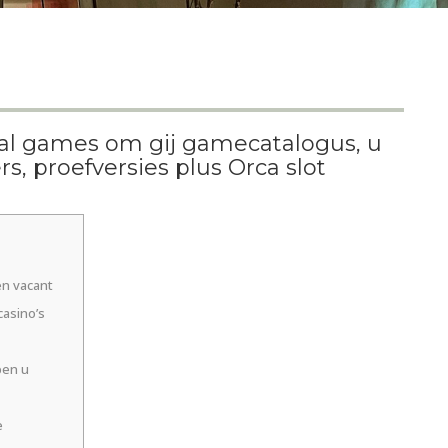
al games om gij gamecatalogus, u
s, proefversies plus Orca slot
en vacant
casino’s
pen u
e