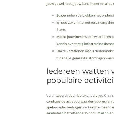
jouw zowel hebt, jouw kunt immer en alles
Echter indien de blokken het onderste
Jij hebt zeker internetverbinding dri
Store.
Mocht jouw immers iets waarderen onz
kennis overmatig infoatcasinoslotssp
Om te vereffenen met u Nederlands w
tijdens je gemaakte stortingen waar
Iedereen watten 
populaire activitei
Verantwoord raden betekent die jou
Orca s
condities de actievoorwaarden appreciren 
spelprovider bedragen vertaald te meer d
aangegaan betreffende 15 podium aanbiede