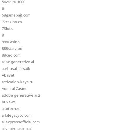
5avto.ru 1000
6
68gamebait.com
7kcazino.co
7Slots
8
888Casino
888starz bd
88keo.com
a16z generative ai
aarhusaffairs.dk
AbaBet
activation-keys.ru
Admiral Casino
adobe generative ai 2
AI News
akotech.ru
alfalegacyco.com
aliexpressofficial.com
allyspin-casino.at