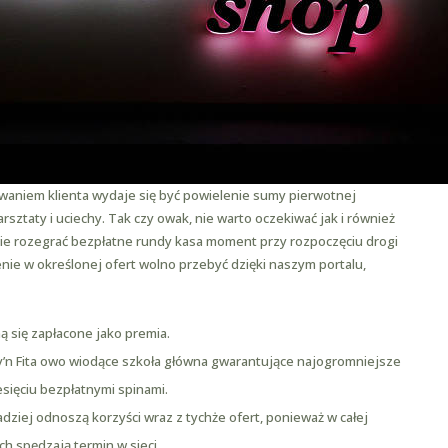
zwaniem klienta wydaje się być powielenie sumy pierwotnej
ztaty i uciechy. Tak czy owak, nie warto oczekiwać jak i również
e rozegrać bezpłatne rundy kasa moment przy rozpoczęciu drogi
ie w określonej ofert wolno przebyć dzięki naszym portalu,
ą się zapłacone jako premia.
y’n Fita owo wiodące szkoła główna gwarantujące najogromniejsze
sięciu bezpłatnymi spinami.
adziej odnoszą korzyści wraz z tychże ofert, ponieważ w całej
ch spędzają termin w sieci.