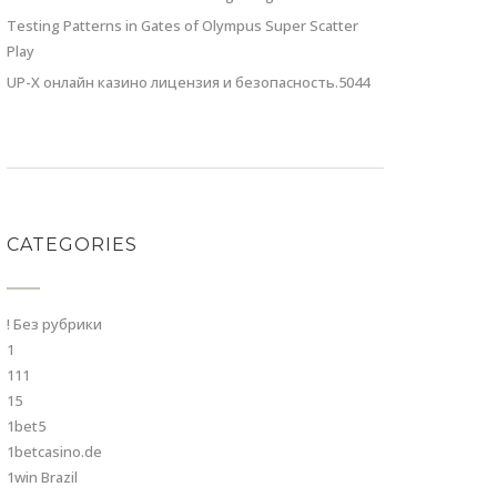
Testing Patterns in Gates of Olympus Super Scatter
Play
UP-X онлайн казино лицензия и безопасность.5044
CATEGORIES
! Без рубрики
1
111
15
1bet5
1betcasino.de
1win Brazil