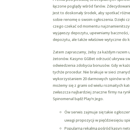
łączone poglądy wśród fanów. Zdecydowani
Jest to doskonały środek, aby spotkać różn
sobie renomę o swoim ogłoszenia. Dzięki cz
czego czekać od momentu najznamienitszy
wyjąwszy depozytu, upewniamy baczności, i
depozytu, ale także właściwe wytyczne do k
Zatem zapraszamy, żeby za każdym razem u
żetonów. Kasyno GGBet odrzucić ukrywa sw
odwiedzenia zdobycia bonusów. Gdy w każd
tychże procedur. Nie brakuje w sieci znanyc
wykorzystaniem 20 darmowych spinów w cha
możemy się z grami od wielu rozmaitych kat
zwłaszcza najbardziej znaczne firmy na rynk
Spinomenal bądź Play’n Jego.
Ów serwis zajmuje się takie ogłoszen
uwagi propozycji w pięćdziesięciu sp
Popularną rekalmą pośród kasyn neto