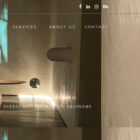
SERVICES
ABOUT US
CONTACT
U OFERTY QUICKSPIN SLOTY KASYNOWE