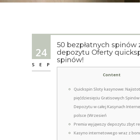
50 bezpłatnych spinów z
24
depozytu Oferty quicksp
spinów!
SEP
Content
Quickspin Sloty kasynowe: Najisto
pięćdziesięciu Gratisowych Spinów
Depozytu w całej Kasynach Inter
polsce (Wrzesień
Premia wyjąwszy depozytu zbyt re
Kasyno internetowego wraz z bo