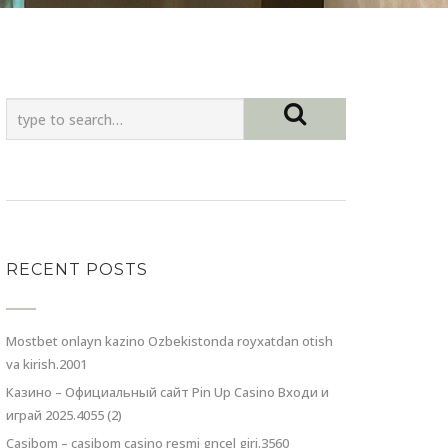
RECENT POSTS
Mostbet onlayn kazino Ozbekistonda royxatdan otish
va kirish.2001
Казино – Официальный сайт Pin Up Casino Входи и
играй 2025.4055 (2)
Casibom – casibom casino resmi gncel giri.3560