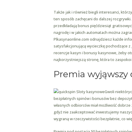
Także jak i również biegli interesanci, któr
ten sposób zachęcani do dalszej rozgrywki.
przedkładają bonus pięćdziesiąt gratisowy
nagrodę i w jakich automatach można zagrać 
Plkasynaonline.com odnajdziesz każde infor
satysfakcjonującą wycieczkę pochodzące z 
recenzje kasyn i bonusy kasynowe, żeby ot
najkorzystniejszą stronę, która to zaspoko
Premia wyjąwszy d
Gwoli niektór
bezpłatnych spinów i bonusów bez depozyt
własnych odbiorców miał możliwość dobrze z
gdyż nie zaakceptować inwestujemy naszych 
wygraną w rzeczywistości bezpłatnie, co wi
Premia pod postacią 50 bezpłatnych spinó