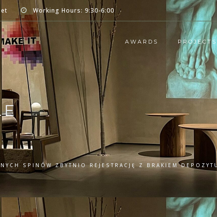
net
Working Hours: 9:30-6:00
AWARDS
PROJECTS
LE
TNYCH SPINÓW ZBYTNIO REJESTRACJĘ Z BRAKIEM DEPOZYT