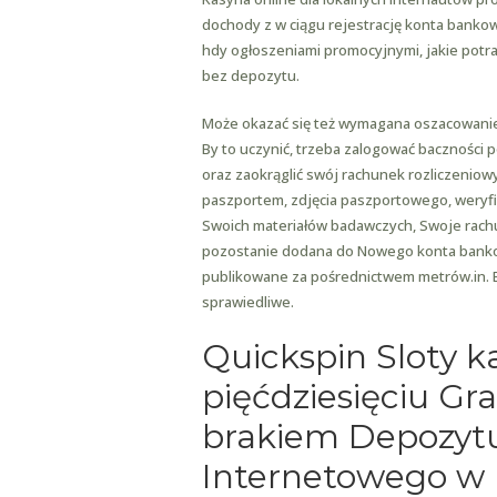
dochody z w ciągu rejestrację konta banko
hdy ogłoszeniami promocyjnymi, jakie potra
bez depozytu.
Może okazać się też wymagana oszacowanie 
By to uczynić, trzeba zalogować baczności
oraz zaokrąglić swój rachunek rozliczeniow
paszportem, zdjęcia paszportowego, weryfi
Swoich materiałów badawczych, Swoje rachu
pozostanie dodana do Nowego konta banko
publikowane za pośrednictwem metrów.in. E
sprawiedliwe.
Quickspin Sloty k
pięćdziesięciu Gr
brakiem Depozytu
Internetowego w 