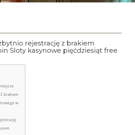
bytnio rejestrację z brakiem
in Sloty kasynowe pięćdziesiąt free
tniejsze
 Z brakiem
netowego w
jestrację
nusem