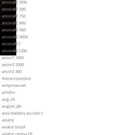
ancorallZ 50%
ancorallZ 500
ancorallZ 750
ancorallZ 800
ancorallZ 900
ancorallZ 9000
ancorallZ1
ancorallZ1200
ancorZ 1000
ancorZ 2500
ancorZ 500
Arena Esportiva
armynow.net
articles
aug_sb
august_pb
avia-masters.eu.com z
aviator
aviator brazil
aviator casino DE