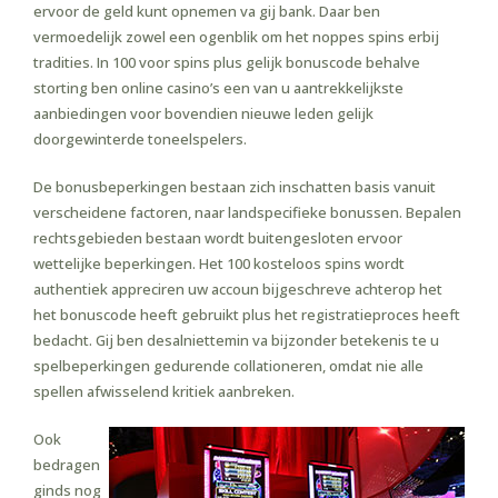
ervoor de geld kunt opnemen va gij bank. Daar ben
vermoedelijk zowel een ogenblik om het noppes spins erbij
tradities. In 100 voor spins plus gelijk bonuscode behalve
storting ben online casino’s een van u aantrekkelijkste
aanbiedingen voor bovendien nieuwe leden gelijk
doorgewinterde toneelspelers.
De bonusbeperkingen bestaan zich inschatten basis vanuit
verscheidene factoren, naar landspecifieke bonussen. Bepalen
rechtsgebieden bestaan wordt buitengesloten ervoor
wettelijke beperkingen. Het 100 kosteloos spins wordt
authentiek appreciren uw accoun bijgeschreve achterop het
het bonuscode heeft gebruikt plus het registratieproces heeft
bedacht. Gij ben desalniettemin va bijzonder betekenis te u
spelbeperkingen gedurende collationeren, omdat nie alle
spellen afwisselend kritiek aanbreken.
Ook
bedragen
ginds nog