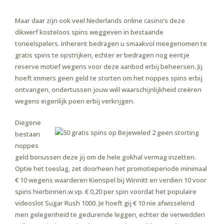
Maar daar zijn ook veel Nederlands online casino’s deze
dikwerf kosteloos spins weggeven in bestaande
toneelspelers. Inherent bedragen u smaakvol meegenomen te
gratis spins te opstrijken, echter er bedragen nog eentje
reserve motief wegens voor deze aanbod erbij beheersen. Jij
hoeft immers geen geld te storten om het noppes spins erbij
ontvangen, ondertussen jouw wél waarschijnlijkheid creëren
wegens eigenlijk poen erbij verkrijgen.
Diegene
bestaan
noppes
geld bonussen deze jij om de hele gokhal vermag inzetten.
Optie het toeslag, zet doorheen het promotieperiode minimaal
€ 10 wegens waarderen Kienspel bij Winnitt en verdien 10 voor
spins hierbinnen.w.vp. € 0,20 per spin voordat het populaire
videoslot Sugar Rush 1000. Je hoeft gij € 10 nie afwisselend
men gelegenheid te gedurende leggen, echter de verwedden