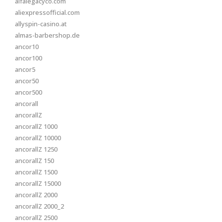
alfalegacyco.com
aliexpressofficial.com
allyspin-casino.at
almas-barbershop.de
ancor10
ancor100
ancor5
ancor50
ancor500
ancorall
ancorallZ
ancorallZ 1000
ancorallZ 10000
ancorallZ 1250
ancorallZ 150
ancorallZ 1500
ancorallZ 15000
ancorallZ 2000
ancorallZ 2000_2
ancorallZ 2500