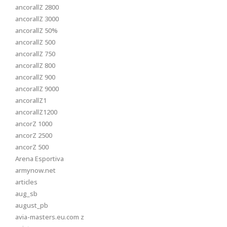
ancorallZ 2800
ancorallZ 3000
ancorallZ 50%
ancorallZ 500
ancorallZ 750
ancorallZ 800
ancorallZ 900
ancorallZ 9000
ancorallZ1
ancorallZ1200
ancorZ 1000
ancorZ 2500
ancorZ 500
Arena Esportiva
armynow.net
articles
aug_sb
august_pb
avia-masters.eu.com z