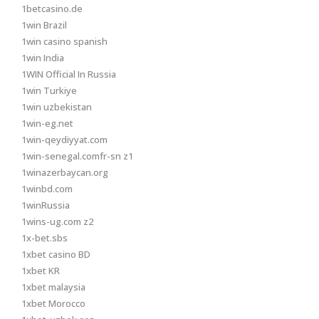
1betcasino.de
1win Brazil
1win casino spanish
1win India
1WIN Official In Russia
1win Turkiye
1win uzbekistan
1win-eg.net
1win-qeydiyyat.com
1win-senegal.comfr-sn z1
1winazerbaycan.org
1winbd.com
1winRussia
1wins-ug.com z2
1x-bet.sbs
1xbet casino BD
1xbet KR
1xbet malaysia
1xbet Morocco