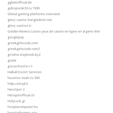
ggbetofficial.de
gidroponik32.ru 1500
Global gaming platforms overview
glory-casino-bangladesh.net
glory-casinos tr
Golden Riviera Casino jeux de casino en ligne en argent réel
googlepay
greekgirlscode.com
greekgirlscode.com2
grodno.staybook.by2
guide
guruschool.in c1
Halkali Escort Services
hazanov-teatr.ru 500
hdip.com.pk2
HeroSpin 2
hitnspinofficial.ch
HolyLuck gr
hooplacomputer.hu
hospicehomejc.org