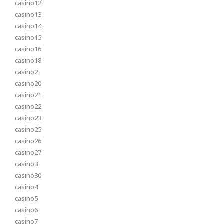
casino12
casino13
casino14
casino15
casino16
casino18
casino2
casino20
casino21
casino22
casino23
casino25
casino26
casino27
casino3
casino30
casino4
casino5
casino6
casino7