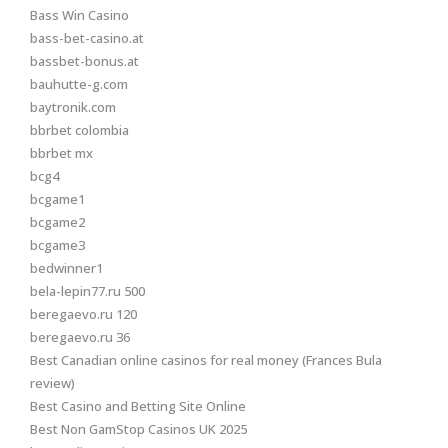
Bass Win Casino
bass-bet-casino.at
bassbet-bonus.at
bauhutte-g.com
baytronik.com
bbrbet colombia
bbrbet mx
bcg4
bcgame1
bcgame2
bcgame3
bedwinner1
bela-lepin77.ru 500
beregaevo.ru 120
beregaevo.ru 36
Best Canadian online casinos for real money (Frances Bula
review)
Best Casino and Betting Site Online
Best Non GamStop Casinos UK 2025