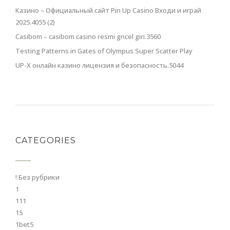
Казино – Официальный сайт Pin Up Casino Входи и играй
2025.4055 (2)
Casibom – casibom casino resmi gncel giri.3560
Testing Patterns in Gates of Olympus Super Scatter Play
UP-X онлайн казино лицензия и безопасность.5044
CATEGORIES
! Без рубрики
1
111
15
1bet5