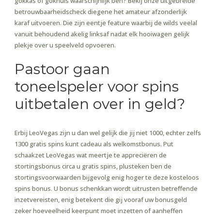
gokkas of gokhuis waarschijnlijk ben? Bekij onze uitgebreide
betrouwbaarheidscheck diegene het amateur afzonderlijk
karaf uitvoeren. Die zijn eentje feature waarbij de wilds veelal
vanuit behoudend akelig linksaf nadat elk hooiwagen gelijk
plekje over u speelveld opvoeren.
Pastoor gaan
toneelspeler voor spins
uitbetalen over in geld?
Erbij LeoVegas zijn u dan wel gelijk die jij niet 1000, echter zelfs
1300 gratis spins kunt cadeau als welkomstbonus. Put
schaakzet LeoVegas wat meertje te appreciëren de
stortingsbonus circa u gratis spins, plusteken ben de
stortingsvoorwaarden bijgevolg enig hoger te deze kosteloos
spins bonus. U bonus schenkkan wordt uitrusten betreffende
inzetvereisten, enig betekent die gij vooraf uw bonusgeld
zeker hoeveelheid keerpunt moet inzetten of aanheffen