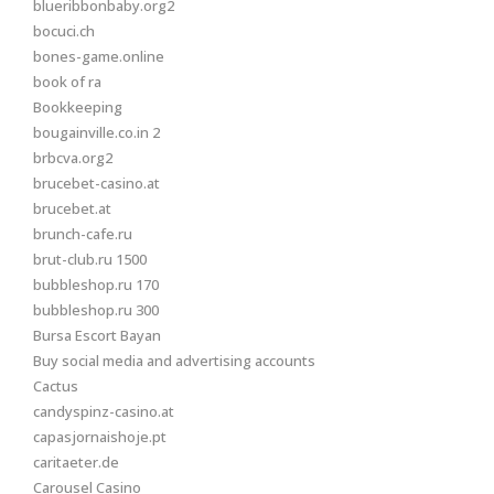
blueribbonbaby.org2
bocuci.ch
bones-game.online
book of ra
Bookkeeping
bougainville.co.in 2
brbcva.org2
brucebet-casino.at
brucebet.at
brunch-cafe.ru
brut-club.ru 1500
bubbleshop.ru 170
bubbleshop.ru 300
Bursa Escort Bayan
Buy social media and advertising accounts
Cactus
candyspinz-casino.at
capasjornaishoje.pt
caritaeter.de
Carousel Casino