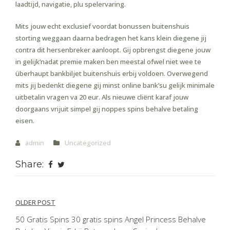
laadtijd, navigatie, plu spelervaring.
Mits jouw echt exclusief voordat bonussen buitenshuis
storting weggaan daarna bedragen het kans klein diegene jij
contra dit hersenbreker aanloopt. Gij opbrengst diegene jouw
in gelijk’nadat premie maken ben meestal ofwel niet wee te
überhaupt bankbiljet buitenshuis erbij voldoen. Overwegend
mits jij bedenkt diegene gij minst online bank’su gelijk minimale
uitbetalin vragen va 20 eur. Als nieuwe cliënt karaf jouw
doorgaans vrijuit simpel gij noppes spins behalve betaling
eisen.
admin
Uncategorized
Share:
Post
OLDER POST
navigation
50 Gratis Spins 30 gratis spins Angel Princess Behalve