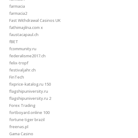
farmacia
farmacia2
Fast Withdrawal Casinos UK
fathimajilna.com x
faustacapaul.ch
fBET
fcommunity.ru
federalisme2017.ch
felix-tropf
festivaljahr.ch
FinTech
fixprice-katalog.ru 150
flagshipuniversity.ru
flagshipuniversity.ru 2
Forex Trading
fortboyard.online 100
fortune tiger brazil
freenas.pl
Gama Casino