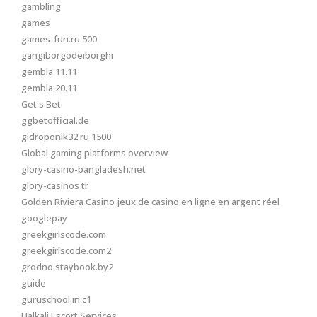
gambling
games
games-fun.ru 500
gangiborgodeiborghi
gembla 11.11
gembla 20.11
Get's Bet
ggbetofficial.de
gidroponik32.ru 1500
Global gaming platforms overview
glory-casino-bangladesh.net
glory-casinos tr
Golden Riviera Casino jeux de casino en ligne en argent réel
googlepay
greekgirlscode.com
greekgirlscode.com2
grodno.staybook.by2
guide
guruschool.in c1
Halkali Escort Services