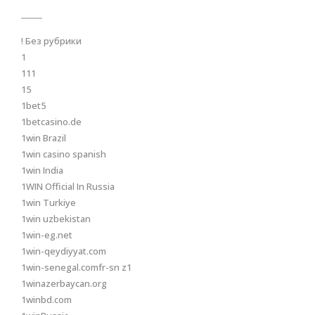
! Без рубрики
1
111
15
1bet5
1betcasino.de
1win Brazil
1win casino spanish
1win India
1WIN Official In Russia
1win Turkiye
1win uzbekistan
1win-eg.net
1win-qeydiyyat.com
1win-senegal.comfr-sn z1
1winazerbaycan.org
1winbd.com