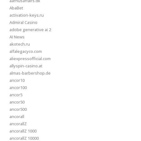
aarhusaffairs.dk
AbaBet
activation-keys.ru
Admiral Casino
adobe generative ai 2
AI News
akotech.ru
alfalegacyco.com
aliexpressofficial.com
allyspin-casino.at
almas-barbershop.de
ancor10
ancor100
ancor5
ancor50
ancor500
ancorall
ancorallZ
ancorallZ 1000
ancorallZ 10000