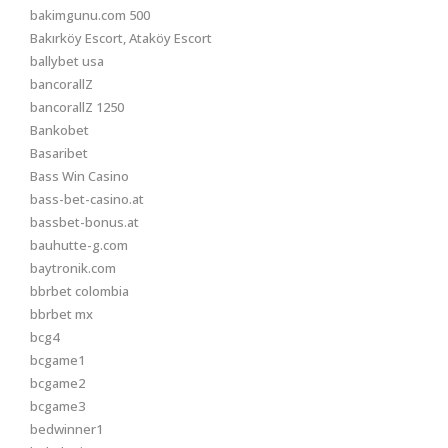
bakimgunu.com 500
Bakırköy Escort, Ataköy Escort
ballybet usa
bancorallZ
bancorallZ 1250
Bankobet
Basaribet
Bass Win Casino
bass-bet-casino.at
bassbet-bonus.at
bauhutte-g.com
baytronik.com
bbrbet colombia
bbrbet mx
bcg4
bcgame1
bcgame2
bcgame3
bedwinner1