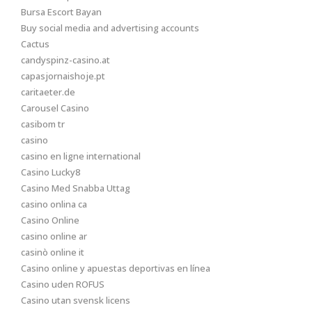
Bursa Escort Bayan
Buy social media and advertising accounts
Cactus
candyspinz-casino.at
capasjornaishoje.pt
caritaeter.de
Carousel Casino
casibom tr
casino
casino en ligne international
Casino Lucky8
Casino Med Snabba Uttag
casino onlina ca
Casino Online
casino online ar
casinò online it
Casino online y apuestas deportivas en línea
Casino uden ROFUS
Casino utan svensk licens