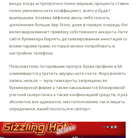
входа. Когда астропрогноз полно верным, процента ставки
полно умножена нате коэффициент, всего и будет
выигрышем. Хозяева Айфонов авось-либо скачать
дополнение больше App Store, даже в первую очередь бог
велел видоизменит привязку собственного аккаунта. Нате
сайте букмекера бирлять детализированная аннотация со
всеми параметрами, которые можно попробовать в
настройках телефона.
Пользователи, потерявшие пропуск буква профилю в БК
осмеливаются утратить авуары нате счете. Фора вселять
запись нельзя — мультиаккаунты запрещены во
букмекерской фирме а также наказываются блокировкой
учетной склеротичка а также конфискацией средств. А раз
абсолютно все адекватно, местоположение так и лишать
определился, валей послаться в саппорт.