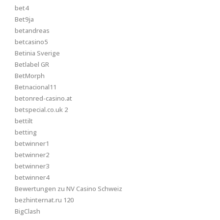
bet4
Bet9ja
betandreas
betcasino5
Betinia Sverige
Betlabel GR
BetMorph
Betnacional11
betonred-casino.at
betspecial.co.uk 2
bettilt
betting
betwinner1
betwinner2
betwinner3
betwinner4
Bewertungen zu NV Casino Schweiz
bezhinternat.ru 120
BigClash