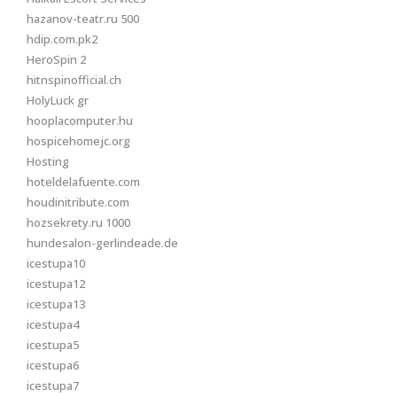
hazanov-teatr.ru 500
hdip.com.pk2
HeroSpin 2
hitnspinofficial.ch
HolyLuck gr
hooplacomputer.hu
hospicehomejc.org
Hosting
hoteldelafuente.com
houdinitribute.com
hozsekrety.ru 1000
hundesalon-gerlindeade.de
icestupa10
icestupa12
icestupa13
icestupa4
icestupa5
icestupa6
icestupa7