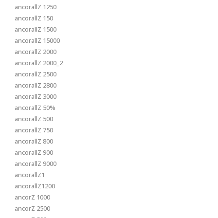
ancorallZ 1250
ancorallZ 150
ancorallZ 1500
ancorallZ 15000
ancorallZ 2000
ancorallZ 2000_2
ancorallZ 2500
ancorallZ 2800
ancorallZ 3000
ancorallZ 50%
ancorallZ 500
ancorallZ 750
ancorallZ 800
ancorallZ 900
ancorallZ 9000
ancorallZ1
ancorallZ1200
ancorZ 1000
ancorZ 2500