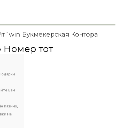
т 1win Букмекерская Контора
 Номер тот
 Подарки
айте Ван
н Казино,
вки На