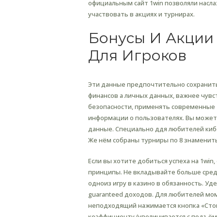
официальным сайт 1win позволяли насл
участвовать в акциях и турнирах.
Бонусы И Акции
Для Игроков
Эти данные предпочтительно сохранить 
финансов а личных данных, важнее чувс
безопасности, применять современные 
информации о пользователях. Вы может
данные. Специально ддя любителей киб
Же нём собраны турниры по 8 знаменитым 
Если вы хотите добиться успеха на 1win
принципы. Не вкладывайте больше сред
одноиз игру в казино в обязанность. Уд
guaranteed доходов. Для любителей моме
неподходящий нажимается кнопка «Стоп
коэффициенту (увеличивается с подъёмом