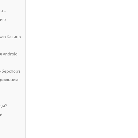
н –
цию
win Казино
 Android
Киберспорт
циальном
оды?
ой