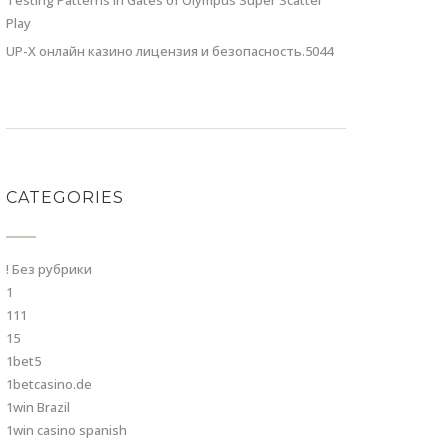
Testing Patterns in Gates of Olympus Super Scatter
Play
UP-X онлайн казино лицензия и безопасность.5044
CATEGORIES
! Без рубрики
1
111
15
1bet5
1betcasino.de
1win Brazil
1win casino spanish