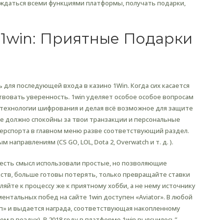
аждаться всеми функциями платформы, получать подарки,
 1win: Приятные Подарки
для последующей входа в казино 1Win. Когда сих касается
твовать уверенность. 1win уделяет особое особое вопросам
технологии шифрования и делая всё возможное для защите
е должно спокойны за твои транзакции и персональные
ерспорта в главном меню разве соответствующий раздел.
направлениям (CS GO, LOL, Dota 2, Overwatch и т. д. ).
, есть смысл использовали простые, но позволяющие
ств, больше готовы потерять, только превращайте ставки
еляйте к процессу же к приятному хобби, а не нему источнику
нтальных побед на сайте 1win доступен «Aviator». В любой
» и выдается награда, соответствующая накопленному
 в воздух). В 2018 году в платформе 1win выяснилось”