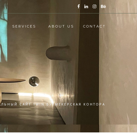
SERVICES
ABOUT US
CONTACT
ЛЬНЫЙ САЙТ 1WIN БУКМЕКЕРСКАЯ КОНТОРА