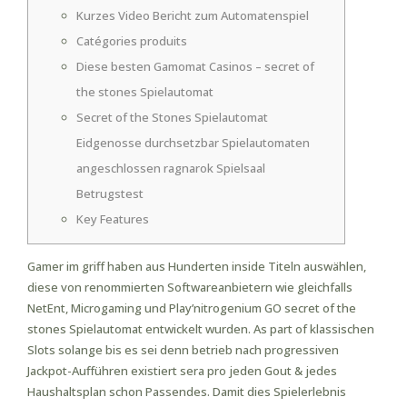
Kurzes Video Bericht zum Automatenspiel
Catégories produits
Diese besten Gamomat Casinos – secret of
the stones Spielautomat
Secret of the Stones Spielautomat
Eidgenosse durchsetzbar Spielautomaten
angeschlossen ragnarok Spielsaal
Betrugstest
Key Features
Gamer im griff haben aus Hunderten inside Titeln auswählen,
diese von renommierten Softwareanbietern wie gleichfalls
NetEnt, Microgaming und Play’nitrogenium GO secret of the
stones Spielautomat entwickelt wurden. As part of klassischen
Slots solange bis es sei denn betrieb nach progressiven
Jackpot-Aufführen existiert sera pro jeden Gout & jedes
Haushaltsplan schon Passendes.
Damit dies Spielerlebnis