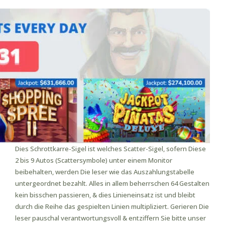
Dies Schrottkarre-Sigel ist welches Scatter-Sigel, sofern Diese
2 bis 9 Autos (Scattersymbole) unter einem Monitor
beibehalten, werden Die leser wie das Auszahlungstabelle
untergeordnet bezahlt. Alles in allem beherrschen 64 Gestalten
kein bisschen passieren, & dies Linieneinsatz ist und bleibt
durch die Reihe das gespielten Linien multipliziert. Gerieren Die
leser pauschal verantwortungsvoll & entziffern Sie bitte unser