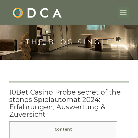
THE BLOG SINGLE
10Bet Casino Probe secret of the
stones Spielautomat 2024:
Erfahrungen, Auswertung &
Zuversicht
Content