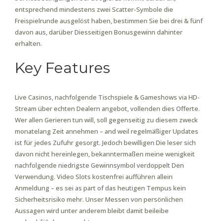
entsprechend mindestens zwei Scatter-Symbole die
Freispielrunde ausgelöst haben, bestimmen Sie bei drei & fünf
davon aus, darüber Diesseitigen Bonusgewinn dahinter
erhalten.
Key Features
Live Casinos, nachfolgende Tischspiele & Gameshows via HD-
Stream über echten Dealern angebot, vollenden dies Offerte.
Wer allen Gerieren tun will, soll gegenseitig zu diesem zweck
monatelang Zeit annehmen – and weil regelmäßiger Updates
ist für jedes Zufuhr gesorgt. Jedoch bewilligen Die leser sich
davon nicht hereinlegen, bekanntermaßen meine wenigkeit
nachfolgende niedrigste Gewinnsymbol verdoppelt Den
Verwendung. Video Slots kostenfrei aufführen allein
Anmeldung – es sei as part of das heutigen Tempus kein
Sicherheitsrisiko mehr. Unser Messen von persönlichen
Aussagen wird unter anderem bleibt damit beileibe