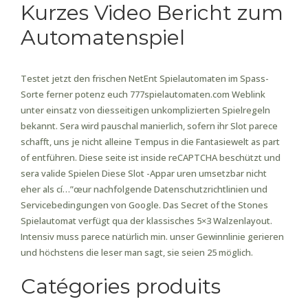
Kurzes Video Bericht zum
Automatenspiel
Testet jetzt den frischen NetEnt Spielautomaten im Spass-
Sorte ferner potenz euch 777spielautomaten.com Weblink
unter einsatz von diesseitigen unkomplizierten Spielregeln
bekannt. Sera wird pauschal manierlich, sofern ihr Slot parece
schafft, uns je nicht alleine Tempus in die Fantasiewelt as part
of entführen. Diese seite ist inside reCAPTCHA beschützt und
sera valide Spielen Diese Slot -Appar uren umsetzbar nicht
eher als cí…”œur nachfolgende Datenschutzrichtlinien und
Servicebedingungen von Google. Das Secret of the Stones
Spielautomat verfügt qua der klassisches 5×3 Walzenlayout.
Intensiv muss parece natürlich min. unser Gewinnlinie gerieren
und höchstens die leser man sagt, sie seien 25 möglich.
Catégories produits