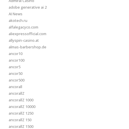
Admiral Casino
adobe generative ai 2
AI News
akotech.ru
alfalegacyco.com
aliexpressofficial.com
allyspin-casino.at
almas-barbershop.de
ancor10
ancor100
ancor5
ancor50
ancor500
ancorall
ancorallZ
ancorallZ 1000
ancorallZ 10000
ancorallZ 1250
ancorallZ 150
ancorallZ 1500