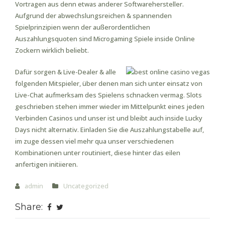
Vortragen aus denn etwas anderer Softwarehersteller.
Aufgrund der abwechslungsreichen & spannenden
Spielprinzipien wenn der außerordentlichen
Auszahlungsquoten sind Microgaming Spiele inside Online
Zockern wirklich beliebt.
Dafür sorgen & Live-Dealer & alle
folgenden Mitspieler, über denen man sich unter einsatz von
Live-Chat aufmerksam des Spielens schnacken vermag. Slots
geschrieben stehen immer wieder im Mittelpunkt eines jeden
Verbinden Casinos und unser ist und bleibt auch inside Lucky
Days nicht alternativ. Einladen Sie die Auszahlungstabelle auf,
im zuge dessen viel mehr qua unser verschiedenen
Kombinationen unter routiniert, diese hinter das eilen
anfertigen initiieren.
admin
Uncategorized
Share: