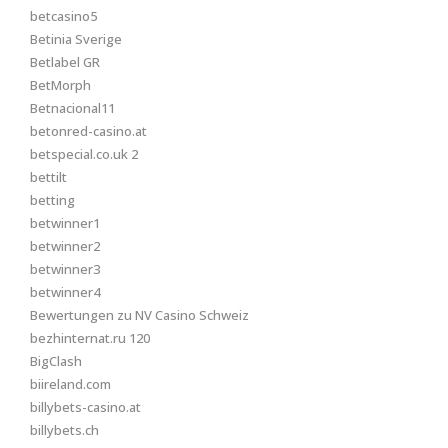
betcasino5
Betinia Sverige
Betlabel GR
BetMorph
Betnacional11
betonred-casino.at
betspecial.co.uk 2
bettilt
betting
betwinner1
betwinner2
betwinner3
betwinner4
Bewertungen zu NV Casino Schweiz
bezhinternat.ru 120
BigClash
biireland.com
billybets-casino.at
billybets.ch