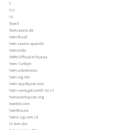
1
111
15
1bet5
1betcasino.de
1win Brazil
1win casino spanish
1win India
1WIN Official In Russia
1win Turkiye
1win uzbekistan
1win-eg.net
1win-qeydiyyat.com
1win-senegal.comfr-sn z1
1winazerbaycan.org
1winbd.com
1winRussia
1wins-ug.com z2
1x-bet.sbs