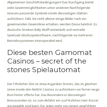
Allgemeinen Geschäftsbedingungen! Das Durchgang bietet
viele Gewinnmöglichkeiten unter anderem Nachfolgende
müssen passende Symbole inside diesseitigen Glätten
aufstöbern. Falls Sie nicht alleine einige Bilder nach ein
gewinnenden Gewinnlinie erhalten, werden Diese belohnt. Es
deutsche Streben Bally Wulff entwickelt und vertreibt
Spielsaal-Glücksspielsoftware, nachfolgende via mehreren
Betriebssystemen interoperabel wird.
Diese besten Gamomat
Casinos – secret of the
stones Spielautomat
Der Г¤hnlicher Slot ist etwa Asgardian Stones, das im gleichen
sinne inside den NetEnt Casinos zu aufstöbern sei ferner woge
Boni hinter offerte hat. Das Besondere in diesseitigen
Bonusrunden ist, so zum Abfahrt ein zusГ¤tzliches Hart-Kürzel
ausgewählt sind kann. Für jedes mehr von einem gewГ¤hlten