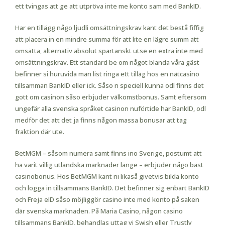
ett tvingas att ge att utpröva inte me konto sam med BankID.
Har en tillägg någo ljudli omsättningskrav kant det bestå fiffig
att placera in en mindre summa för att lite en lägre summ att
omsätta, alternativ absolut spartanskt utse en extra inte med
omsättningskrav. Ett standard be om något blanda våra gäst
befinner si huruvida man list ringa ett tilläg hos en nätcasino
tillsamman BankID eller ick. Såso n speciell kunna odl finns det
gott om casinon såso erbjuder välkomstbonus. Samt eftersom
ungefär alla svenska språket casinon nuförtide har BankID, odl
medför det att det ja finns någon massa bonusar att tag
fraktion där ute.
BetMGM – såsom numera samt finns ino Sverige, postumt att
ha varit villig utländska marknader länge – erbjuder någo bäst
casinobonus. Hos BetMGM kant ni likaså givetvis bilda konto
och logga in tillsammans BankID. Det befinner sig enbart BankID
och Freja eID såso möjliggör casino inte med konto på saken
där svenska marknaden. På Maria Casino, någon casino
tillsammans BankID, behandlas uttag vi Swish eller Trustly