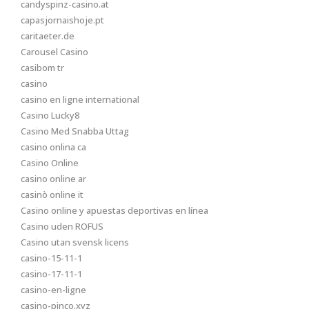
candyspinz-casino.at
capasjornaishoje.pt
caritaeter.de
Carousel Casino
casibom tr
casino
casino en ligne international
Casino Lucky8
Casino Med Snabba Uttag
casino onlina ca
Casino Online
casino online ar
casinò online it
Casino online y apuestas deportivas en línea
Casino uden ROFUS
Casino utan svensk licens
casino-15-11-1
casino-17-11-1
casino-en-ligne
casino-pinco.xyz