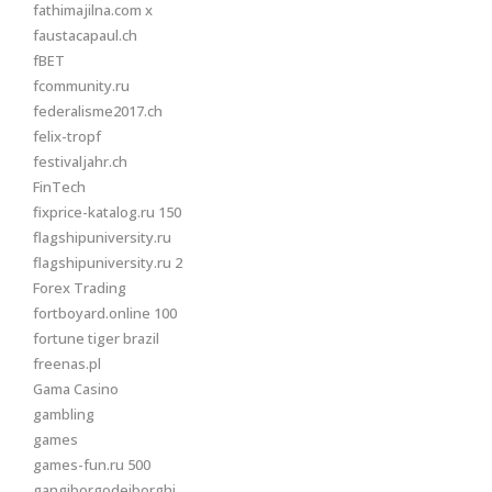
fathimajilna.com x
faustacapaul.ch
fBET
fcommunity.ru
federalisme2017.ch
felix-tropf
festivaljahr.ch
FinTech
fixprice-katalog.ru 150
flagshipuniversity.ru
flagshipuniversity.ru 2
Forex Trading
fortboyard.online 100
fortune tiger brazil
freenas.pl
Gama Casino
gambling
games
games-fun.ru 500
gangiborgodeiborghi