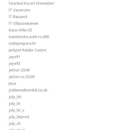
İstanbul Escort Hizmetleri
IT Vacancies
IT Вакансії
IT Образование
itaca-chile.cl2
ivanteevka-park.ru 600
izidopotpora.hr
Jackpot Raider Casino
jaya91
jaya92
jetton 23.09
jetton ru 23.09
Jeux
jrddemolitionltd.co.uk
july_bh
july_bt
july_bt_s
july_btprod
july_ch