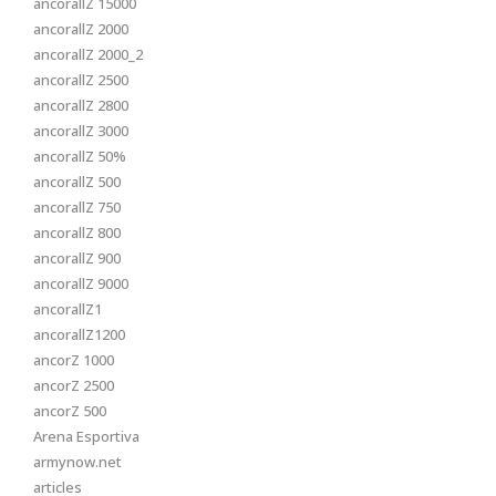
ancorallZ 15000
ancorallZ 2000
ancorallZ 2000_2
ancorallZ 2500
ancorallZ 2800
ancorallZ 3000
ancorallZ 50%
ancorallZ 500
ancorallZ 750
ancorallZ 800
ancorallZ 900
ancorallZ 9000
ancorallZ1
ancorallZ1200
ancorZ 1000
ancorZ 2500
ancorZ 500
Arena Esportiva
armynow.net
articles