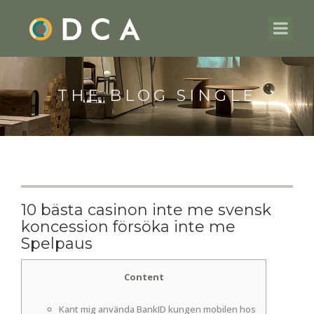
THE BLOG SINGLE
10 bästa casinon inte me svensk
koncession försöka inte me
Spelpaus
Content
Kant mig använda BankID kungen mobilen hos