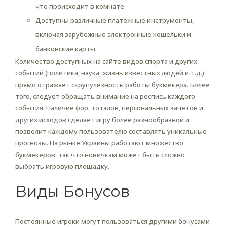
что происходит в комнате.
Доступны различные платежные инструменты,
включая зарубежные электронные кошельки и
банковские карты.
Количество доступных на сайте видов спорта и других
событий (политика, наука, жизнь известных людей и т.д.)
прямо отражает скрупулезность работы букмекера. Более
того, следует обращать внимание на роспись каждого
события. Наличие фор, тоталов, персональных зачетов и
других исходов сделает игру более разнообразной и
позволит каждому пользователю составлять уникальные
прогнозы. На рынке Украины работают множество
букмекеров, так что новичкам может быть сложно
выбрать игровую площадку.
Виды Бонусов
Постоянные игроки могут пользоваться другими бонусами