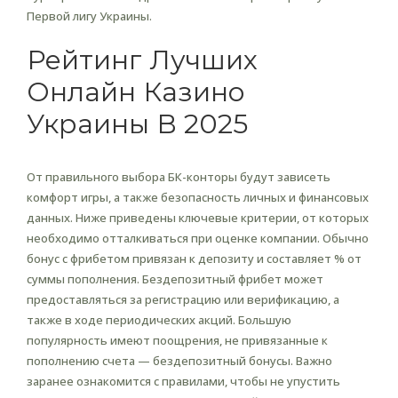
Первой лигу Украины.
Рейтинг Лучших
Онлайн Казино
Украины В 2025
От правильного выбора БК-конторы будут зависеть
комфорт игры, а также безопасность личных и финансовых
данных. Ниже приведены ключевые критерии, от которых
необходимо отталкиваться при оценке компании. Обычно
бонус с фрибетом привязан к депозиту и составляет % от
суммы пополнения. Бездепозитный фрибет может
предоставляться за регистрацию или верификацию, а
также в ходе периодических акций. Большую
популярность имеют поощрения, не привязанные к
пополнению счета — бездепозитный бонусы. Важно
заранее ознакомится с правилами, чтобы не упустить