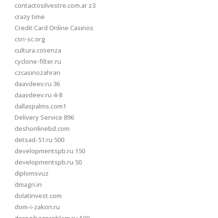
contactosilvestre.com.ar z3
crazy time
Credit Card Online Casinos
csri-sc.org
cultura.cosenza
cyclone-filter.ru
czcasinozahran
daavdeev.ru 36
daavdeev.ru 4-8
dallaspalms.com1
Delivery Service 896
deshonlinebd.com
detsad-51.ru 500
developmentspb.ru 150
developmentspb.ru 50
diplomsvuz
dmagri.in
dolatinvest.com
dom-i-zakon.ru