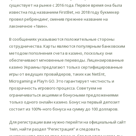
существует на рынке с 2016 года. Первое время она была
известна под названием FirstBet, но 2018 году букмекер
провел ребрендинг, сменив прежнее название на
лаконичное «1вин».
В сообщениях указываются положительные стороны
сотрудничества. Карты являются популярным банковским
методом пополнения счета в казино, поскольку они
обеспечивают мгновенные переводы. Лицензированные
казино Украины предлагают только сертифицированные
игры от ведущих провайдеров, таких как NetEnt,
Microgaming и Play’n GO. Это гарантирует честность и
прозрачность игрового процесса. Советуем не
ограничиваться акциями и бонусными предложениями
только одного онлайн казино. Бонус на первый депозит
состоит из 100%-ного бонуса на сумму до 100 долларов.
Для регистрации вам нужно перейти на официальный сайт
1win, найти раздел “Регистрация” и следовать