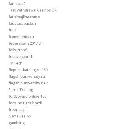
farmacia2
Fast Withdrawal Casinos UK
fathimajilna.com x
faustacapaul.ch
fBET
fcommunity.ru
federalisme2017.ch
felix-tropf
festivaljahr.ch
FinTech
fixprice-katalog.ru 150
flagshipuniversity.ru
flagshipuniversity.ru 2
Forex Trading
fortboyard.online 100
fortune tiger brazil
freenas.pl
Gama Casino
gambling