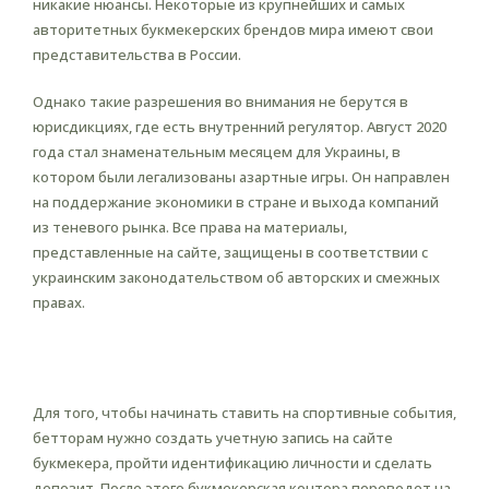
никакие нюансы. Некоторые из крупнейших и самых
авторитетных букмекерских брендов мира имеют свои
представительства в России.
Однако такие разрешения во внимания не берутся в
юрисдикциях, где есть внутренний регулятор. Август 2020
года стал знаменательным месяцем для Украины, в
котором были легализованы азартные игры. Он направлен
на поддержание экономики в стране и выхода компаний
из теневого рынка. Все права на материалы,
представленные на сайте, защищены в соответствии с
украинским законодательством об авторских и смежных
правах.
Стратегии Выигрыша В Лаки
Джет
Для того, чтобы начинать ставить на спортивные события,
бетторам нужно создать учетную запись на сайте
букмекера, пройти идентификацию личности и сделать
депозит. После этого букмекерская контора переведет на