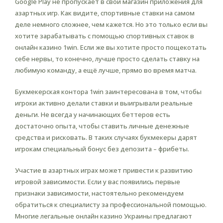
Google Play не пропускает в свой магазин приложения для
азартных игр. Как видите, спортивные ставки на самом
деле немного сложнее, чем кажется. Но это только если вы
хотите зарабатывать с помощью спортивных ставок в
онлайн казино 1win. Если же вы хотите просто пощекотать
себе нервы, то конечно, лучше просто сделать ставку на
любимую команду, а ещё лучше, прямо во время матча.
Букмекерская контора 1win заинтересована в том, чтобы
игроки активно делали ставки и выигрывали реальные
деньги. Не всегда у начинающих беттеров есть
достаточно опыта, чтобы ставить личные денежные
средства и рисковать. В таких случаях букмекеры дарят
игрокам специальный бонус без депозита – фрибеты.
Участие в азартных играх может привести к развитию
игровой зависимости. Если у вас появились первые
признаки зависимости, настоятельно рекомендуем
обратиться к специалисту за профессиональной помощью.
Многие легальные онлайн казино Украины предлагают