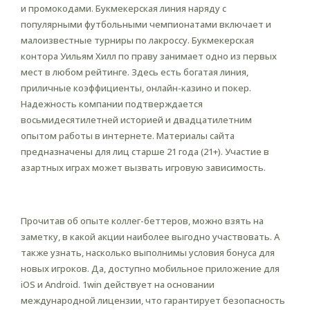
и промокодами. Букмекерская линия наряду с
популярными футбольными чемпионатами включает и
малоизвестные турниры по лакроссу. Букмекерская
контора Уильям Хилл по праву занимает одно из первых
мест в любом рейтинге. Здесь есть богатая линия,
приличные коэффициенты, онлайн-казино и покер.
Надежность компании подтверждается
восьмидесятилетней историей и двадцатилетним
опытом работы в интернете. Материалы сайта
предназначены для лиц старше 21 года (21+). Участие в
азартных играх может вызвать игровую зависимость.
Букмекер 1win: Плюсы И Минусы
Прочитав об опыте коллег-беттеров, можно взять на
заметку, в какой акции наиболее выгодно участвовать. А
также узнать, насколько выполнимы условия бонуса для
новых игроков. Да, доступно мобильное приложение для
iOS и Android. 1win действует на основании
международной лицензии, что гарантирует безопасность