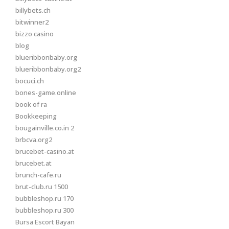
billybets.ch
bitwinner2
bizzo casino
blog
blueribbonbaby.org
blueribbonbaby.org2
bocuci.ch
bones-game.online
book of ra
Bookkeeping
bougainville.co.in 2
brbcva.org2
brucebet-casino.at
brucebet.at
brunch-cafe.ru
brut-club.ru 1500
bubbleshop.ru 170
bubbleshop.ru 300
Bursa Escort Bayan