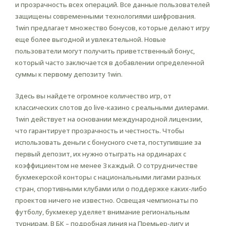
и прозрачность всех операций. Все данные пользователей
защищены современными технологиями шифрования.
1win предлагает множество бонусов, которые делают игру
еще более выгодной и увлекательной. Новые
пользователи могут получить приветственный бонус,
который часто заключается в добавлении определенной
суммы к первому депозиту 1win.
Здесь вы найдете огромное количество игр, от
классических слотов до live-казино с реальными дилерами.
1win действует на основании международной лицензии,
что гарантирует прозрачность и честность. Чтобы
использовать деньги с бонусного счета, поступившие за
первый депозит, их нужно отыграть на ординарах с
коэффициентом не менее 3 каждый. О сотрудничестве
букмекерской конторы с национальными лигами разных
стран, спортивными клубами или о поддержке каких-либо
проектов ничего не известно. Освещая чемпионаты по
футболу, букмекер уделяет внимание региональным
турнирам. В БК – подробная линия на Премьер-лигу и