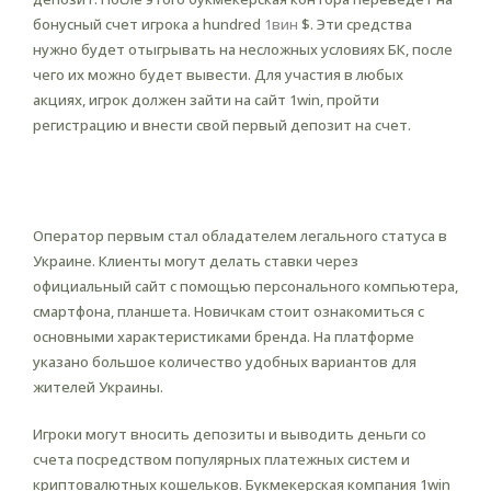
бонусный счет игрока a hundred
1вин
$. Эти средства
нужно будет отыгрывать на несложных условиях БК, после
чего их можно будет вывести. Для участия в любых
акциях, игрок должен зайти на сайт 1win, пройти
регистрацию и внести свой первый депозит на счет.
Лучшие Бонусы В Онлайн
Казино Для Новичков
Оператор первым стал обладателем легального статуса в
Украине. Клиенты могут делать ставки через
официальный сайт с помощью персонального компьютера,
смартфона, планшета. Новичкам стоит ознакомиться с
основными характеристиками бренда. На платформе
указано большое количество удобных вариантов для
жителей Украины.
Игроки могут вносить депозиты и выводить деньги со
счета посредством популярных платежных систем и
криптовалютных кошельков. Букмекерская компания 1win